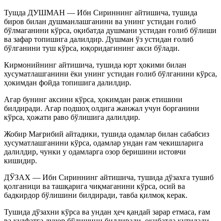
Тушда ДУШМАН — Ибн Сириннинг айтишича, тушида
биров билан душманлашганини ва
унинг устидан ғолиб
бўлмаганини кўрса, оқибатда душмани устидан ғолиб бўлиши
ва зафар топишига далилдир. Душман ўз устидан ғолиб
бўлганини туш кўрса, юқоридагининг акси бўлади.
Кирмонийнинг айтишича, тушида юрт ҳокими билан
хусуматлашганини ёки унинг устидан ғолиб бўлганини кўрса,
ҳокимдан фойда топишига далилдир.
Агар бунинг аксини кўрса, ҳокимдан ранж етишини
билдиради. Агар подшоҳ олдига жанжал учун борганини
кўрса, ҳожати раво бўлишига далилдир.
Жобир Мағрибий айтадики, тушида одамлар билан сабабсиз
хусуматлашганини кўрса, одамлар ундан ғам чекишларига
далилдир, чунки у одамларга озор беришини истовчи
кишидир.
ДЎЗАХ — Ибн Сириннинг айтишича, тушида дўзахга тушиб
қолганици ва ташқарига чиқмаганини кўрса, осий ва
бадкирдор бўлишини билдиради, тавба қилмоқ керак.
Тушида дўзахни кўрса ва ундан ҳеч қандай зарар етмаса, ғам
ва кулфатга дучор бўлишини билдиради, оқибатда қутилади.