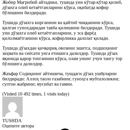
Жобир Мағрибий айтадики, тушида уни кўтар-кўтар қилиб,
дўзахга олиб кетаётганларини кўрса, оқибатда кофир
бўлишини билдиради.
Тушида дўзахга кирганини ва қайтиб чиққанини кўрса,
қилган гунохдаридан тавба қилишини билдиради. Тушида
уни дўзахга олиб кетаётганларини, у эса фарёд
қилолмаётганини кўрса, кофирликка далолат қилади.
Тушида дўзахдан қичқириқ овозини эшитса, подшоҳнинг
заҳмати ва сиёсати унга етишига далилдир. Тушида дўзах
яқинида қарор топганини кўрса, олам унинг учун тангу тор
бўлишига далилдир.
Жаъфар Содиқнинг айтишича, тушдаги дўзах ушбуларни
билдиради: Аллоҳ таоло ғазабини; гуноҳга мубталоликни;
султон жабрини; мусибат ва ғамни.
(Visited 10 492 times, 1 visits today)
TUSHDA
Оцените автора