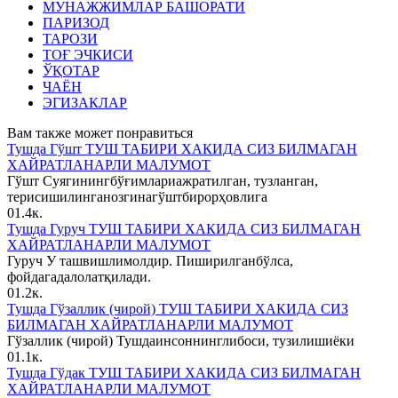
МУНАЖЖИМЛАР БАШОРАТИ
ПАРИЗОД
ТАРОЗИ
ТОҒ ЭЧКИСИ
ЎҚОТАР
ЧАЁН
ЭГИЗАКЛАР
Вам также может понравиться
Тушда Гўшт ТУШ ТАБИРИ ХАКИДА СИЗ БИЛМАГАН
ХАЙРАТЛАНАРЛИ МАЛУМОТ
Гўшт Суягинингбўғимлариажратилган, тузланган,
терисишилинганозгинагўштбирорҳовлига
0
1.4к.
Тушда Гуруч ТУШ ТАБИРИ ХАКИДА СИЗ БИЛМАГАН
ХАЙРАТЛАНАРЛИ МАЛУМОТ
Гуруч У ташвишлимолдир. Пиширилганбўлса,
фойдагадалолатқилади.
0
1.2к.
Тушда Гўзаллик (чирой) ТУШ ТАБИРИ ХАКИДА СИЗ
БИЛМАГАН ХАЙРАТЛАНАРЛИ МАЛУМОТ
Гўзаллик (чирой) Тушдаинсоннинглибоси, тузилишиёки
0
1.1к.
Тушда Гўдак ТУШ ТАБИРИ ХАКИДА СИЗ БИЛМАГАН
ХАЙРАТЛАНАРЛИ МАЛУМОТ