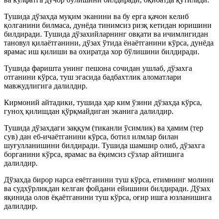
Тушида дўзахда муқим эканини ва бу ерга қачон келиб
қолганини билмаса, дунёда тинимсиз ризқ кетидан юришини
билдиради. Тушида дўзахийларнинг овқати ва ичимлигидан
тановул қилаётганини, дўзах ўтида ёнаётганини кўрса, дунёда
ярамас иш қилиши ва охиратда хор бўлишини билдиради.
Тушида фаришта унинг пешона сочидан ушлаб, дўзахга
отганини кўрса, туш эгасида бадбахтлик аломатлари
мавжудлигига далилдир.
Кирмоний айтадики, тушида ҳар ким ўзини дўзахда кўрса,
гуноҳ қилишдан қўрқмайдиган эканига далилдир.
Тушида дўзахдаги заққум (тиканли ўсимлик) ва ҳамим (тер
сув) дан еб-ичаётганини кўрса, ботил илмлар билан
шуғулланишини билдиради. Тушида шамшир олиб, дўзахга
борганини кўрса, ярамас ва ёқимсиз сўзлар айтишига
далилдир.
Дўзахда бирор нарса еяётганини туш кўрса, етимнинг молини
ва судхўрликдан келган фойдани ейишини билдиради. Дўзах
яқинида олов ёқаётганини туш кўрса, оғир ишга юзланишига
далилдир.