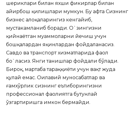
шериклари билан яхши фикирлар билан
айирбош қилишлари мумкун. Бу ҳафта Сизнинг
бизнес алоқаларингиз кенгайиб,
мустаҳкамланиб боради. О`зингизни
қийнаётган муаммоларни йечиш учун
бошқалардан яқинлардан фойдаланасиз.
Савдо ва транспорт хизматларида фаол
бо`ласиз. Янги танишлар фойдали бўлади.
Бироқ, мартаба тараққиёти учун вақт жуда
қулай емас. Оилавий муносабатлар ва
ғамхўрлик сизнинг еътиборингизни
профессионал фаолиятга бутунлай
ўзгартиришга имкон бермайди.