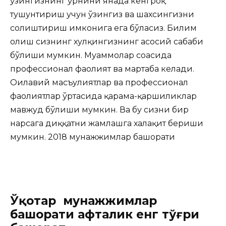
ўзингизнинг ўрнини янада кенгроқ
тушунтириш учун ўзингиз ва шахсингизни
солиштириш имконига ега бўласиз. Билим
олиш сизнинг хулқингизнинг асосий сабаби
бўлиши мумкин. Муаммолар соҳасида
профессионал фаолият ва мартаба келади.
Оилавий масъулиятлар ва профессионал
фаолиятлар ўртасида қарама-қаршиликлар
мавжуд бўлиши мумкин. Ва бу сизни бир
нарсага диққатни жамлашга халақит бериши
мумкин. 2018 мунажжимлар башорати
Ўқотар мунажжимлар
башорати ҳафталик енг тўғри