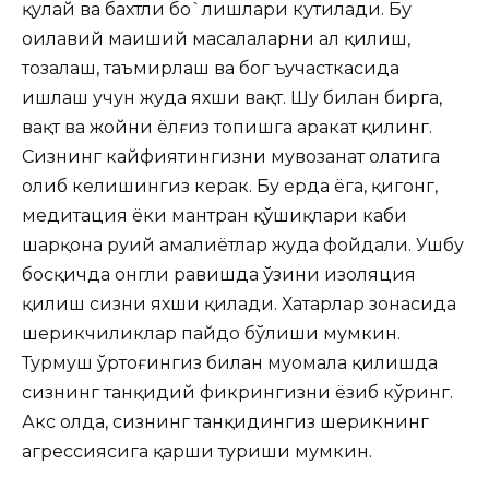
қулай ва бахтли бо`лишлари кутилади. Бу
оилавий маиший масалаларни ҳал қилиш,
тозалаш, таъмирлаш ва бог ъучасткасида
ишлаш учун жуда яхши вақт. Шу билан бирга,
вақт ва жойни ёлғиз топишга ҳаракат қилинг.
Сизнинг кайфиятингизни мувозанат ҳолатига
олиб келишингиз керак. Бу ерда ёга, қигонг,
медитация ёки мантран қўшиқлари каби
шарқона руҳий амалиётлар жуда фойдали. Ушбу
босқичда онгли равишда ўзини изоляция
қилиш сизни яхши қилади. Хатарлар зонасида
шерикчиликлар пайдо бўлиши мумкин.
Турмуш ўртоғингиз билан муомала қилишда
сизнинг танқидий фикрингизни ёзиб кўринг.
Акс ҳолда, сизнинг танқидингиз шерикнинг
агрессиясига қарши туриши мумкин.