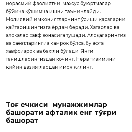
норасмий фаолиятни, махсус буюртмалар
бўйича қўшимча ишни таъминлайди.
Молиявий имкониятларнинг ўсиши қарзларни
қайтаришингизга ёрдам беради. Хатарлар ва
алоқалар хавф зонасига тушади. Алоқаларингиз
ва саёҳатларингиз камроқ бўлса, бу ҳафта
хавфсизроқ ва бахтли бўлади. Янги
танишларингиздан қочинг. Нерв тизимини
қийин вазиятлардан ҳимоя қилинг.
Тоғ ечкиси мунажжимлар
башорати ҳафталик енг тўғри
башорат