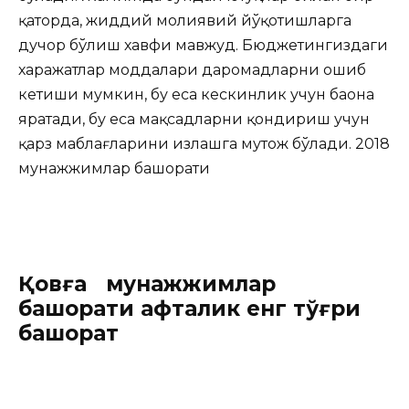
қаторда, жиддий молиявий йўқотишларга
дучор бўлиш хавфи мавжуд. Бюджетингиздаги
харажатлар моддалари даромадларни ошиб
кетиши мумкин, бу еса кескинлик учун баҳона
яратади, бу еса мақсадларни қондириш учун
қарз маблағларини излашга муҳтож бўлади. 2018
мунажжимлар башорати
Қовға мунажжимлар
башорати ҳафталик енг тўғри
башорат