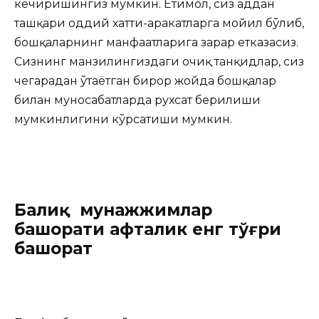
кечиришингиз мумкин. Еҳтимол, сиз ҳаддан
ташқари оддий хатти-ҳаракатларга мойил бўлиб,
бошқаларнинг манфаатларига зарар етказасиз.
Сизнинг манзилингиздаги очиқ танқидлар, сиз
чегарадан ўтаётган бирор жойда бошқалар
билан муносабатларда рухсат берилиши
мумкинлигини кўрсатиши мумкин.
Балиқ мунажжимлар
башорати ҳафталик енг тўғри
башорат