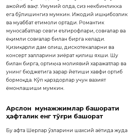
ажойиб вақт. Умумий ҳолда, сиз некбинликка
ега бўлишингиз мумкин. Ижодий ишқибозлик
ва муҳаббат еҳтимоли ортади. Романтик
муносабатлар севги еътирофлари, совғалар ва
ёқимли совғалар билан бирга келади.
Қизиқарли дам олиш, дискотекаларни ва
консерт залларини зиёрат қилиш яхши. Шу
билан бирга, ортиқча молиявий харажатлар ва
унинг бюджетига зарар йетиши хавфи ортиб
бормоқда. Кўп қарздорлар учун вазият
ёмонлашиши мумкин.
Арслон мунажжимлар башорати
ҳафталик енг тўғри башорат
Бу ҳафта Шерлар ўзларини шахсий ҳаётида жуда