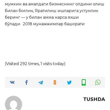
мумкин ва амалдаги бизнеснинг олдини олиш
билан боғлиқ. Яратилиш ишларига устунлик
беринг — у билан ҳамма нарса яхши
бўлади. 2018 мунажжимлар башорати
(Visited 292 times, 1 visits today)
TUSHDA