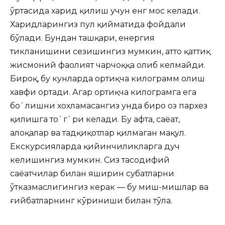
ўртасида харид қилиш учун енг мос келади.
Харидларингиз пул қийматида фойдали
бўлади. Бундан ташқари, енергия
тикланишини сезишингиз мумкин, ҳатто қаттиқ
жисмоний фаолият чарчоққа олиб келмайди.
Бироқ, бу кунларда ортиқча килограмм олиш
хавфи ортади. Агар ортиқча килограмга ега
бо`лишни хохламасангиз унда биро оз пархез
қилишга то`г`ри келади. Бу ҳафта, саёҳат,
алоқалар ва тадқиқотлар қилмаган мақул.
Екскурсияларда қийинчиликларга дуч
келишингиз мумкин. Сиз тасодифий
саёҳатчилар билан яширин суҳбатларни
ўтказмаслигингиз керак — бу миш-мишлар ва
ғийбатларнинг кўриниши билан тўла.