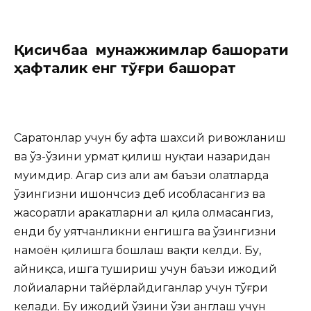
Қисқичбақа мунажжимлар башорати
ҳафталик енг тўғри башорат
Саратонлар учун бу ҳафта шахсий ривожланиш
ва ўз-ўзини ҳурмат қилиш нуқтаи назаридан
муҳимдир. Агар сиз ҳали ҳам баъзи ҳолатларда
ўзингизни ишончсиз деб ҳисобласангиз ва
жасоратли ҳаракатларни ҳал қила олмасангиз,
енди бу уятчанликни енгишга ва ўзингизни
намоён қилишга бошлаш вақти келди. Бу,
айниқса, ишга тушириш учун баъзи ижодий
лойиҳаларни тайёрлайдиганлар учун тўғри
келади. Бу ижодий ўзини ўзи англаш учун