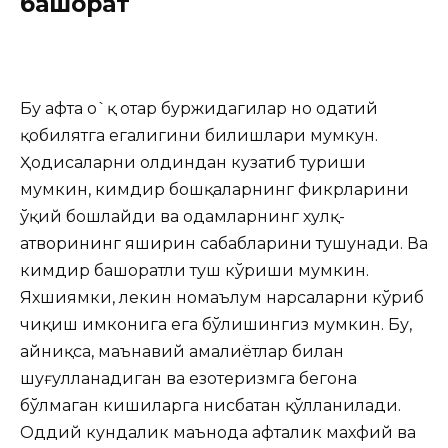
башорат
Бу ҳафта о`қ отар буржидагилар но одатий
қобилятга егалигини билишлари мумкун.
Ҳодисаларни олдиндан кузатиб туриши
мумкин, кимдир бошқаларнинг фикрларини
ўқий бошлайди ва одамларнинг хулқ-
атворининг яширин сабабларини тушунади. Ва
кимдир башоратли туш кўриши мумкин.
Яхшиямки, лекин номаълум нарсаларни кўриб
чиқиш имконига ега бўлишингиз мумкин. Бу,
айниқса, маънавий амалиётлар билан
шуғулланадиган ва езотеризмга бегона
бўлмаган кишиларга нисбатан қўлланилади.
Оддий кундалик маънода ҳафталик махфий ва