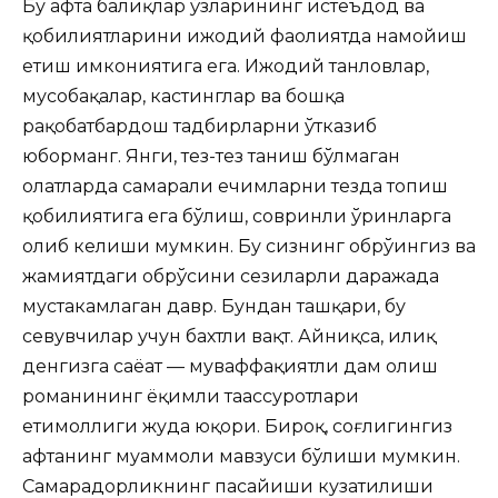
Бу ҳафта балиқлар ўзларининг истеъдод ва
қобилиятларини ижодий фаолиятда намойиш
етиш имкониятига ега. Ижодий танловлар,
мусобақалар, кастинглар ва бошқа
рақобатбардош тадбирларни ўтказиб
юборманг. Янги, тез-тез таниш бўлмаган
ҳолатларда самарали ечимларни тезда топиш
қобилиятига ега бўлиш, совринли ўринларга
олиб келиши мумкин. Бу сизнинг обрўингиз ва
жамиятдаги обрўсини сезиларли даражада
мустаҳкамлаган давр. Бундан ташқари, бу
севувчилар учун бахтли вақт. Айниқса, илиқ
денгизга саёҳат — муваффақиятли дам олиш
романининг ёқимли таассуротлари
еҳтимоллиги жуда юқори. Бироқ, соғлигингиз
ҳафтанинг муаммоли мавзуси бўлиши мумкин.
Самарадорликнинг пасайиши кузатилиши