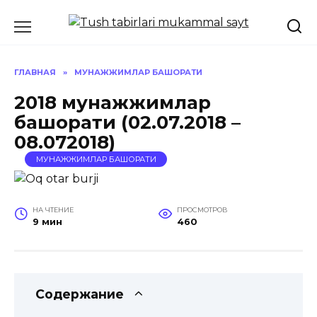
Перейти
к
содержанию
ГЛАВНАЯ
»
МУНАЖЖИМЛАР БАШОРАТИ
2018 мунажжимлар
башорати (02.07.2018 –
08.072018)
МУНАЖЖИМЛАР БАШОРАТИ
НА ЧТЕНИЕ
ПРОСМОТРОВ
9 мин
460
Содержание