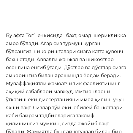
Бу ҳафта Тог` ечкисида бахт, омад, шерикликка
ҳамроҳ бўлади. Агар сиз турмуш қурган
бўлсангиз, никоҳ ришталари сизга катта қувонч
бахш етади. Аввалги жанжал ва шикоятлар
осонгина енгиб ўтади. Дўстлар ва дўстлар сизга
ҳамкорингиз билан ярашишда ёрдам беради.
Муваффақиятли жамоатчилик фаолиятининг
ҳақиқий сабаблари мавжуд. Имтиҳонларни
ўтказиш ёки диссертацияни ҳимоя қилиш учун
яхши вақт. Сизлар тўй ёки юбилей банкетлари
каби байрам тадбирларига таклиф
қилишингиз мумкин, сизда ажойиб вақт
бўлади. Жамиятда бундай ютуқлар билан бир