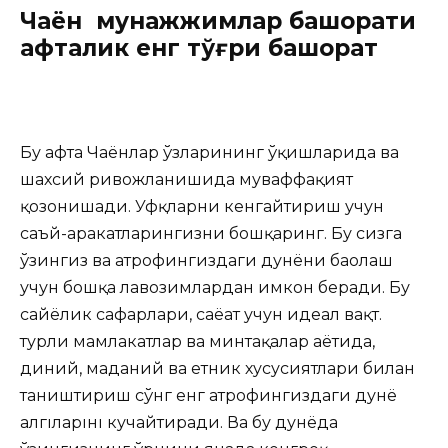
Чаён мунажжимлар башорати
ҳафталик енг тўғри башорат
Бу ҳафта Чаёнлар ўзларининг ўқишларида ва
шахсий ривожланишида муваффақият
қозонишади. Уфқларни кенгайтириш учун
саъй-ҳаракатларингизни бошқаринг. Бу сизга
ўзингиз ва атрофингиздаги дунёни баҳолаш
учун бошқа лавозимлардан имкон беради. Бу
сайёҳлик сафарлари, саёҳат учун идеал вақт.
турли мамлакатлар ва минтақалар ҳаётида,
диний, маданий ва етник хусусиятлари билан
таништириш сўнг енг атрофингиздаги дунё
алгıларıнı кучайтиради. Ва бу дунёда