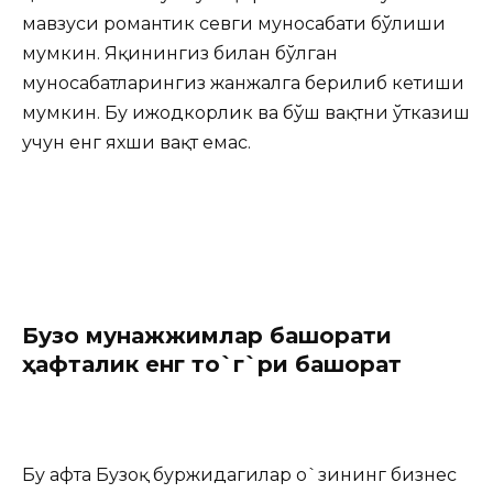
мавзуси романтик севги муносабати бўлиши
мумкин. Яқинингиз билан бўлган
муносабатларингиз жанжалга берилиб кетиши
мумкин. Бу ижодкорлик ва бўш вақтни ўтказиш
учун енг яхши вақт емас.
Бузо
қ мунажжимлар башорати
ҳафталик енг то`г`ри башорат
Бу ҳафта Бузоқ буржидагилар о`зининг бизнес