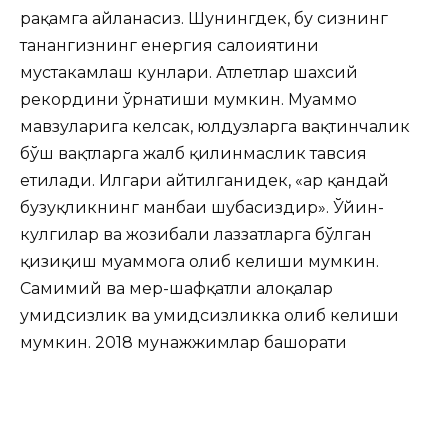
рақамга айланасиз. Шунингдек, бу сизнинг
танангизнинг енергия салоҳиятини
мустаҳкамлаш кунлари. Атлетлар шахсий
рекордини ўрнатиши мумкин. Муаммо
мавзуларига келсак, юлдузларга вақтинчалик
бўш вақтларга жалб қилинмаслик тавсия
етилади. Илгари айтилганидек, «ҳар қандай
бузуқликнинг манбаи шубҳасиздир». Ўйин-
кулгилар ва жозибали лаззатларга бўлган
қизиқиш муаммога олиб келиши мумкин.
Самимий ва меҳр-шафқатли алоқалар
умидсизлик ва умидсизликка олиб келиши
мумкин. 2018 мунажжимлар башорати