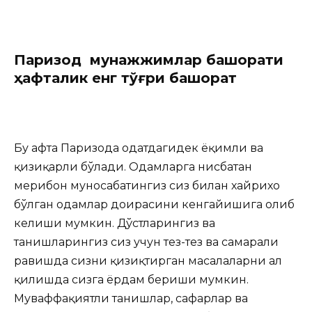
Паризод мунажжимлар башорати
ҳафталик енг тўғри башорат
Бу ҳафта Паризода одатдагидек ёқимли ва
қизиқарли бўлади. Одамларга нисбатан
меҳрибон муносабатингиз сиз билан хайрихоҳ
бўлган одамлар доирасини кенгайишига олиб
келиши мумкин. Дўстларингиз ва
танишларингиз сиз учун тез-тез ва самарали
равишда сизни қизиқтирган масалаларни ҳал
қилишда сизга ёрдам бериши мумкин.
Муваффақиятли танишлар, сафарлар ва