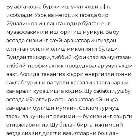
Бу ҳафта қовға буржи иш учун яхши ҳафта
ҳисоблади. Узоқ ва методик тарзда бир
йўналишда ишлашга қодир бўлган енг
муваффақиятли иш юритиш мумкун. Ва бу
ҳафтада сизнинг саъй-ҳаракатларингиздан
олинган ҳосилни олиш имконияти бўлади.
Бундан ташқари, тиббий кўриклар ва мунтазам
тиббий-профилактик процедуралар учун яхши
вақт. Аслида, танангиз юқори енергияли тонни
сақлаб туриши ва турли касалликларга қарши
самарали курашишга қодир. Шу сабабли, ушбу
ҳафтада йўналтирилган ҳаракатлар айниқса
самарали бўлиши мумкин. Соғлом турмуш
тарзи ва куннинг режими — бу сизнинг ҳозирги
еҳтиёжларингиз. Шу билан бирга, ижтимоий
ҳаётда сиз зиддиятли вазиятларни бошдан