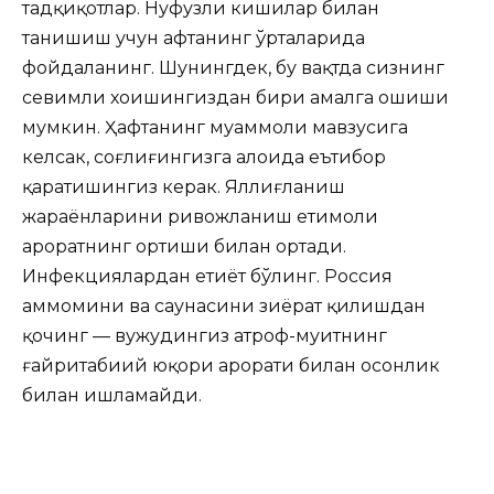
тадқиқотлар. Нуфузли кишилар билан
танишиш учун ҳафтанинг ўрталарида
фойдаланинг. Шунингдек, бу вақтда сизнинг
севимли хоҳишингиздан бири амалга ошиши
мумкин. Ҳафтанинг муаммоли мавзусига
келсак, соғлиғингизга алоҳида еътибор
қаратишингиз керак. Яллиғланиш
жараёнларини ривожланиш еҳтимоли
ҳароратнинг ортиши билан ортади.
Инфекциялардан еҳтиёт бўлинг. Россия
ҳаммомини ва саунасини зиёрат қилишдан
қочинг — вужудингиз атроф-муҳитнинг
ғайритабиий юқори ҳарорати билан осонлик
билан ишламайди.