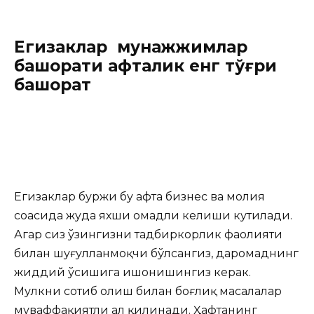
Егизаклар мунажжимлар
башорати ҳафталик енг тўғри
башорат
Егизаклар буржи бу ҳафта бизнес ва молия
соҳасида жуда яхши омадли келиши кутилади.
Агар сиз ўзингизни тадбиркорлик фаолияти
билан шуғулланмоқчи бўлсангиз, даромаднинг
жиддий ўсишига ишонишингиз керак.
Мулкни сотиб олиш билан боғлиқ масалалар
муваффақиятли ҳал қилинади. Ҳафтанинг