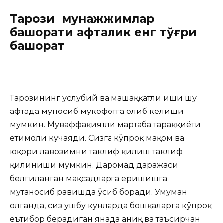
Тарози мунажжимлар
башорати ҳафталик енг тўғри
башорат
Тарозининг услубий ва машаққатли иши шу
ҳафтада муносиб мукофотга олиб келиши
мумкин. Муваффақиятли мартаба тараққиёти
еҳтимоли кучаяди. Сизга кўпроқ мақом ва
юқори лавозимни таклиф қилиш таклиф
қилиниши мумкин. Даромад даражаси
белгиланган мақсадларга еришишга
мутаносиб равишда ўсиб боради. Умуман
олганда, сиз ушбу кунларда бошқаларга кўпроқ
еътибор берадиган янада аниқ ва таъсирчан