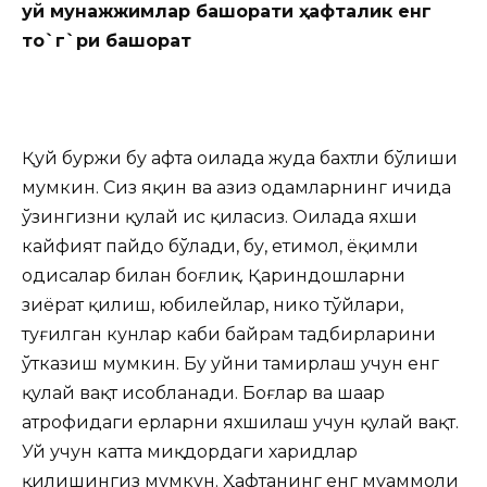
Қуй мунажжимлар башорати ҳафталик енг
то`г`ри башорат
Қуй буржи бу ҳафта оилада жуда бахтли бўлиши
мумкин. Сиз яқин ва азиз одамларнинг ичида
ўзингизни қулай ҳис қиласиз. Оилада яхши
кайфият пайдо бўлади, бу, еҳтимол, ёқимли
ҳодисалар билан боғлиқ. Қариндошларни
зиёрат қилиш, юбилейлар, никоҳ тўйлари,
туғилган кунлар каби байрам тадбирларини
ўтказиш мумкин. Бу уйни тамирлаш учун енг
қулай вақт ҳисобланади. Боғлар ва шаҳар
атрофидаги ерларни яхшилаш учун қулай вақт.
Уй учун катта миқдордаги харидлар
қилишингиз мумкун. Ҳафтанинг енг муаммоли