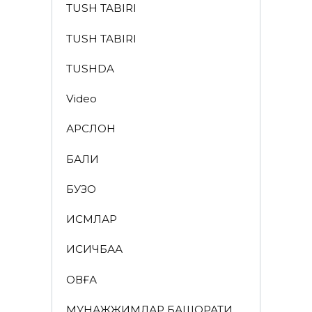
TUSH TABIRI
TUSH TABIRI
TUSHDA
Video
АРСЛОН
БАЛИҚ
БУЗОҚ
ИСМЛАР
ҚИСҚИЧБАҚА
ҚОВҒА
МУНАЖЖИМЛАР БАШОРАТИ