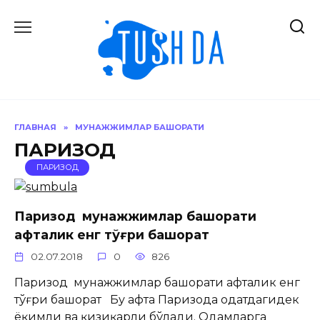
Перейти
к
содержанию
ГЛАВНАЯ
»
МУНАЖЖИМЛАР БАШОРАТИ
ПАРИЗОД
ПАРИЗОД
Паризод мунажжимлар башорати
ҳафталик енг тўғри башорат
02.07.2018
0
826
Паризод мунажжимлар башорати ҳафталик енг
тўғри башорат Бу ҳафта Паризода одатдагидек
ёқимли ва қизиқарли бўлади. Одамларга