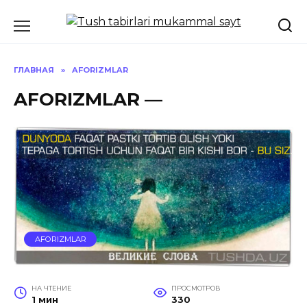
Перейти
к
содержанию
ГЛАВНАЯ
»
AFORIZMLAR
AFORIZMLAR —
AFORIZMLAR
НА ЧТЕНИЕ
ПРОСМОТРОВ
1 мин
330