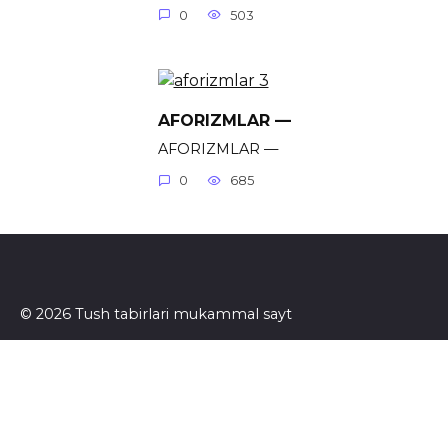
0
503
AFORIZMLAR —
AFORIZMLAR —
0
685
© 2026 Tush tabirlari mukammal sayt