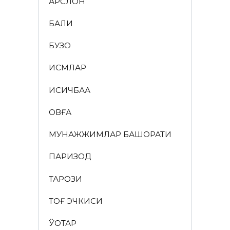
АРСЛОН
БАЛИҚ
БУЗОҚ
ИСМЛАР
ҚИСҚИЧБАҚА
ҚОВҒА
МУНАЖЖИМЛАР БАШОРАТИ
ПАРИЗОД
ТАРОЗИ
ТОҒ ЭЧКИСИ
ЎҚОТАР