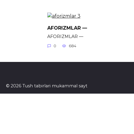
AFORIZMLAR —
AFORIZMLAR —
0
684
© 2026 Tush tabirlari mukammal sayt