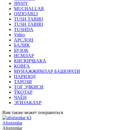
JINSIY
MUCHALLAR
QIZIQARLI
TUSH TABIRI
TUSH TABIRI
TUSHDA
Video
АРСЛОН
БАЛИҚ
БУЗОҚ
ИСМЛАР
ҚИСҚИЧБАҚА
ҚОВҒА
МУНАЖЖИМЛАР БАШОРАТИ
ПАРИЗОД
ТАРОЗИ
ТОҒ ЭЧКИСИ
ЎҚОТАР
ЧАЁН
ЭГИЗАКЛАР
Вам также может понравиться
Aforizmlar
Aforizmlar