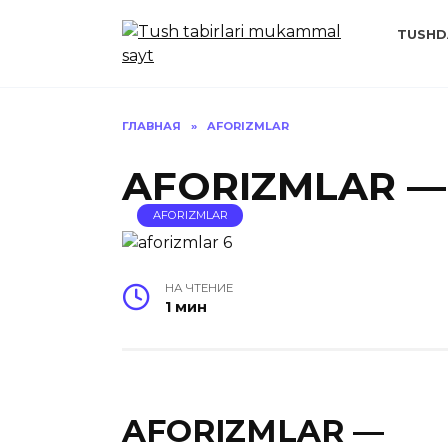
Перейти
к
TUSHD
содержанию
ГЛАВНАЯ
»
AFORIZMLAR
AFORIZMLAR —
AFORIZMLAR
НА ЧТЕНИЕ
1 мин
AFORIZMLAR —