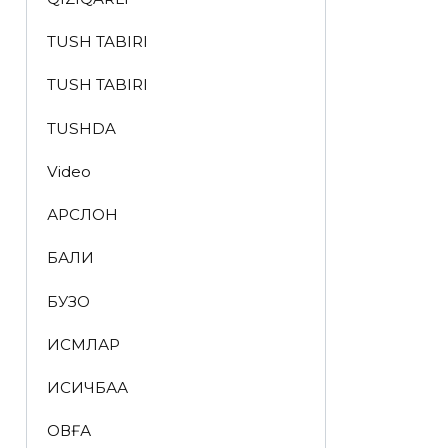
TUSH TABIRI
TUSH TABIRI
TUSHDA
Video
АРСЛОН
БАЛИҚ
БУЗОҚ
ИСМЛАР
ҚИСҚИЧБАҚА
ҚОВҒА