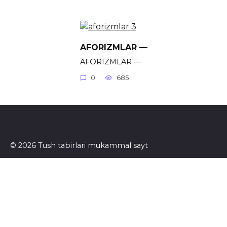
AFORIZMLAR —
AFORIZMLAR —
0
685
© 2026 Tush tabirlari mukammal sayt