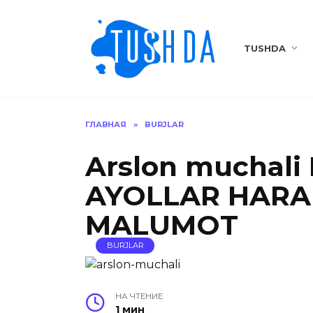
Перейти
к
содержанию
TUSHDA
ГЛАВНАЯ
»
BURJLAR
Arslon muchali
AYOLLAR HARA
MALUMOT
BURJLAR
НА ЧТЕНИЕ
1 мин