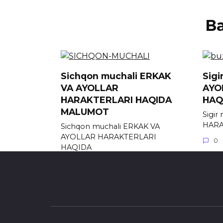
В
Sichqon muchali ERKAK
Sigi
VA AYOLLAR
AYO
HARAKTERLARI HAQIDA
HAQ
MALUMOT
Sigir
HARA
Sichqon muchali ERKAK VA
AYOLLAR HARAKTERLARI
0
HAQIDA
0
654