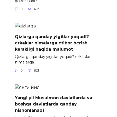
qo’rqishadi?
0
485
Qizlarga qanday yigitlar yoqadi?
erkaklar nimalarga etibor berish
kerakligi haqida malumot
Qizlarga qanday yigitlar yoqadi? erkaklar
nimalarga
0
821
Yangi yil Musulmon davlatlarda va
boshqa davlatlarda qanday
nishonlanadi