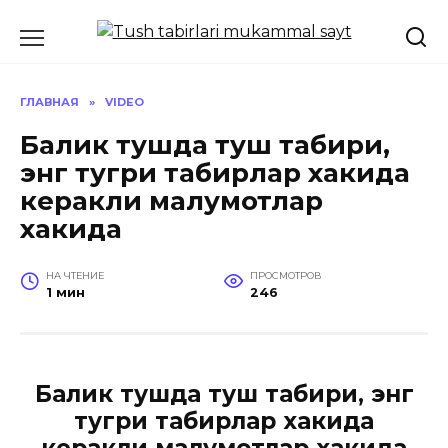
Перейти
к
содержанию
ГЛАВНАЯ
»
VIDEO
Балик тушда туш табири,
энг тугри табирлар хакида
керакли малумотлар
хакида
НА ЧТЕНИЕ
ПРОСМОТРОВ
1 мин
246
Балик тушда туш табири, энг
тугри табирлар хакида
керакли малумотлар хакида