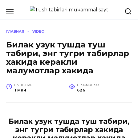
Перейти
к
содержанию
ГЛАВНАЯ
»
VIDEO
Билак узук тушда туш
табири, энг тугри табирлар
хакида керакли
малумотлар хакида
НА ЧТЕНИЕ
ПРОСМОТРОВ
1 мин
626
Билак узук тушда туш табири,
энг тугри табирлар хакида
керакли малумотлар хакида