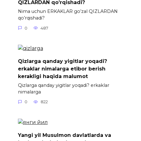
QIZLARDAN qo’rqishadi?
Nima uchun ERKAKLAR go’zal QIZLARDAN
qo’rqishadi?
0
487
Qizlarga qanday yigitlar yoqadi?
erkaklar nimalarga etibor berish
kerakligi haqida malumot
Qizlarga qanday yigitlar yoqadi? erkaklar
nimalarga
0
822
Yangi yil Musulmon davlatlarda va