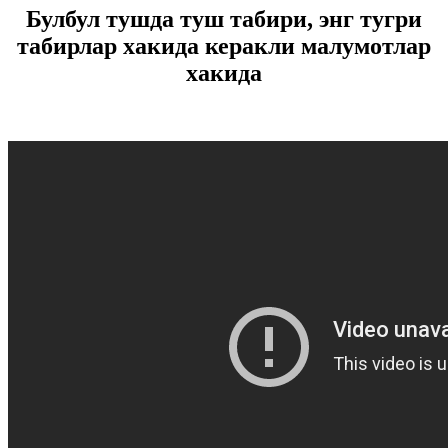
Булбул тушда туш табири, энг тугри
табирлар хакида керакли малумотлар
хакида