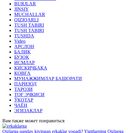
BURJLAR
JINSIY
MUCHALLAR
QIZIQARLI
TUSH TABIRI
TUSH TABIRI
TUSHDA
Video
АРСЛОН
БАЛИҚ
БУЗОҚ
ИСМЛАР
ҚИСҚИЧБАҚА
ҚОВҒА
МУНАЖЖИМЛАР БАШОРАТИ
ПАРИЗОД
ТАРОЗИ
ТОҒ ЭЧКИСИ
ЎҚОТАР
ЧАЁН
ЭГИЗАКЛАР
Вам также может понравиться
Qizlarga qanday kiyingan erkaklar yoqadi? Yigitlarning Qizlarga