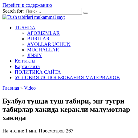
Перейти к содержанию
Search for:
TUSHDA
AFORIZMLAR
BURJLAR
AYOLLAR UCHUN
MUCHALLAR
JINSIY
Контакты
Карта сайта
ПОЛИТИКА САЙТА
УСЛОВИЯ ИСПОЛЬЗОВАНИЯ МАТЕРИАЛОВ
Главная
»
Video
Булбул тушда туш табири, энг тугри
табирлар хакида керакли малумотлар
хакида
На чтение
1 мин
Просмотров
267