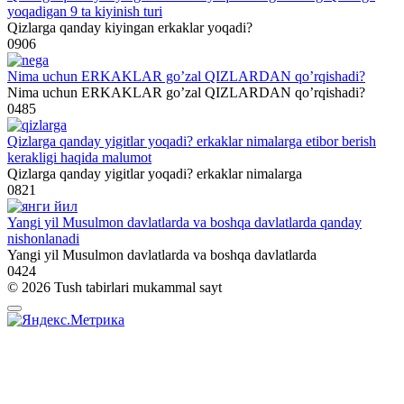
yoqadigan 9 ta kiyinish turi
Qizlarga qanday kiyingan erkaklar yoqadi?
0
906
Nima uchun ERKAKLAR go’zal QIZLARDAN qo’rqishadi?
Nima uchun ERKAKLAR go’zal QIZLARDAN qo’rqishadi?
0
485
Qizlarga qanday yigitlar yoqadi? erkaklar nimalarga etibor berish
kerakligi haqida malumot
Qizlarga qanday yigitlar yoqadi? erkaklar nimalarga
0
821
Yangi yil Musulmon davlatlarda va boshqa davlatlarda qanday
nishonlanadi
Yangi yil Musulmon davlatlarda va boshqa davlatlarda
0
424
© 2026 Tush tabirlari mukammal sayt