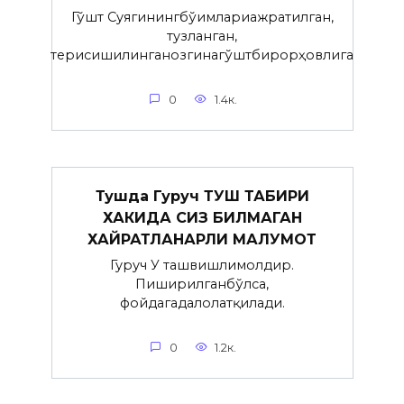
Гўшт Суягинингбўғимлариажратилган,
тузланган,
терисишилинганозгинагўштбирорҳовлига
0
1.4к.
Тушда Гуруч ТУШ ТАБИРИ
ХАКИДА СИЗ БИЛМАГАН
ХАЙРАТЛАНАРЛИ МАЛУМОТ
Гуруч У ташвишлимолдир.
Пиширилганбўлса,
фойдагадалолатқилади.
0
1.2к.