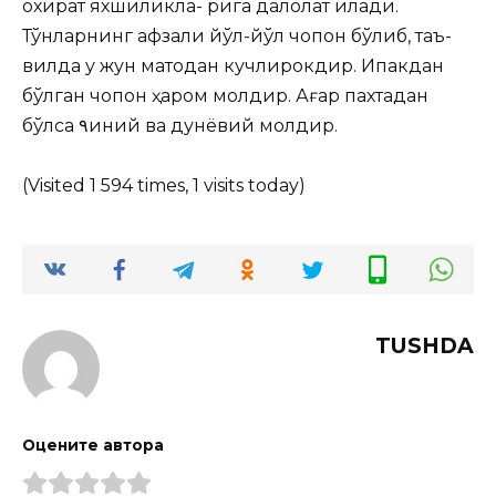
охират яхшиликла- рига далолат қилади.
Тўнларнинг афзали
йўл-йўл чопон бўлиб, таъ-
вилда у жун матодан кучлирокдир. Ипакдан
бўлган чопон ҳаром молдир. Ағар пахтадан
бўлса ٩иний ва дунёвий молдир.
(Visited 1 594 times, 1 visits today)
TUSHDA
Оцените автора