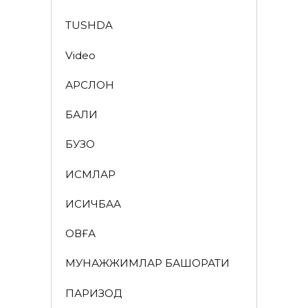
TUSHDA
Video
АРСЛОН
БАЛИҚ
БУЗОҚ
ИСМЛАР
ҚИСҚИЧБАҚА
ҚОВҒА
МУНАЖЖИМЛАР БАШОРАТИ
ПАРИЗОД