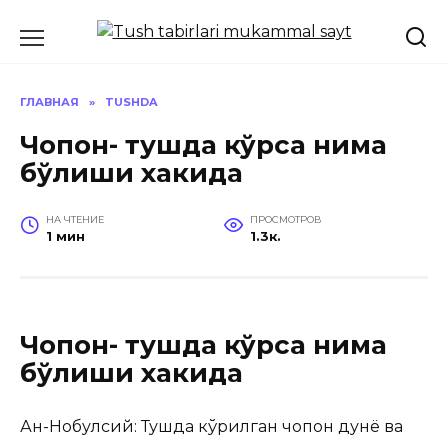
Перейти
к
содержанию
ГЛАВНАЯ
»
TUSHDA
Чопон- тушда кўрса нима
бўлиши хакида
НА ЧТЕНИЕ
ПРОСМОТРОВ
1 мин
1.3к.
Чопон- тушда кўрса нима
бўлиши хакида
Ан-Нобулсий: Тушда кўрилган чопон дунё ва