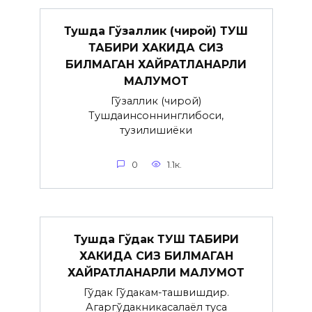
Тушда Гўзаллик (чирой) ТУШ
ТАБИРИ ХАКИДА СИЗ
БИЛМАГАН ХАЙРАТЛАНАРЛИ
МАЛУМОТ
Гўзаллик (чирой)
Тушдаинсоннинглибоси,
тузилишиёки
0
1.1к.
Тушда Гўдак ТУШ ТАБИРИ
ХАКИДА СИЗ БИЛМАГАН
ХАЙРАТЛАНАРЛИ МАЛУМОТ
Гўдак Гўдакғам-ташвишдир.
Агаргўдакникасалаёл туғса