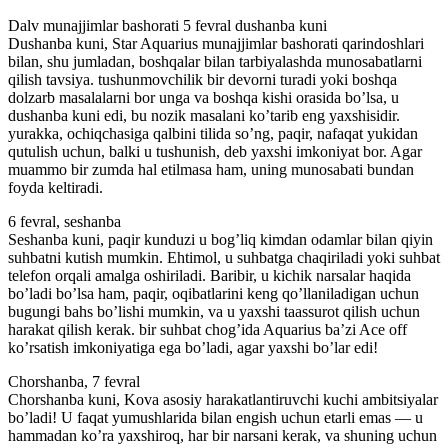
Dalv munajjimlar bashorati 5 fevral dushanba kuni
Dushanba kuni, Star Aquarius munajjimlar bashorati qarindoshlari
bilan, shu jumladan, boshqalar bilan tarbiyalashda munosabatlarni
qilish tavsiya. tushunmovchilik bir devorni turadi yoki boshqa
dolzarb masalalarni bor unga va boshqa kishi orasida bo’lsa, u
dushanba kuni edi, bu nozik masalani ko’tarib eng yaxshisidir.
yurakka, ochiqchasiga qalbini tilida so’ng, paqir, nafaqat yukidan
qutulish uchun, balki u tushunish, deb yaxshi imkoniyat bor. Agar
muammo bir zumda hal etilmasa ham, uning munosabati bundan
foyda keltiradi.
6 fevral, seshanba
Seshanba kuni, paqir kunduzi u bog’liq kimdan odamlar bilan qiyin
suhbatni kutish mumkin. Ehtimol, u suhbatga chaqiriladi yoki suhbat
telefon orqali amalga oshiriladi. Baribir, u kichik narsalar haqida
bo’ladi bo’lsa ham, paqir, oqibatlarini keng qo’llaniladigan uchun
bugungi bahs bo’lishi mumkin, va u yaxshi taassurot qilish uchun
harakat qilish kerak. bir suhbat chog’ida Aquarius ba’zi Ace off
ko’rsatish imkoniyatiga ega bo’ladi, agar yaxshi bo’lar edi!
Chorshanba, 7 fevral
Chorshanba kuni, Kova asosiy harakatlantiruvchi kuchi ambitsiyalar
bo’ladi! U faqat yumushlarida bilan engish uchun etarli emas — u
hammadan ko’ra yaxshiroq, har bir narsani kerak, va shuning uchun