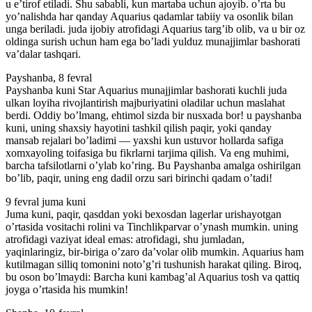
u e’tirof etiladi. Shu sababli, kun martaba uchun ajoyib. o’rta bu
yo’nalishda har qanday Aquarius qadamlar tabiiy va osonlik bilan
unga beriladi. juda ijobiy atrofidagi Aquarius targ’ib olib, va u bir oz
oldinga surish uchun ham ega bo’ladi yulduz munajjimlar bashorati
va’dalar tashqari.
Payshanba, 8 fevral
Payshanba kuni Star Aquarius munajjimlar bashorati kuchli juda
ulkan loyiha rivojlantirish majburiyatini oladilar uchun maslahat
berdi. Oddiy bo’lmang, ehtimol sizda bir nusxada bor! u payshanba
kuni, uning shaxsiy hayotini tashkil qilish paqir, yoki qanday
mansab rejalari bo’ladimi — yaxshi kun ustuvor hollarda safiga
xomxayoling toifasiga bu fikrlarni tarjima qilish. Va eng muhimi,
barcha tafsilotlarni o’ylab ko’ring. Bu Payshanba amalga oshirilgan
bo’lib, paqir, uning eng dadil orzu sari birinchi qadam o’tadi!
9 fevral juma kuni
Juma kuni, paqir, qasddan yoki bexosdan lagerlar urishayotgan
o’rtasida vositachi rolini va Tinchlikparvar o’ynash mumkin. uning
atrofidagi vaziyat ideal emas: atrofidagi, shu jumladan,
yaqinlaringiz, bir-biriga o’zaro da’volar olib mumkin. Aquarius ham
kutilmagan silliq tomonini noto’g’ri tushunish harakat qiling. Biroq,
bu oson bo’lmaydi: Barcha kuni kambag’al Aquarius tosh va qattiq
joyga o’rtasida his mumkin!