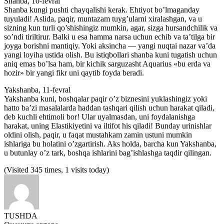
Shanba, 10-fevral
Shanba kungi pushti chayqalishi kerak. Ehtiyot bo’lmaganday
tuyuladi! Aslida, paqir, muntazam tuyg’ularni xiralashgan, va u
sizning kun turli qo’shishingiz mumkin, agar, sizga hursandchilik va
so’ndi tiriltirur. Balki u esa hamma narsa uchun echib va ​​ta’tilga bir
joyga borishni mantiqiy. Yoki aksincha — yangi nuqtai nazar va’da
yangi loyiha ustida olish. Bu istiqbollari shanba kuni tugatish uchun
aniq emas bo’lsa ham, bir kichik sarguzasht Aquarius «bu erda va
hozir» bir yangi fikr uni qaytib foyda beradi.
Yakshanba, 11-fevral
Yakshanba kuni, boshqalar paqir o’z biznesini yuklashingiz yoki
hatto ba’zi masalalarda haddan tashqari qilish uchun harakat qiladi,
deb kuchli ehtimoli bor! Ular uyalmasdan, uni foydalanishga
harakat, uning Elastikiyetini va iltifot his qiladi! Bunday urinishlar
oldini olish, paqir, u faqat mustahkam zamin ustuni mumkin
ishlariga bu holatini o’zgartirish. Aks holda, barcha kun Yakshanba,
u butunlay o’z tark, boshqa ishlarini bag’ishlashga taqdir qilingan.
(Visited 345 times, 1 visits today)
TUSHDA