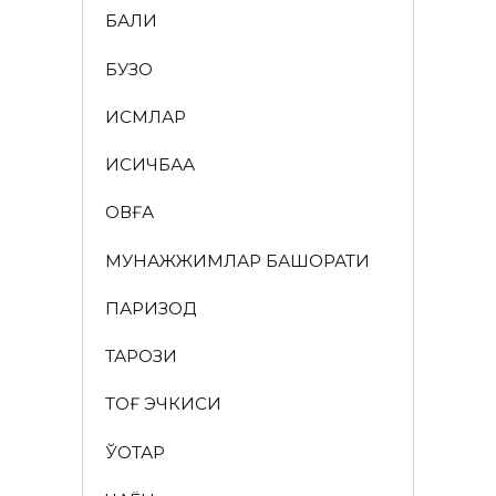
БАЛИҚ
БУЗОҚ
ИСМЛАР
ҚИСҚИЧБАҚА
ҚОВҒА
МУНАЖЖИМЛАР БАШОРАТИ
ПАРИЗОД
ТАРОЗИ
ТОҒ ЭЧКИСИ
ЎҚОТАР