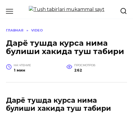
Перейти
к
содержанию
ГЛАВНАЯ
»
VIDEO
Дарё тушда курса нима
булиши хакида туш табири
НА ЧТЕНИЕ
ПРОСМОТРОВ
1 мин
262
Дарё тушда курса нима
булиши хакида туш табири