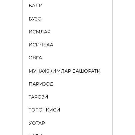
БАЛИҚ
БУЗОҚ
ИСМЛАР
ҚИСҚИЧБАҚА
ҚОВҒА
МУНАЖЖИМЛАР БАШОРАТИ
ПАРИЗОД
ТАРОЗИ
ТОҒ ЭЧКИСИ
ЎҚОТАР