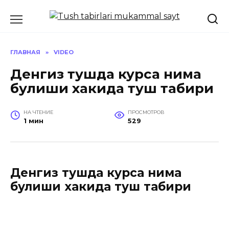
Перейти
к
содержанию
ГЛАВНАЯ
»
VIDEO
Денгиз тушда курса нима
булиши хакида туш табири
НА ЧТЕНИЕ
ПРОСМОТРОВ
1 мин
529
Денгиз тушда курса нима
булиши хакида туш табири