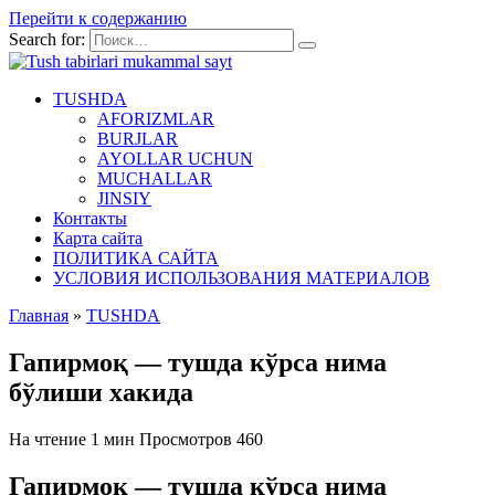
Перейти к содержанию
Search for:
TUSHDA
AFORIZMLAR
BURJLAR
AYOLLAR UCHUN
MUCHALLAR
JINSIY
Контакты
Карта сайта
ПОЛИТИКА САЙТА
УСЛОВИЯ ИСПОЛЬЗОВАНИЯ МАТЕРИАЛОВ
Главная
»
TUSHDA
Гапирмоқ — тушда кўрса нима
бўлиши хакида
На чтение
1 мин
Просмотров
460
Гапирмоқ — тушда кўрса нима