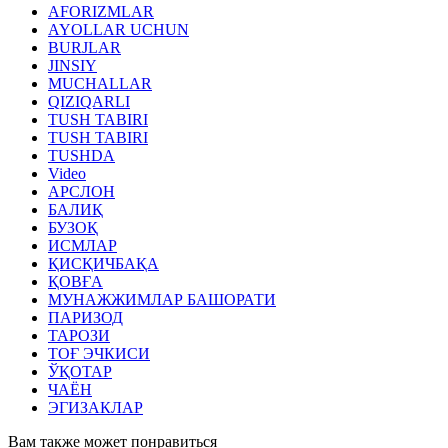
AFORIZMLAR
AYOLLAR UCHUN
BURJLAR
JINSIY
MUCHALLAR
QIZIQARLI
TUSH TABIRI
TUSH TABIRI
TUSHDA
Video
АРСЛОН
БАЛИҚ
БУЗОҚ
ИСМЛАР
ҚИСҚИЧБАҚА
ҚОВҒА
МУНАЖЖИМЛАР БАШОРАТИ
ПАРИЗОД
ТАРОЗИ
ТОҒ ЭЧКИСИ
ЎҚОТАР
ЧАЁН
ЭГИЗАКЛАР
Вам также может понравиться