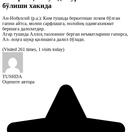
бўлиши хакида
Ан-Нобулсий (р.а.): Ким тушида беркитиши лозим бўлган
гапни айтса, молни сарфлашга, нолойиқ одамга
хикмат
беришга далолатдир.
Агар тушида Аллоҳ таолонинг берган неъматларини гапирса,
Ал- лоҳға шукр қилишига далил бўлади.
(Visited 261 times, 1 visits today)
TUSHDA
Оцените автора