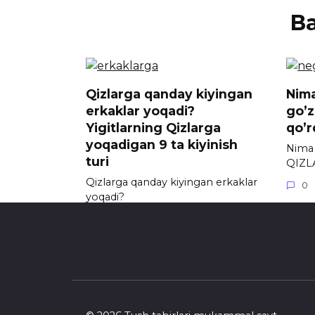
В
Qizlarga qanday kiyingan
Nim
erkaklar yoqadi?
go’
Yigitlarning Qizlarga
qo’r
yoqadigan 9 ta kiyinish
Nima
turi
QIZL
Qizlarga qanday kiyingan erkaklar
0
yoqadi?
0
906