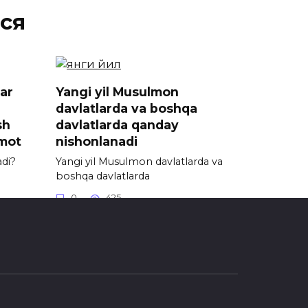
ся
lar
Yangi yil Musulmon
davlatlarda va boshqa
sh
davlatlarda qanday
umot
nishonlanadi
adi?
Yangi yil Musulmon davlatlarda va
boshqa davlatlarda
0
425