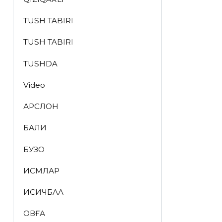
TUSH TABIRI
TUSH TABIRI
TUSHDA
Video
АРСЛОН
БАЛИҚ
БУЗОҚ
ИСМЛАР
ҚИСҚИЧБАҚА
ҚОВҒА