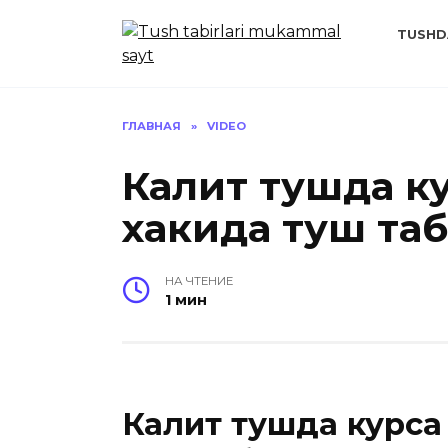
Перейти
к
TUSHD
содержанию
ГЛАВНАЯ
»
VIDEO
Калит тушда к
хакида туш та
НА ЧТЕНИЕ
1 мин
Калит тушда курса