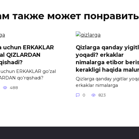
ам также может понравить
a uchun ERKAKLAR
Qizlarga qanday yigit
zal QIZLARDAN
yoqadi? erkaklar
qishadi?
nimalarga etibor beri
kerakligi haqida mal
 uchun ERKAKLAR go’zal
ARDAN qo’rqishadi?
Qizlarga qanday yigitlar yoq
erkaklar nimalarga
488
0
823