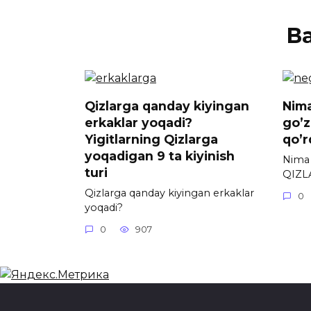
В
Qizlarga qanday kiyingan
Nim
erkaklar yoqadi?
go’
Yigitlarning Qizlarga
qo’r
yoqadigan 9 ta kiyinish
Nima
turi
QIZL
Qizlarga qanday kiyingan erkaklar
0
yoqadi?
0
907