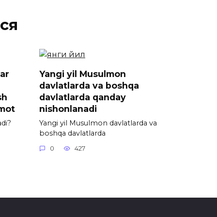
ся
lar
Yangi yil Musulmon
davlatlarda va boshqa
sh
davlatlarda qanday
umot
nishonlanadi
adi?
Yangi yil Musulmon davlatlarda va
boshqa davlatlarda
0
427