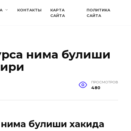
A
КОНТАКТЫ
КАРТА
ПОЛИТИКА
САЙТА
САЙТА
урса нима булиши
бири
ПРОСМОТРОВ
480
 нима булиши хакида