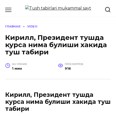
Перейти
к
содержанию
ГЛАВНАЯ
»
VIDEO
Кирилл, Президент тушда
курса нима булиши хакида
туш табири
НА ЧТЕНИЕ
ПРОСМОТРОВ
1 мин
916
Кирилл, Президент тушда
курса нима булиши хакида туш
табири