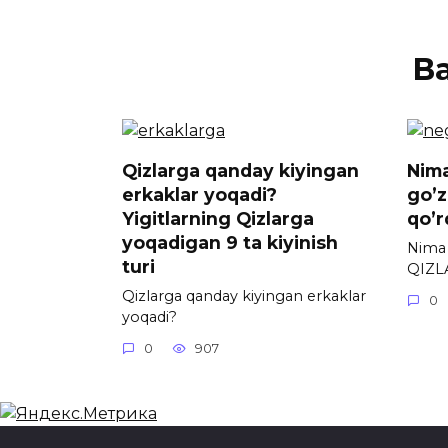
В
Qizlarga qanday kiyingan
Nim
erkaklar yoqadi?
go’
Yigitlarning Qizlarga
qo’r
yoqadigan 9 ta kiyinish
Nima
turi
QIZL
Qizlarga qanday kiyingan erkaklar
0
yoqadi?
0
907