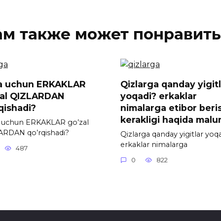
ам также может понравить
a uchun ERKAKLAR
Qizlarga qanday yigit
zal QIZLARDAN
yoqadi? erkaklar
qishadi?
nimalarga etibor beri
kerakligi haqida mal
 uchun ERKAKLAR go’zal
ARDAN qo’rqishadi?
Qizlarga qanday yigitlar yoq
erkaklar nimalarga
487
0
822