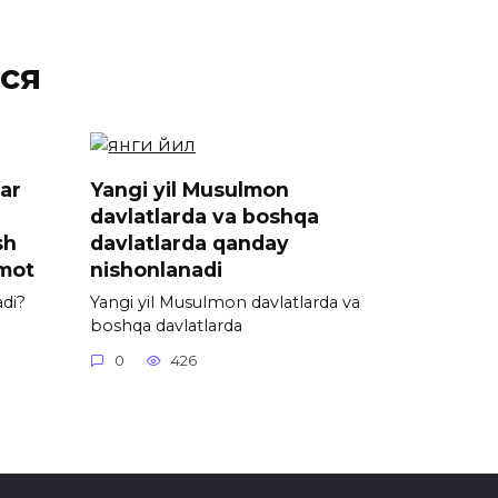
ся
lar
Yangi yil Musulmon
davlatlarda va boshqa
sh
davlatlarda qanday
umot
nishonlanadi
adi?
Yangi yil Musulmon davlatlarda va
boshqa davlatlarda
0
426