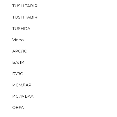
TUSH TABIRI
TUSH TABIRI
TUSHDA
Video
АРСЛОН
БАЛИҚ
БУЗОҚ
ИСМЛАР
ҚИСҚИЧБАҚА
ҚОВҒА