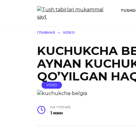
Перейти
к
TUSHD
содержанию
ГЛАВНАЯ
»
VIDEO
KUCHUKCHA BEL
AYNAN KUCHU
QO’YILGAN HA
VIDEO
НА ЧТЕНИЕ
1 мин