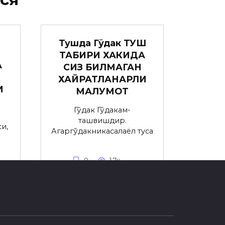
Тушда Гўдак ТУШ
ТАБИРИ ХАКИДА
А
СИЗ БИЛМАГАН
ХАЙРАТЛАНАРЛИ
И
МАЛУМОТ
Гўдак Гўдакғам-
ташвишдир.
и,
Агаргўдакникасалаёл туғса
0
1.7к.