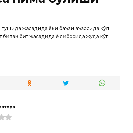
м тушида жасадида ёки баъзи аъзосида кўп
рт билан бит жасадида ё либосида жуда кўп
автора