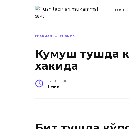
Перейти
к
TUSHD
содержанию
ГЛАВНАЯ
»
TUSHDA
Кумуш тушда к
хакида
НА ЧТЕНИЕ
1 мин
Бит тушда кўр