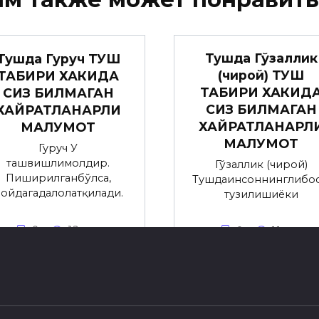
Тушда Гўзаллик
Тушда Гуруч ТУШ
(чирой) ТУШ
ТАБИРИ ХАКИДА
ТАБИРИ ХАКИД
СИЗ БИЛМАГАН
СИЗ БИЛМАГАН
ХАЙРАТЛАНАРЛИ
ХАЙРАТЛАНАРЛ
МАЛУМОТ
МАЛУМОТ
Гуруч У
ташвишлимолдир.
Гўзаллик (чирой)
Пиширилганбўлса,
Тушдаинсоннинглибос
ойдагадалолатқилади.
тузилишиёки
0
1.2к.
0
1.1к.