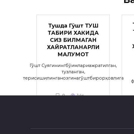
Тушда Гўшт ТУШ
ТАБИРИ ХАКИДА
СИЗ БИЛМАГАН
ХАЙРАТЛАНАРЛИ
МАЛУМОТ
Гўшт Суягинингбўғимлариажратилган,
тузланган,
терисишилинганозгинагўштбирорҳовлига
ф
0
1.4к.