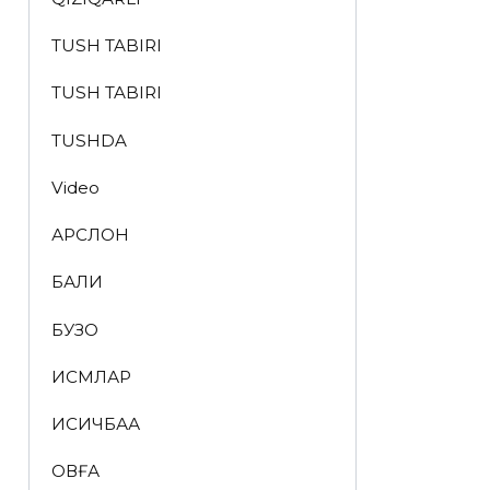
TUSH TABIRI
TUSH TABIRI
TUSHDA
Video
АРСЛОН
БАЛИҚ
БУЗОҚ
ИСМЛАР
ҚИСҚИЧБАҚА
ҚОВҒА