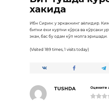
хакида
Ибн Сирин: у эркакнинг аёлидир. Ки
битни ёки куртни кўрса ва
кўрсаки қу
экан, бас бу одам кўп молга эришади.
(Visited 189 times, 1 visits today)
TUSHDA
Оцените 