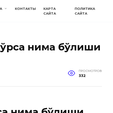
A
КОНТАКТЫ
КАРТА
ПОЛИТИКА
САЙТА
САЙТА
ўрса нима бўлиши
ПРОСМОТРОВ
332
са нима бўлиши