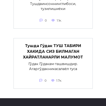
Тушдаинсоннинглибоси,
тузилишиёки
0
1.1к.
Тушда Гўдак ТУШ ТАБИРИ
ХАКИДА СИЗ БИЛМАГАН
ХАЙРАТЛАНАРЛИ МАЛУМОТ
Гўдак Гўдакғам-ташвишдир.
Агаргўдакникасалаёл туғса
0
1.7к.