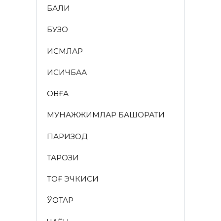
БАЛИҚ
БУЗОҚ
ИСМЛАР
ҚИСҚИЧБАҚА
ҚОВҒА
МУНАЖЖИМЛАР БАШОРАТИ
ПАРИЗОД
ТАРОЗИ
ТОҒ ЭЧКИСИ
ЎҚОТАР