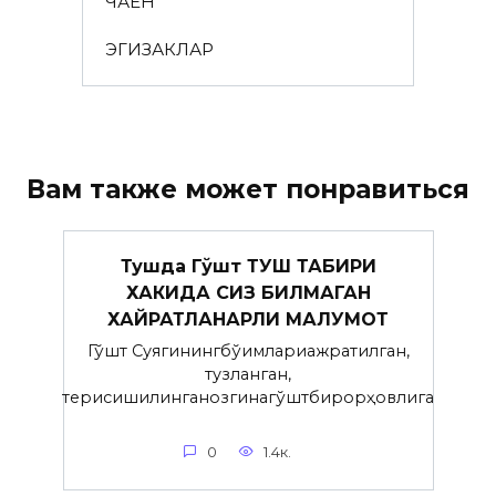
ЧАЁН
ЭГИЗАКЛАР
Вам также может понравиться
Тушда Гўшт ТУШ ТАБИРИ
ХАКИДА СИЗ БИЛМАГАН
ХАЙРАТЛАНАРЛИ МАЛУМОТ
Гўшт Суягинингбўғимлариажратилган,
тузланган,
терисишилинганозгинагўштбирорҳовлига
0
1.4к.