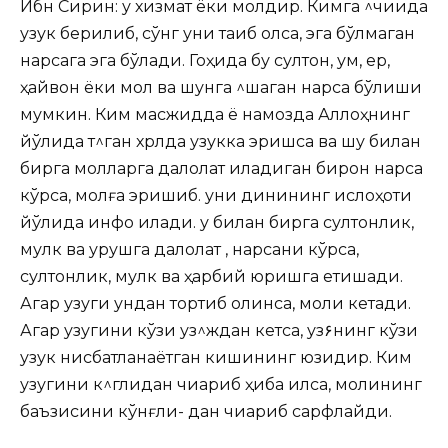
Ибн Сирин: у хизмат ёки молдир. Кимга ^чиида
узук берилиб, сўнг уни тақиб олса, эга бўлмаган
нарсага эга
бўлади. Гоҳида бу султон, қум, ер,
ҳайвон ёки мол ва шунга ^шаган нарса бўлиши
мумкин. Ким масжидда ё намозда Аллоҳнинг
йўлида т^ган хрлда узукка эришса ва шу билан
бирга молларга далолат қиладиган бирон нарса
кўрса, молға эришиб. уни динининг ислоҳоти
йўлида инфоқ қилади. у билан бирга султонлик,
мулк ва урушга далолат , нарсани кўрса,
султонлик, мулк ва ҳарбий юришга етишади.
Агар узуги ундан тортиб олинса, моли кетади.
Агар узугини кўзи уз^ждан кетса, уз۶нинг кўзи
узук нисбатланаётган кишининг юзидир. Ким
узугини к^глидан чиқариб ҳиба қилса, молининг
баъзисини кўнғли- дан чиқариб сарфлайди.