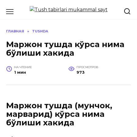
Перейти
к
содержанию
ГЛАВНАЯ
»
TUSHDA
Маржон тушда кўрса нима
бўлиши хакида
НА ЧТЕНИЕ
ПРОСМОТРОВ
1 мин
973
Маржон тушда (мунчок,
марварид) кўрса нима
бўлиши хакида