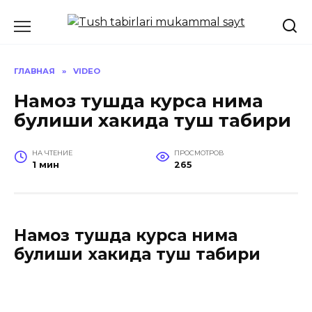
Перейти
к
содержанию
ГЛАВНАЯ
»
VIDEO
Намоз тушда курса нима
булиши хакида туш табири
НА ЧТЕНИЕ
ПРОСМОТРОВ
1 мин
265
Намоз тушда курса нима
булиши хакида туш табири