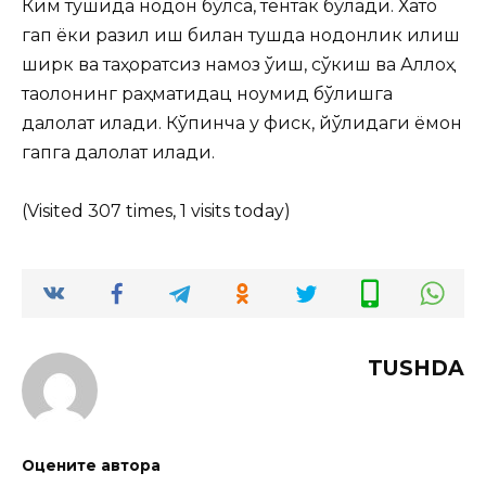
Ким тушида нодон бўлса, тентак бўлади. Хато
гап ёки разил
иш билан тушда нодонлик қилиш
ширк ва таҳоратсиз намоз ўқиш, сўкиш ва Аллоҳ
таолонинг раҳматидац ноумид бўлишга
далолат қилади. Кўпинча у фиск, йўлидаги ёмон
гапга далолат қилади.
(Visited 307 times, 1 visits today)
TUSHDA
Оцените автора