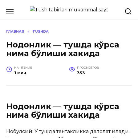
Перейти
к
содержанию
ГЛАВНАЯ
»
TUSHDA
Нодонлик — тушда кўрса
нима бўлиши хакида
НА ЧТЕНИЕ
ПРОСМОТРОВ
1 мин
353
Нодонлик — тушда кўрса
нима бўлиши хакида
Нобулсий: У тушда тентакликка далолат қилади.