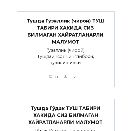
Тушда Гўзаллик (чирой) ТУШ
ТАБИРИ ХАКИДА СИЗ
БИЛМАГАН ХАЙРАТЛАНАРЛИ
МАЛУМОТ
Гўзаллик (чирой)
Тушдаинсоннинглибоси,
тузилишиёки
0
1.1к.
Тушда Гўдак ТУШ ТАБИРИ
ХАКИДА СИЗ БИЛМАГАН
ХАЙРАТЛАНАРЛИ МАЛУМОТ
Гўдак Гўдакғам-ташвишдир.