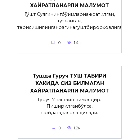
ХАЙРАТЛАНАРЛИ МАЛУМОТ
Гўшт Суягинингбўғимлариажратилган,
тузланган,
терисишилинганозгинагўштбирорҳовлига
0
1.4к.
Тушда Гуруч ТУШ ТАБИРИ
ХАКИДА СИЗ БИЛМАГАН
ХАЙРАТЛАНАРЛИ МАЛУМОТ
Гуруч У ташвишлимолдир.
Пиширилганбўлса,
фойдагадалолатқилади.
0
1.2к.