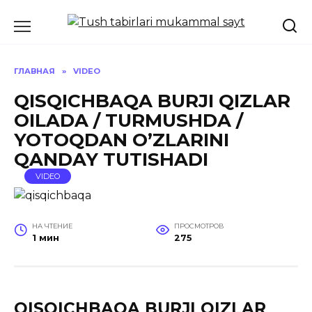
Перейти
к
содержанию
ГЛАВНАЯ
»
VIDEO
QISQICHBAQA BURJI QIZLAR
OILADA / TURMUSHDA /
YOTOQDAN O’ZLARINI
QANDAY TUTISHADI
VIDEO
НА ЧТЕНИЕ
ПРОСМОТРОВ
1 мин
275
QISQICHBAQA BURJI QIZLAR