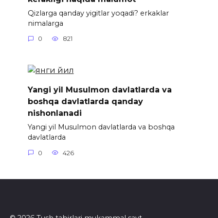
Qizlarga qanday yigitlar yoqadi? erkaklar
nimalarga
0
821
Yangi yil Musulmon davlatlarda va
boshqa davlatlarda qanday
nishonlanadi
Yangi yil Musulmon davlatlarda va boshqa
davlatlarda
0
426
© 2026 Tush tabirlari mukammal sayt