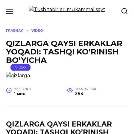
Перейти
к
содержанию
ГЛАВНАЯ
»
VIDEO
QIZLARGA QAYSI ERKAKLAR
YOQADI: TASHQI KO’RINISH
BO’YICHA
VIDEO
НА ЧТЕНИЕ
ПРОСМОТРОВ
1 мин
284
QIZLARGA QAYSI ERKAKLAR
YOQADI: TASHQI KO’RINISH