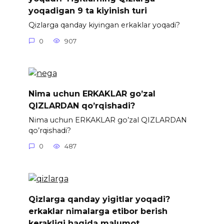
yoqadigan 9 ta kiyinish turi
Qizlarga qanday kiyingan erkaklar yoqadi?
0
907
Nima uchun ERKAKLAR go’zal
QIZLARDAN qo’rqishadi?
Nima uchun ERKAKLAR go’zal QIZLARDAN
qo’rqishadi?
0
487
Qizlarga qanday yigitlar yoqadi?
erkaklar nimalarga etibor berish
kerakligi haqida malumot