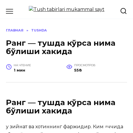
Перейти
к
содержанию
ГЛАВНАЯ
»
TUSHDA
Ранг — тушда кўрса нима
бўлиши хакида
НА ЧТЕНИЕ
ПРОСМОТРОВ
1 мин
558
Ранг — тушда кўрса нима
бўлиши хакида
у зийнат ва хотиннинг фаржидир. Ким ^ччида