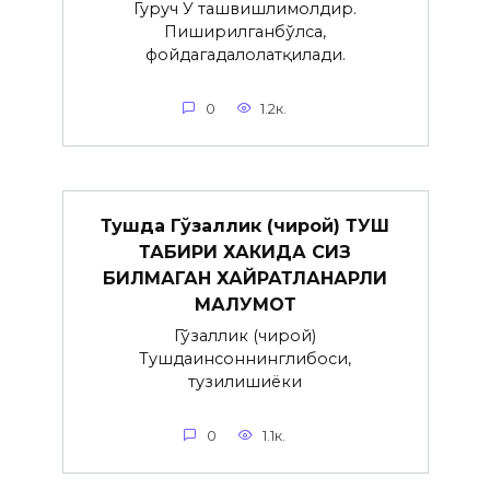
Гуруч У ташвишлимолдир.
Пиширилганбўлса,
фойдагадалолатқилади.
0
1.2к.
Тушда Гўзаллик (чирой) ТУШ
ТАБИРИ ХАКИДА СИЗ
БИЛМАГАН ХАЙРАТЛАНАРЛИ
МАЛУМОТ
Гўзаллик (чирой)
Тушдаинсоннинглибоси,
тузилишиёки
0
1.1к.