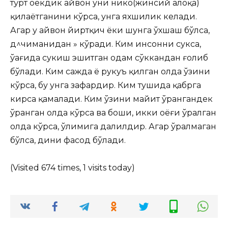
тўрт оёкдик ҳайвон уни никоҳ(жинсий алоқа)
қилаётганини
кўрса, унга яхшилик келади.
Агар у ҳайвон йиртқич ёки шунга ўхшаш бўлса,
д^чиманидан » кўради. Ким инсонни сукса,
ўағида сукиш эшитган одам сўккандан ғолиб
бўлади. Ким сажда ё рукуъ қилган ҳолда ўзини
кўрса, бу унга зафардир. Ким тушида қабрга
кирса қамалади. Ким ўзини майит ўрангандек
ўранган ҳолда кўрса ва боши, икки оёғи ўралган
ҳолда кўрса, ўлимига далилдир. Агар ўралмаган
бўлса, дини фасод бўлади.
(Visited 674 times, 1 visits today)