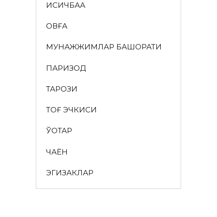
ҚИСҚИЧБАҚА
ҚОВҒА
МУНАЖЖИМЛАР БАШОРАТИ
ПАРИЗОД
ТАРОЗИ
ТОҒ ЭЧКИСИ
ЎҚОТАР
ЧАЁН
ЭГИЗАКЛАР