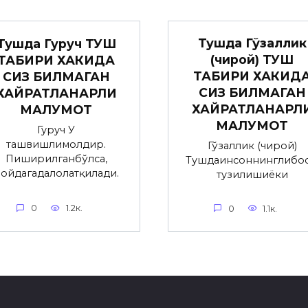
Тушда Гўзаллик
Тушда Гуруч ТУШ
(чирой) ТУШ
ТАБИРИ ХАКИДА
ТАБИРИ ХАКИД
СИЗ БИЛМАГАН
СИЗ БИЛМАГАН
ХАЙРАТЛАНАРЛИ
ХАЙРАТЛАНАРЛ
МАЛУМОТ
МАЛУМОТ
Гуруч У
ташвишлимолдир.
Гўзаллик (чирой)
Пиширилганбўлса,
Тушдаинсоннинглибос
ойдагадалолатқилади.
тузилишиёки
0
1.2к.
0
1.1к.