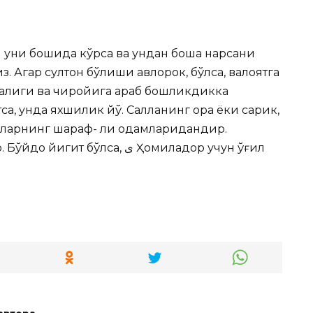
и уни бошида кўрса ва ундан бошқа нарсани
из. Агар султон бўлиши авлорок, бўлса, валоятга
таалиги ва чиройига қараб бошликдикка
а, унда яхшилик йўқ. Салланинг қора ёки сарик,
абларнинг шараф- ли одамларидандир.
бўлса, ى Ҳомиладор учун ўғил