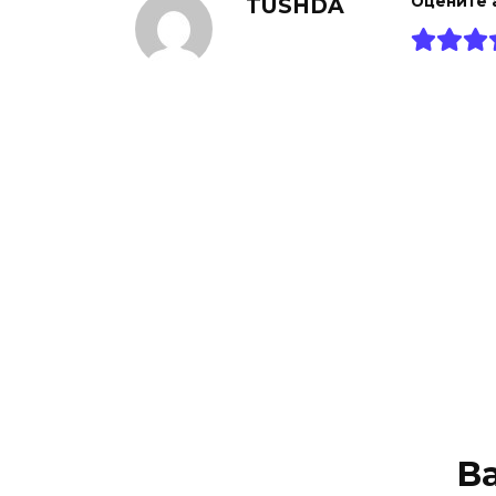
TUSHDA
Оцените 
В