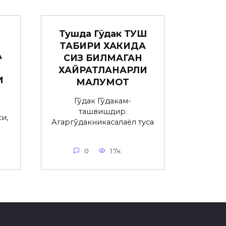
Тушда Гўдак ТУШ
ТАБИРИ ХАКИДА
А
СИЗ БИЛМАГАН
ХАЙРАТЛАНАРЛИ
И
МАЛУМОТ
Гўдак Гўдакғам-
ташвишдир.
и,
Агаргўдакникасалаёл туғса
0
1.7к.