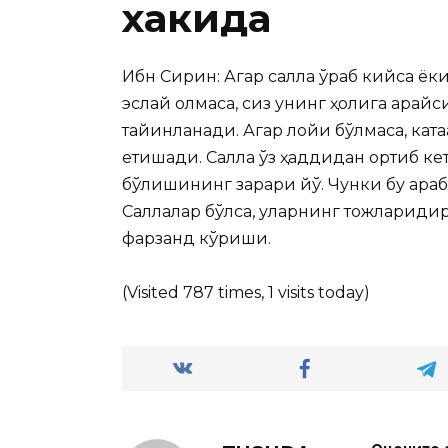
хакида
Ибн Сирин: Агар салла ўраб кийса ёк
эслай олмаса, сиз унинг
ҳолига қарайс
тайинланади. Агар лойиқ бўлмаса, ка
етишади. Салла ўз ҳаддидан ортиб кетс
бўлишининг зарари йўқ. Чунки бу ар
Саллалар бўлса, уларнинг тожларидир. Бўйдоқ йигит 
фарзанд кўриши.
(Visited 787 times, 1 visits today)