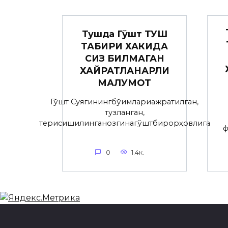
Тушда Гўшт ТУШ
ТАБИРИ ХАКИДА
СИЗ БИЛМАГАН
ХАЙРАТЛАНАРЛИ
МАЛУМОТ
Гўшт Суягинингбўғимлариажратилган,
тузланган,
терисишилинганозгинагўштбирорҳовлига
ф
0
1.4к.