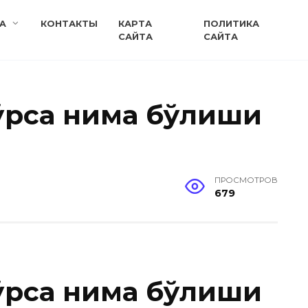
A
КОНТАКТЫ
КАРТА
ПОЛИТИКА
САЙТА
САЙТА
ўрса нима бўлиши
ПРОСМОТРОВ
679
ўрса нима бўлиши