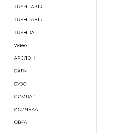
TUSH TABIRI
TUSH TABIRI
TUSHDA
Video
АРСЛОН
БАЛИҚ
БУЗОҚ
ИСМЛАР
ҚИСҚИЧБАҚА
ҚОВҒА