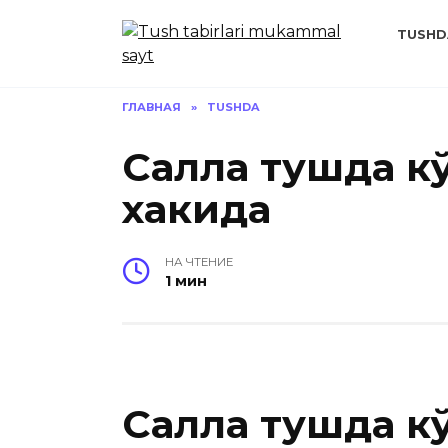
Перейти
к
TUSHD
содержанию
ГЛАВНАЯ
»
TUSHDA
Салла тушда к
хакида
НА ЧТЕНИЕ
1 мин
Салла тушда к