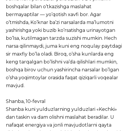
boshqalar bilan o’tkazishga maslahat
bermayaptilar — yo’qotish xavfi bor. Agar
o’tmishda, Ko’knar ba’zi narsalarda ma’lumotni
yashirishga yoki buzib ko’rsatishga urinayotgan
bo’lsa, kutilmagan tarzda suzishi mumkin. Hech
narsa qilinmaydi, juma kuni eng noqulay paytdagi
sir maxfiy bo’la oladi. Biroq, o’sha kunlarda eng
keng tarqalgan bo’lishni va’da qilishlari mumkin,
boshqa birov uchun yashirincha narsalar bo’lgan
o’sha yoqimtoylar orasida faqat qiziqarli voqealar
mavjud.
Shanba, 10-fevral
Shanba kuni yulduzlarning yulduzlari «Kechki»
dan taskin va dam olishni maslahat beradilar. U
nafaqat energiya va jonli mavjudotlarni qayta