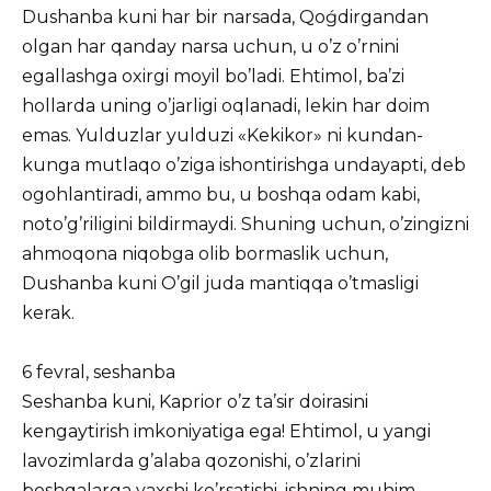
Dushanba kuni har bir narsada, Qoǵdirgandan
olgan har qanday narsa uchun, u o’z o’rnini
egallashga oxirgi moyil bo’ladi. Ehtimol, ba’zi
hollarda uning o’jarligi oqlanadi, lekin har doim
emas. Yulduzlar yulduzi «Kekikor» ni kundan-
kunga mutlaqo o’ziga ishontirishga undayapti, deb
ogohlantiradi, ammo bu, u boshqa odam kabi,
noto’g’riligini bildirmaydi. Shuning uchun, o’zingizni
ahmoqona niqobga olib bormaslik uchun,
Dushanba kuni O’gil juda mantiqqa o’tmasligi
kerak.
6 fevral, seshanba
Seshanba kuni, Kaprior o’z ta’sir doirasini
kengaytirish imkoniyatiga ega! Ehtimol, u yangi
lavozimlarda g’alaba qozonishi, o’zlarini
boshqalarga yaxshi ko’rsatishi, ishning muhim