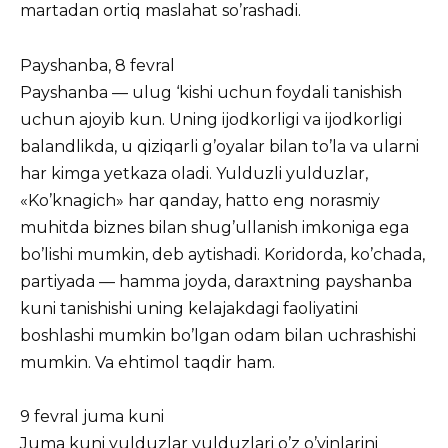
martadan ortiq maslahat so’rashadi.
Payshanba, 8 fevral
Payshanba — ulug ‘kishi uchun foydali tanishish
uchun ajoyib kun. Uning ijodkorligi va ijodkorligi
balandlikda, u qiziqarli g’oyalar bilan to’la va ularni
har kimga yetkaza oladi. Yulduzli yulduzlar,
«Ko’knagich» har qanday, hatto eng norasmiy
muhitda biznes bilan shug’ullanish imkoniga ega
bo’lishi mumkin, deb aytishadi. Koridorda, ko’chada,
partiyada — hamma joyda, daraxtning payshanba
kuni tanishishi uning kelajakdagi faoliyatini
boshlashi mumkin bo’lgan odam bilan uchrashishi
mumkin. Va ehtimol taqdir ham.
9 fevral juma kuni
Juma kuni yulduzlar yulduzlari o’z o’yinlarini