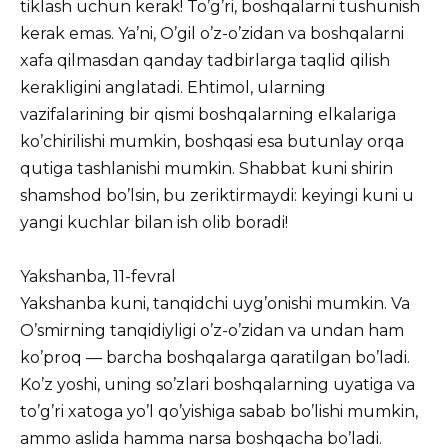
tiklash uchun kerak! To’g’ri, boshqalarni tushunish
kerak emas. Ya’ni, O’gil o’z-o’zidan va boshqalarni
xafa qilmasdan qanday tadbirlarga taqlid qilish
kerakligini anglatadi. Ehtimol, ularning
vazifalarining bir qismi boshqalarning elkalariga
ko’chirilishi mumkin, boshqasi esa butunlay orqa
qutiga tashlanishi mumkin. Shabbat kuni shirin
shamshod bo’lsin, bu zeriktirmaydi: keyingi kuni u
yangi kuchlar bilan ish olib boradi!
Yakshanba, 11-fevral
Yakshanba kuni, tanqidchi uyg’onishi mumkin. Va
O’smirning tanqidiyligi o’z-o’zidan va undan ham
ko’proq — barcha boshqalarga qaratilgan bo’ladi.
Ko’z yoshi, uning so’zlari boshqalarning uyatiga va
to’g’ri xatoga yo’l qo’yishiga sabab bo’lishi mumkin,
ammo aslida hamma narsa boshqacha bo’ladi.