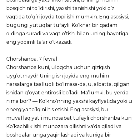
bosqichini to’ldirishi, yaxshi tanishishi yoki o’z
vaqtida to’g’ri joyda topilishi mumkin. Eng asosiysi,
bugungi yutuqlar tufayli, Ko’knar bir qadam
oldinga suradi va vaqt o’tishi bilan uning hayotiga
eng yoqimli ta’sir o’tkazadi.
Chorshanba, 7 fevral
Chorshanba kuni, uloqcha uchun qiziqish
uyg’otmaydi! Uning ish joyida eng muhim
narsalarga taalluqli bo’lmasa-da, u, albatta, qilgan
ishidan g’oyat ehtirosli bo’ladi. Ma’lumki, bu yerda
nima bor? — Ko’kno’nning yaxshi kayfiyatida yoki u
energiya to’lqini his etishi. Eng asosiysi, bu
muvaffaqiyatli munosabat tufayli chorshanba kuni
Ko’kachilik ishi munozara qilishni va’da qiladi va
boshqalar unga yaqinlashadi va kuniga bir