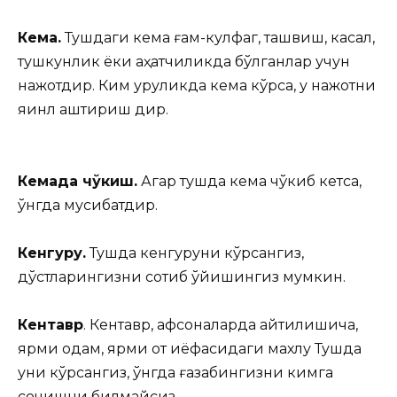
Кема.
Тушдаги кема ғам-кулфаг, ташвиш, касал,
тушкунлик ёки қаҳатчиликда бўлганлар учун
нажотдир. Ким қуруқликда кема кўрса, у нажотни
яқинл аштириш дир.
Кемада чўкиш.
Агар тушда кема чўкиб кетса,
ўнгда мусибатдир.
Кенгуру.
Тушда кенгуруни кўрсангиз,
дўстларингизни сотиб қўйишингиз мумкин.
Кентавр
. Кентавр, афсоналарда айтилишича,
ярми одам, ярми от қиёфасидаги махлуқ Тушда
уни кўрсангиз, ўнгда ғазабингизни кимга
сочишни билмайсиз.