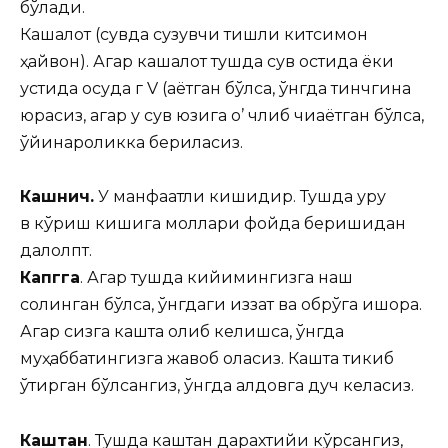
бўлади.
Кашалот (сувда сузувчи тишли китсимон
ҳайвон). Агар кашалот тушда сув остида ёки
устида осуда г V (аётган бўлса, ўнгда тинчгина
юрасиз, агар у сув юзига о’ члиб чиқаётган бўлса,
ўйинқароқликка бериласиз.
Кашнич.
У манфаатли кишидир. Тушда қуруқ
в кўриш кишига моллари фойда беришидан
далолпт.
Капгга
. Агар тушда кийимингизга нақш
солинган бўлса, ўнгдаги иззат ва обрўга ишора.
Агар сизга кашта олиб келишса, ўнгда
муҳаббатингизга жавоб оласиз. Кашта тикиб
ўтирган бўлсангиз, ўнгда алдовга дуч келасиз.
Каштан
. Тушда каштан дарахтийи кўрсангиз,