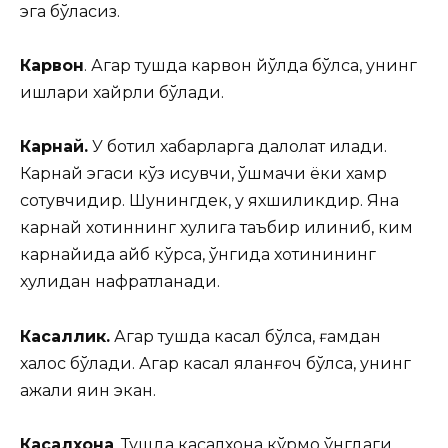
эга бўласиз.
Карвон
. Агар тушда карвон йўлда бўлса, унинг
ишлари хайрли бўлади.
Карнай.
У ботил хабарларга далолат қилади.
Карнай эгаси кўз қисувчи, қўшмачи ёки хамр
сотувчидир. Шунингдек, у яхшиликдир. Яна
карнай хотиннинг хулқига таъбир қилиниб, ким
карнайида айб кўрса, ўнгида хотинининг
хулқидан нафратланади.
Касаллик.
Агар тушда касал бўлса, ғамдан
халос бўлади. Агар касал яланғоч бўлса, унинг
ажали яқин экан.
Касалхона
. Тушда касалхона кўрмоқ ўнгдаги