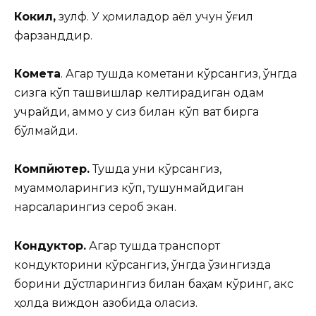
Кокил,
зулф. У ҳомиладор аёл учун ўғил
фарзанддир.
Комета
. Агар тушда кометани кўрсангиз, ўнгда
сизга кўп ташвишлар келтирадиган одам
учрайди, аммо у сиз билан кўп вақт бирга
бўлмайди.
Компйютер.
Тушда уни кўрсангиз,
муаммоларингиз кўп, тушунмайдиган
нарсаларингиз сероб экан.
Кондуктор.
Агар тушда транспорт
кондукторини кўрсангиз, ўнгда ўзингизда
борини дўстларингиз билан баҳам кўринг, акс
ҳолда виждон азобида қоласиз.