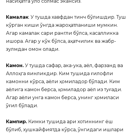
насиҳатга қулоқ солмас экансиз.
Камалак
. У тушда хавфдан тинч бўлишдир. Туш
кўрган киши ўнгда жароҳатланиши мумкин.
Агар камалак сариқ рангли бўлса, касалликка
ишора. Агар у кўк бўлса, қаҳатчилик ва жабр-
зулмдан омон қолади.
Камон.
У тушда сафар, ака-ука, аёл, фарзанд ва
Аллоҳга яқинликдир. Ким тушида ғилофли
камонни кўрса, аёли ҳомиладор бўлади. Ким
аёлига камон берса, ҳомиладор аёл қиз туғади.
Агар аёли унга камон берса, унинг ҳомиласи
ўғил бўлади.
Кампир.
Кимки тушида қари хотиннинг ёш
бўлиб, хушкайфиятда кўрса, ўнгидаги ишлари