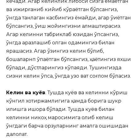
кечади. Агар келинлик либоси сизга ёқмаётган
ва ижирғаниб кийиб кўраётган бўлсангиз,
ўнгда танлаган касбингиз ёқмайди, агар ўқиётган
бўлсангиз, ўқиш жойингизни алмаштирасиз.
Агар келинни табриклаб юзидан ўпсангиз,
ўнгда аразлашиб қолган одамингиз билан
ярашасиз. Агар ўзингиз келин бўлиб,
бошқаларнп ўпаётган бўлсангиз, ҳаётингиз яхши
бўлади, дўстларингиз кўпаяди. Тушингизда
сизни келин ўпса, ўнгда узоқ вақт соғлом бўласиз.
Келин ва куёв
. Тушда куёв ва келинни кўриш
кўнгил хотиржамлигига ҳамда борига шукр
қилишга ишора бўлади. Тушда куёв билан
келинни никоҳ маросимига олиб келиш
ўнгдаги барча орзуларнинг амалга ошишидан
далолат.