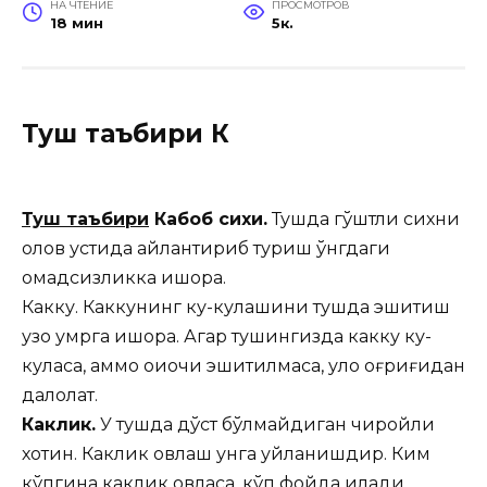
НА ЧТЕНИЕ
ПРОСМОТРОВ
18 мин
5к.
Туш таъбири К
Туш таъбири
Кабоб сихи.
Тушда гўштли сихни
олов устида айлантириб туриш ўнгдаги
омадсизликка ишора.
Какку. Каккунинг ку-кулашини тушда эшитиш
узоқ умрга ишора. Агар тушингизда какку ку-
куласа, аммо оиочи эшитилмаса, қулоқ оғриғидан
далолат.
Каклик.
У тушда дўст бўлмайдиган чиройли
хотин. Каклик овлаш унга уйланишдир. Ким
кўпгина каклик овласа, кўп фойда қилади.