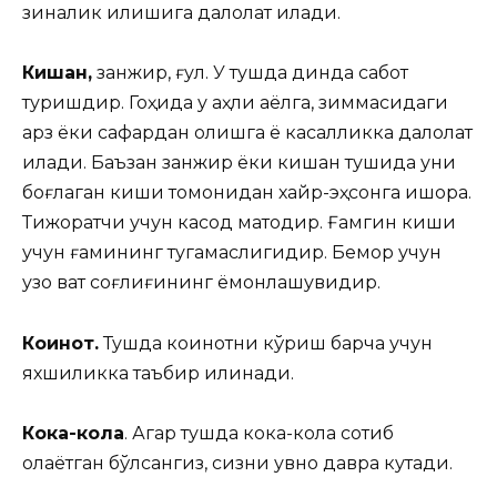
зиқналик қилишига далолат қилади.
Кишан,
занжир, ғул. У тушда динда сабот
туришдир. Гоҳида у аҳли аёлга, зиммасидаги
қарз ёки сафардан қолишга ё касалликка далолат
қилади. Баъзан занжир ёки кишан тушида уни
боғлаган киши томонидан хайр-эҳсонга ишора.
Тижоратчи учун касод матодир. Ғамгин киши
учун ғамининг тугамаслигидир. Бемор учун
узоқ вақт соғлиғининг ёмонлашувидир.
Коинот.
Тушда коинотни кўриш барча учун
яхшиликка таъбир қилинади.
Кока-кола
. Агар тушда кока-кола сотиб
олаётган бўлсангиз, сизни қувноқ давра кутади.