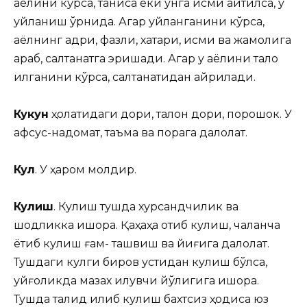
аёлини кўрса, таниса ёки унга исми айтилса, у
уйланиш ўрнида. Агар уйланганини кўрса,
аёлнинг қадри, фазли, хатари, исми ва жамолига
қараб, салтанатга эришади. Агар у аёлини талоқ
қилганини кўрса, салтанатидан айрилади.
Кукун
ҳолатидаги дори, талқон дори, порошок. У
афсус-надомат, таъма ва порага далолат.
Кул
. У ҳаром молдир.
Кулиш
. Кулиш тушда хурсандчилик ва
шодликка ишора. Қаҳқаҳа отиб кулиш, чалқанча
ётиб кулиш ғам- ташвиш ва йиғига далолат.
Тушдаги кулги биров устидан кулиш бўлса,
уйғоқликда мазах қилувчи йўқлигига ишора.
Тушда тақлид қилиб кулиш бахтсиз ҳодиса юз