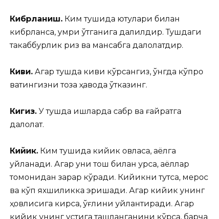
Кибрланиш.
Ким тушида ютуқлари билан
кибрланса, умри ўтганига далилдир. Тушдаги
такаббурлик ризқ ва мансабга далолатдир.
Киви.
Агар тушда киви кўрсангиз, ўнгда кўпроқ
вақтингизни тоза ҳавода ўтказинг.
Кигиз.
У тушда ишларда сабр ва ғайратга
далолат.
Кийик.
Ким тушида кийик овласа, аёлга
уйланади. Агар уни тош билан урса, аёллар
томонидан зарар кўради. Кийикни тутса, мерос
ва кўп яхшиликка эришади. Агар кийик унинг
ҳовлисига кирса, ўғлини уйлантиради. Агар
кийик унинг устига ташланганини кўрса, барча