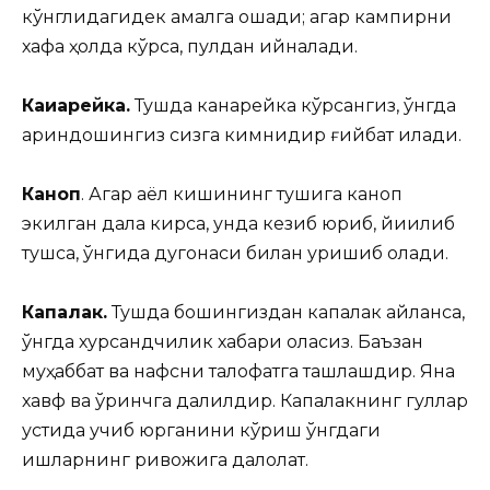
кўнглидагидек амалга ошади; агар кампирни
хафа ҳолда кўрса, пулдан қийналади.
Каиарейка.
Тушда канарейка кўрсангиз, ўнгда
қариндошингиз сизга кимнидир ғийбат қилади.
Каноп
. Агар аёл кишининг тушига каноп
экилган дала кирса, унда кезиб юриб, йиқилиб
тушса, ўнгида дугонаси билан уришиб қолади.
Капалак.
Тушда бошингиздан капалак айланса,
ўнгда хурсандчилик хабари оласиз. Баъзан
муҳаббат ва нафсни талофатга ташлашдир. Яна
хавф ва қўрқинчга далилдир. Капалакнинг гуллар
устида учиб юрганини кўриш ўнгдаги
ишларнинг ривожига далолат.