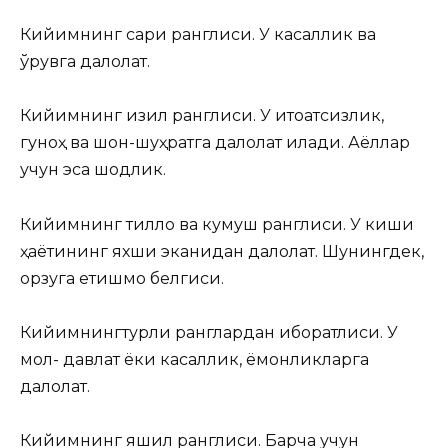
Кийимнинг сариқ ранглиси. У касаллик ва
қўрқувга далолат.
Кийимнинг қизил ранглиси. У итоатсизлик,
гуноҳ ва шон-шуҳратга далолат қилади. Аёллар
учун эса шодлик.
Кийимнинг тилло ва кумуш ранглиси. У киши
ҳаётининг яхши эканидан далолат. Шунингдек,
орзуга етишмоқ белгиси.
Кийимнингтурли ранглардан иборатлиси. У
мол- давлат ёки касаллик, ёмонликларга
далолат.
Кийимнинг яшил ранглиси. Барча учун