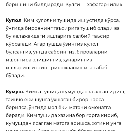
беришини билдиради. Кулги — хафагарчилик.
Кулол
. Ким кулолни тушида иш устида кўрса,
ўнгида бировнинг таъсирига тушиб қолади ва
бу келажакдаги ишларига салбий таъсир
кўрсатади. Агар тушда ўзингиз кулол
бўлсангиз, ўнгда сабрингиз, бировларни
ишонтира олишингиз, ҳунарингиз
ишларингизнинг ривожланишига сабаб
бўлади.
Кумуш.
Кимга тушида кумушдан ясалган идиш,
тақинчоқ ёки шунга ўхшаган бирор нарса
берилса, ўнгида мол ёки матони омонатга
беради. Ким тушида хазина бор ғорга кириб,
кумушдан ясалган матога эришса, хотини унга