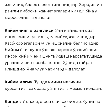
яхшилик, Аллоҳ таолога яқинликдир. Зеро, яшил
рангли либосни жаннат эгалари кияди. Яна у
мерос олишга далолат.
Кийимнинг оқ ранглиси
. Уни кийишни одат
қилган киши тушида ҳам кийса, яхшиликдир.
Касб-кор эгалари учун ишсизлик белгисидир.
Кийим ёки шунга ўхшаш нарсага ўралиб олиш.
Инсон кийим ёки шунга ўхшаш нарсага тушида
ўралиши ризқ-насиба топиш йўлида ғайрат
қилишдир. Яна улуғ мақомга ҳам далолат.
Кийим илгич.
Тушда кийим илгични
кўрсангиз, тез орада уйингизга меҳмон келади.
Киндик
. У онаси, отаси ёки касбидир. Кўпинча