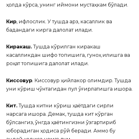
ҳолда кўрса, унинг иймони мустаҳкам бўлади.
Кир
, ифлослик. У тушда қарз, касаллик ва
бадандаги кирга далолат қилади.
Киракаш.
Тушда кўрилган киракаш
касалликдан шифо топишига, гуноҳ қилишга ва
роҳат топишига далолат қилади.
Киссовур
. Киссовур ҳийлакор олимдир. Тушда
уни кўриш чўнтагидан пул ўғирлатишга ишора.
Кит.
Тушда китни кўриш ҳаётдаги сирли
нарсага ишора. Демак, тушда кит кўрган
бўлсангиз, ўнгда ҳаётингизни ўзгартириб
юборадиган ҳодиса рўй беради. Аммо бу