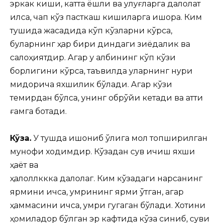
эркак киши, катта ёшли ва улуғларга далолат
қилса, чап кўз пасткаш кишиларга ишора. Ким
тушида жасадида кўп кўзларни кўрса,
буларнинг ҳар бири диндаги зиёдалик ва
салоҳиятдир. Агар у қалбининг кўп кўзи
борлигини кўрса, таъвилда уларнинг нури
миқдорича яхшилик бўлади. Агар кўзи
темирдан бўлса, унинг обрўйи кетади ва қаттиқ
ғамга ботади.
Кўза.
У тушда ишониб қўлига мол топширилган
мунофиқ ходимдир. Кўзадан сув ичиш яхши
ҳаёт ва
ҳалоллккка далолаг. Ким кўзадаги нарсанинг
ярмини ичса, умрининг ярми ўтган, агар
ҳаммасини ичса, умри гугаган бўлади. Хотини
ҳомиладор бўлган эр кафтида кўза синиб, суви