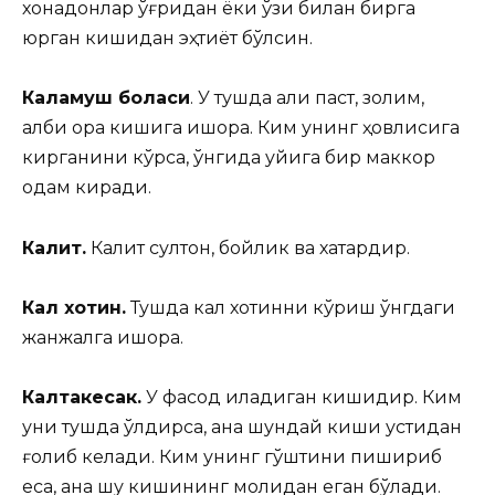
хонадонлар ўғридан ёки ўзи билан бирга
юрган кишидан эҳтиёт бўлсин.
Каламуш боласи
. У тушда ақли паст, золим,
қалби қора кишига ишора. Ким унинг ҳовлисига
кирганини кўрса, ўнгида уйига бир маккор
одам киради.
Калит.
Калит султон, бойлик ва хатардир.
Кал хотин.
Тушда кал хотинни кўриш ўнгдаги
жанжалга ишора.
Калтакесак.
У фасод қиладиган кишидир. Ким
уни тушда ўлдирса, ана шундай киши устидан
ғолиб келади. Ким унинг гўштини пишириб
еса, ана шу кишининг молидан еган бўлади.