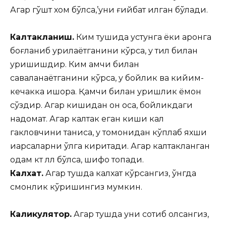
Агар гўшт хом бўлса,’уни ғийбат қилган бўлади.
Калтакланиш.
Ким тушида устунга ёки арқонга
боғланиб урилаётганини кўрса, у тил билан
уришишдир. Ким қамчи билан
саваланаётганини кўрса, у бойлик ва кийим-
кечакка ишора. Қамчи билан уришлик ёмон
сўздир. Агар кишидан қон оқса, бойликдаги
надомат. Агар калтак еган киши кал
гакловчини таниса, у томонидан кўплаб яхши
иарсаларни қўлга киритади. Агар калтакланган
одам кт лл бўлса, шифо топади.
Калхат.
Агар тушда калхат кўрсангиз, ўнгда
смонлик кўришингиз мумкин.
Каликулятор.
Агар тушда уни сотиб олсангиз,