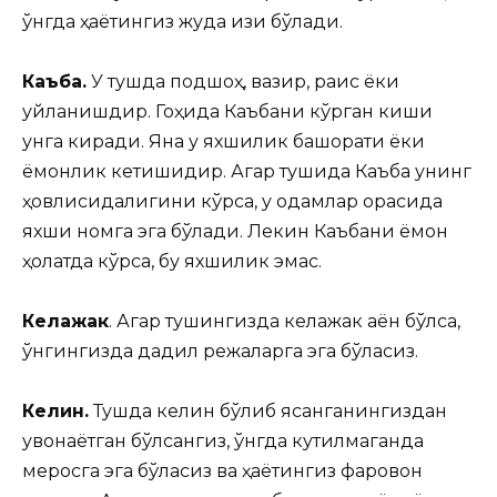
ўнгда ҳаётингиз жуда қизиқ бўлади.
Каъба.
У тушда подшоҳ, вазир, раис ёки
уйланишдир. Гоҳида Каъбани кўрган киши
унга киради. Яна у яхшилик башорати ёки
ёмонлик кетишидир. Агар тушида Каъба унинг
ҳовлисидалигини кўрса, у одамлар орасида
яхши номга эга бўлади. Лекин Каъбани ёмон
ҳолатда кўрса, бу яхшилик эмас.
Келажак
. Агар тушингизда келажак аён бўлса,
ўнгингизда дадил режаларга эга бўласиз.
Келин.
Тушда келин бўлиб ясанганингиздан
қувонаётган бўлсангиз, ўнгда кутилмаганда
меросга эга бўласиз ва ҳаётингиз фаровон