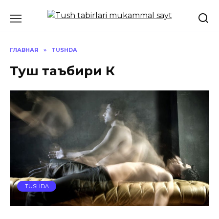
Перейти
к
содержанию
ГЛАВНАЯ
»
TUSHDA
Туш таъбири К
TUSHDA