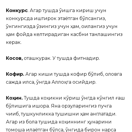
Конкурс
. Агар тушда ўқишга кириш учун
конкурсда иштирок этаётган бўлсангиз,
ўнгингизда ўзингиз учун ҳам, оилангиз учун
ҳам фойда келтирадиган касбни танлашингиз
керак.
Косов,
оташкурак. У тушда фитнадир.
Кофир.
Агар киши тушда кофир бўлиб, оловга
сажда қилса, ўнгда Аллоҳга осийдир.
Коҳин.
Тушда коҳикни кўриш ўнгда кўнгил ғаш
бўлишига ишора. Яна орзуларингиз пучга
чиқиб, тушкунликка тушишни ҳам англатади.
Агар қиз бола тушида коҳиннинг ҳунарини
томоша қилаётган бўлса, ўнгида бирон нарса