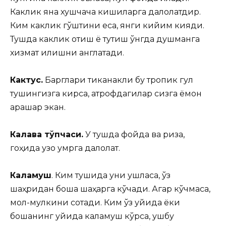
Каклик яна хушчақчақ кишиларга далолатдир.
Ким каклик гўштини еса, янги кийим кияди.
Тушда каклик отиш ё тутиш ўнгда душманга
хизмат қилишни англатади.
Кактус.
Барглари тиканакли бу тропик гул
тушингизга кирса, атрофдагилар сизга ёмон
қарашар экан.
Калава тўпчаси.
У тушда фойда ва ризққа,
гоҳида узоқ умрга далолат.
Каламуш
. Ким тушида уни ушласа, ўз
шаҳридан бошқа шаҳарга кўчади. Агар кўчмаса,
мол-мулкини сотади. Ким ўз уйида ёки
бошқанинг уйида каламуш кўрса, ушбу