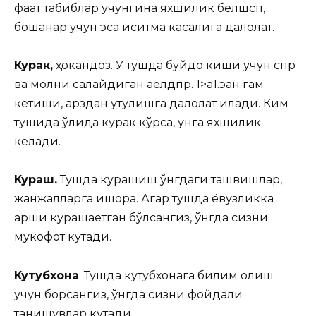
фақат табиблар учунгина яхшилик белшсп,
бошқанар учун эса иситма касалига далолат.
Курак,
ҳокандоз. У тушда буйдоқ киши учун спр
ва молни сақлайдиган аёлдпр. 1>а1.эан гам
кетиши, қарздан қутулишга далолат қилади. Ким
тушида қўлида курак кўрса, унга яхшилик
келади.
Кураш.
Тушда курашиш ўнгдаги ташвишлар,
жанжалларга ишора. Агар тушда ёвузликка
қарши курашаётган бўлсангиз, ўнгда сизни
мукофот кутади.
Кутубхона
. Тушда кутубхонага билим олиш
учун борсангиз, ўнгда сизни фойдали
танишувлар кутади.