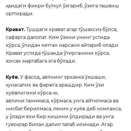
ҳақидаги фикри буткул ўзгариб, ўзига ташвиш
орттиради.
Крават.
Тушдаги крават агар тўшаксиз бўлса,
сафарга далолат. Ким ўзини унинг устида
кўрса, қўлидан кетган нарсани қайтариб олади.
Крават устида тўшакда ўтирганини кўрса,
юксак мартабага эга бўлади.
Куёв.
У фасод, аёлнинг эркакка ўхшаши,
хунасалик ва фаржга қарашдир. Ким ўзи
куёвлигини кўрса-ю,
аёлини танимаса, кўрмаса, унга айтилмаса ва
нисбат берилмаса, лекин у куёв деб номланса,
у ўлади ёки бир кишини ўлдиради ва унга
гувоҳлар билан далил талаб қилинади. Агар