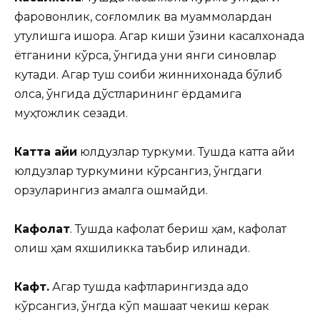
фаровонлик, соғломлик ва муаммолардан
қутулишга ишора. Агар киши ўзини касалхонада
ётганини кўрса, ўнгида уни янги синовлар
кутади. Агар туш соқиби жиннихонада бўлиб
қолса, ўнгида дўстларининг ёрдамига
муҳтожлик сезади.
Катта айиқ
юлдузлар туркуми. Тушда катта айиқ
юлдузлар туркумини кўрсангиз, ўнгдаги
орзуларингиз амалга ошмайди.
Кафолат
. Тушда кафолат бериш ҳам, кафолат
олиш ҳам яхшиликка таъбир қилинади.
Кафт.
Агар тушда кафтларингизда қадоқ
кўрсангиз, ўнгда кўп машаққат чекиш керак