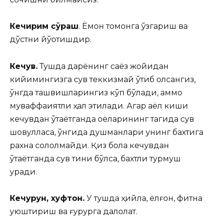
Кечирим сўраш
. Ёмон томонга ўзгариш ва
дўстни йўқотишдир.
Кечув.
Тушда дарёнинг саёз жойидан
кийимингизга сув теккизмай ўтиб олсангиз,
ўнгда ташвишларингиз кўп бўлади, аммо
муваффақиятли ҳал этилади. Агар аёл киши
кечувдан ўтаётганда оёқларининг тагида сув
шовулласа, ўнгида душманлари унинг бахтига
рахна сололмайди. Қиз бола кечувдан
ўтаётганда сув тиниқ бўлса, бахтли турмуш
қуради.
Кечқурун, хуфтон.
У тушда ҳийла, ёлғон, фитна
уюштириш ва ғурурга далолат.