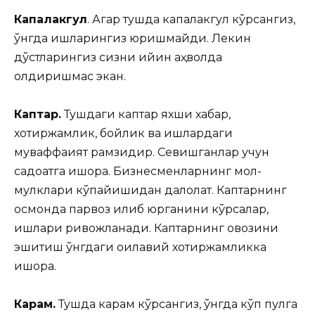
Капалакгул
. Агар тушда капалакгул кўрсангиз,
ўнгда ишларингиз юришмайди. Лекин
дўстларингиз сизни қийин аҳволда
қолдиришмас экан.
Каптар.
Тушдаги каптар яхши хабар,
хотиржамлик, бойлик ва ишлардаги
муваффақият рамзидир. Севишганлар учун
садоқатга ишора. Бизнесменларнинг мол-
мулклари кўпайишидан далолат. Каптарнинг
осмонда парвоз қилиб юрганини кўрсалар,
ишлари ривожланади. Каптарнинг овозини
эшитиш ўнгдаги оилавий хотиржамликка
ишора.
Карам.
Тушда карам кўрсангиз, ўнгда кўп пулга