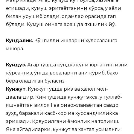
макр қилади. Агар кумуш кўп бўлса, хазинага
етишади, кумуш эритаётганини кўрса, у аёли
билан урушиб қолади, одамлар орасида гап
бўлади. Кумуш ойнага қарашда яхшилик йўқ.
Кундалик.
Кўнгилли ишларни хулосалашга
ишора.
Кундуз.
Агар тушда кундуз куни юрганингизни
кўрсангиз, ўнгда воқеаларни аниқ кўриб, баҳо
бера оладиган бўласиз.
Кунжут.
Кунжут тушда ризқ ва ҳалол мол-
давлатдир. Ким тушида кунжут экса, у гуллаб-
яшнаётган вилоя I ва ривожланаётган савдо,
зуҳд, баракали касб-кор иа хурсандчиликка
эришади. Қовурилгани ёмонлик на толиқиш.
Яна айтадиларки, кунжут ва хантал усимлнги