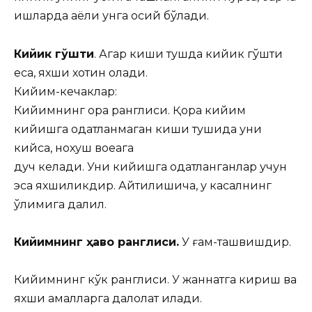
ишларда аёли унга осий бўлади.
Кийик гўшти
. Агар киши тушда кийик гўшти
еса, яхши хотин олади.
Кийим-кечаклар:
Кийимнинг қора ранглиси. Қора кийим
кийишга одатланмаган киши тушида уни
кийса, нохуш воқеага
дуч келади. Уни кийишга одатланганлар учун
эса яхшиликдир. Айтилишича, у касалнинг
ўлимига далил.
Кийимнинг ҳаво ранглиси.
У ғам-ташвишдир.
Кийимнинг кўк ранглиси. У жаннатга кириш ва
яхши амалларга далолат қилади.