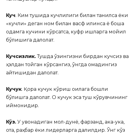
Куч
. Ким тушида кучлилиги билан танилса ёки
«кучли» деган ном билан васф қилинса ё бошқа
одамга кучини кўрсатса, куфр ишларга мойил
бўлишига далолат.
Кучсизлик.
Тушда ўзингизни бирдан кучсиз ва
ҳэлдан тойган кўрсангиз, ўнгда омадингиз
қайтишидан далолат.
Кучук
. Қора кучук кўриш оилага бошлиқ
бўлишга далолат. Оқ кучук эса туш кўрувчининг
иймонидир.
Кўз.
У қувонадиган мол-дунё, фарзанд, ака-ука,
ота, раҳбар ёки лидерларга далилдир. Ўнг кўз