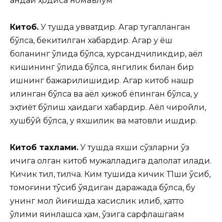
қандай ҳодиса номаълум
Китоб.
У тушда қувватдир. Агар тугалланган
бўлса, бекитилган хабардир. Агар у ёш
боланинг қўлида бўлса, хурсандчиликдир, аёл
кишининг қўлида бўлса, янгилик билан бир
ишнинг бажарилишидир. Агар китоб нашр
қилинган бўлса ва аёл ҳижоб ёпинган бўлса, у
эҳтиёт бўлиш ҳақидаги хабардир. Аёл чиройли,
хушбўй бўлса, у яхшилик ва мақтовли ишдир.
Китоб тахлами.
У тушда яхши сўзларни ўз
ичига олган китоб мужалладига далолат қилади.
Кичик тил, тилча. Ким тушида кичик Т1ши ўсиб,
томоғини тўсиб қўядиган даражада бўлса, бу
унинг мол йиғишда хасислик қилиб, ҳатто
ўлими яқинлашса ҳам, ўзига сарфлашгаям