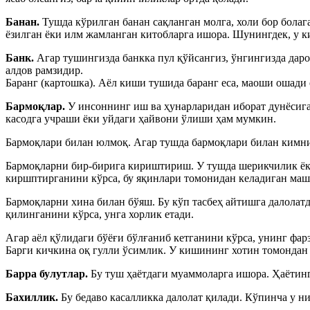
Банан.
Тушда кўрилган банан сақланган молга, холи бор болаг
ёзилган ёки илм жамланган китобларга ишора. Шунингдек, у к
Банк.
Агар тушингизда банкка пул қўйсангиз, ўнгингизда даро
алдов рамзидир.
Баранг (картошка). Аёл киши тушида баранг еса, маоши ошади 
Бармоқлар.
У инсоннинг иш ва ҳунарларидан иборат дунёсига
касодга учраши ёки уйдаги ҳайвони ўлиши ҳам мумкин.
Бармоқлари билан юлмоқ. Агар тушда бармоқлари билан кимнид
Бармоқларни бир-бирига кириштириш. У тушда шерикчилик ёк
киршптирганини кўрса, бу яқинлари томонидан келадиган маш
Бармоқларни хина билан бўяш. Бу кўп тасбеҳ айтишга далола
қилинганини кўрса, унга хорлик етади.
Агар аёл қўлидаги бўёғи бўлғаниб кетганини кўрса, унинг фар
Барги кичкина оқ гулли ўсимлик. У кишининг хотин томондан 
Барра булутлар.
Бу туш ҳаётдаги муаммоларга ишора. Ҳаётинг
Бахиллик.
Бу бедаво касалликка далолат қилади. Кўпинча у н