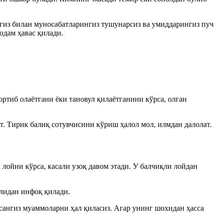
нгиз билан муносабатларингиз тушунарсиз ва умиддарингиз пуч
одам ҳавас қилади.
ортиб олаётгани ёки тановул қилаётганини кўрса, олган
ат. Тирик балиқ сотувчисини кўриш ҳалол мол, илмдан далолат.
лойни кўрса, касали узоқ давом этади. У балчиқли лойдан
улидан инфоқ қилади.
сангиз муаммоларни ҳал қиласиз. Агар унинг шохидан ҳасса