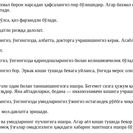
хмал бирон нарсадан ҳафсалангиз пир бўлишидир. Агар бахмал 
тади.
ўлса, қиз фарзандли бўлади.
тли ризққа далолат.
сангиз, ўнгингизда, албатта, докторга учрашишингиз керак. Аса
т.
нгиз, ўнгингизда қариндошларингиз билан келишмовчилик бўлад
ингиз бор. Эркак киши тушида бевага уйланса, ўнгида мерос ол
зли одам билан танишишингизга ишора. Бегемот сизга ҳужум қи
 ризқдир. Яна айтадиларки, бедана — иккиюзламачи кишига учр
ангиз, ўнгингизда умидларингиз ўзингиз истагандек рўёбга чиқ
, мол-давлатга эришади.
ва умидларнинг пучлигига ишора. Агар аёл киши тушида бекор
рмоқ ўзгалар омадсизлиги ҳақидаги хабарни эшитишга ишора бў