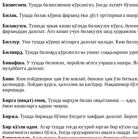
Бизнесмен.
Тушда бизнесменни кўрсангиз, ўнгда эҳтиёт бўлин
Билак.
Тушда билак кўриш фарзанд ёки дўст орттиришга ишор
Билакузук.
Тушида эркак киши қўлида билакузук кўрса, бунин
фарзандцан далолат. Аёл киши учун билакузук шод-хуррамлик 
Биллур
. Уни тушда кўриш аёлларга далолат қилади. Ким биллу
Билиярд.
Тушда билиярд кўрсангиз ва унинг соққаларини ури
Бинафша.
У тушда билимли, чиройли аёлга учрашга ишора. Яна
муҳаббатга далолат.
Бино
. Ким пойдеворни ҳам ўзи ковлаб, бинони ҳам ўзи битказс
қилишдир. Лойдан қурса, ҳалоллик ва касбдир. Нақшинкор бўлс
киришади.
Бирга (овқат) емоқ
. Тушда марҳум билан овқатланиш — қарз,
ёмон кишиларга қарши чиқиш.
Биржа.
Тушда биржада бўлиш ўнгдаги хавфдан далолат. Бирон 
Бир кўзли одам
. Агар тушда тоғда югуриб юрган бир кўзли од
ишончингиз комил бўлса, ўнгда орзуларингиз амалга ошади. Би
Биродарлар
. Агар тушда биродарларингиздан бирини кўрсанги