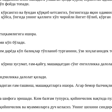
кўп фойда топади.
кўрсангиз ва бундан қўрқиб кетсангиз, ўнгингизда яқин одами
қўйса, ўнгида унинг қаллиғи хўп чиройли йигит бўлиб, кўрган 
стаҳкамлигига ишора.
ми кўп бўлади.
Ким дарёда кўп балиқлар тўпланиб турганини, ўзи хоҳлаганидек т
 кўриш хусумат, ғам-қайғу, машаққатдан сўнг енгилликка далол
ндчиликка далолат қилади.
адиган ғам-ташвиш, машаққатларга ишора. Агар бемор балчиқли 
ва шифога эришади. Ким балғам тупурса, қийинчилик вақтида п
 қийинчилик ва муаммоларга дуч келасиз. Унинг шохини синдир