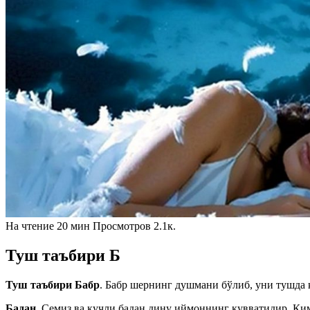
На чтение
20 мин
Просмотров
2.1к.
Туш таъбири Б
Туш таъбири Бабр
. Бабр шернинг душмани бўлиб, уни тушда 
Бадан.
Семиз ва кучли бадан дину иймоннинг қувватидир. Ким