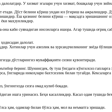
 далолатдир. У хизмат эгалари учун хизмат, бошқалар учун зийн
окат етади. Дўст белини кўриш ундан юз ўгириш ва ажралишдир.
пишидир. Ёш қизнинг белини кўриш — мақсадга эришишнинг оз
 ёки маҳзунликдир.
ота-она каби суянадиган инсонларга ишора. Агар тушида оғриқ с
ҳодисадан далолат.
қдир. Хотинлар учун азизлик ва хурсандчиликнинг зиёда бўлиши
ингизда дўстларингиз муваффақияти сизни қувонтиради.
 эътибор беринг. Шунингдек, бу туш ўнгдаги кўнгилсиз гапларга
а, ўнгларида никоҳлари бахтсизлик билан тугайди. Кексаларга 
, ўнгингизда сизга омад кулиб боқади.
йдиган ишга уринасиз. Беҳи касалликдир. Касал одам тушида беҳи
лса ҳам, одамлар билан бўлса ҳам, мол ва неъматга эришади.