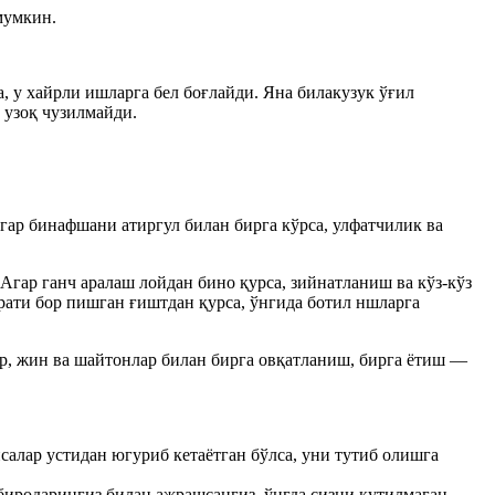
мумкин.
, у хайрли ишларга бел боғлайди. Яна билакузук ўғил
 узоқ чузилмайди.
Агар бинафшани атиргул билан бирга кўрса, улфатчилик ва
 Агар ганч аралаш лойдан бино қурса, зийнатланиш ва кўз-кўз
урати бор пишган ғиштдан қурса, ўнгида ботил ншларга
р, жин ва шайтонлар билан бирга овқатланиш, бирга ётиш —
салар устидан югуриб кетаётган бўлса, уни тутиб олишга
 биродарингиз билан ажрашсангиз, ўнгда сизни кутилмаган