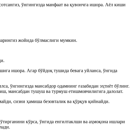
сотсангиз, ўнгингизда манфаат ва қувончга ишора. Аёл киши
бларингиз жойида бўлмаслиги мумкин.
и.
ишига ишора. Агар бўйдоқ тушида бевага уйланса, ўнгида
лса, ўнгингизда мансабдор одамнинг ғазабидан эҳтиёт бўлинг.
ашиш, мансабдан тушуш ва турмуш етишмовчилигига далолат.
майди, сизни ҳамиша безовталик ва қўрқув қийнайди.
 ўтирганини кўрса, ўнгида енгилтаклши ва аҳмоқона ишлари
лади.