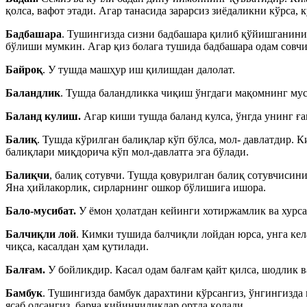
қолса, вафот этади. Агар танасида зарарсиз зиёдаликни кўрса, 
Бадбашара
. Тушингизда сизни бадбашара қилиб қўйишганини 
бўлиши мумкин. Агар қиз болага тушида бадбашара одам совчи 
Байроқ
. У тушда машҳур иш қилишдан далолат.
Баландлик
. Тушда баландликка чиқиш ўнгдаги мақомнинг му
Баланд кулиш.
Агар киши тушда баланд кулса, ўнгда унинг ға
Балиқ
. Тушда кўрилган балиқлар кўп бўлса, мол- давлатдир. 
балиқлари миқдорича кўп мол-давлатга эга бўлади.
Балиқчи
, балиқ сотувчи. Тушда қовурилган балиқ сотувчисини
Яна ҳийлакорлик, сирларнинг ошкор бўлишига ишора.
Бало-мусибат.
У ёмон ҳолатдан кейинги хотиржамлик ва хурса
Балчиқли лой
. Кимки тушида балчиқли лойдан юрса, унга кел
чиқса, касалдан ҳам қутилади.
Балғам.
У бойликдир. Касал одам балғам қайт қилса, шодлик 
Бамбук
. Тушингизда бамбук дарахтини кўрсангиз, ўнгингизда
ясаб олсангиз, барча қийинчиликлар ортда қолади.