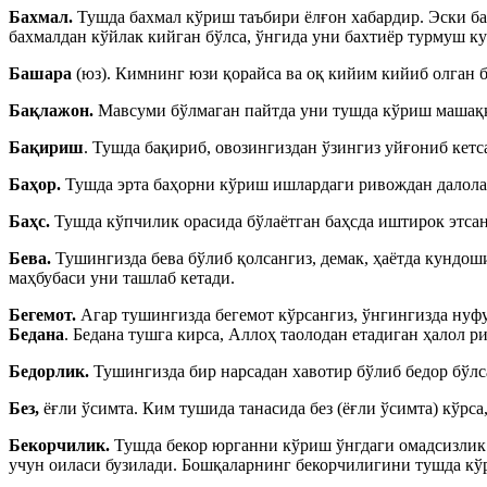
Бахмал.
Тушда бахмал кўриш таъбири ёлғон хабардир. Эски ба
бахмалдан кўйлак кийган бўлса, ўнгида уни бахтиёр турмуш ку
Башара
(юз). Кимнинг юзи қорайса ва оқ кийим кийиб олган б
Бақлажон.
Мавсуми бўлмаган пайтда уни тушда кўриш машаққа
Бақириш
. Тушда бақириб, овозингиздан ўзингиз уйғониб кет
Баҳор.
Тушда эрта баҳорни кўриш ишлардаги ривождан далола
Баҳс.
Тушда кўпчилик орасида бўлаётган баҳсда иштирок этса
Бева.
Тушингизда бева бўлиб қолсангиз, демак, ҳаётда кундош
маҳбубаси уни ташлаб кетади.
Бегемот.
Агар тушингизда бегемот кўрсангиз, ўнгингизда нуфу
Бедана
. Бедана тушга кирса, Аллоҳ таолодан етадиган ҳалол
Бедорлик.
Тушингизда бир нарсадан хавотир бўлиб бедор бўлс
Без,
ёғли ўсимта. Ким тушида танасида без (ёғли ўсимта) кўрса
Бекорчилик.
Тушда бекор юрганни кўриш ўнгдаги омадсизлик 
учун оиласи бузилади. Бошқаларнинг бекорчилигини тушда кў