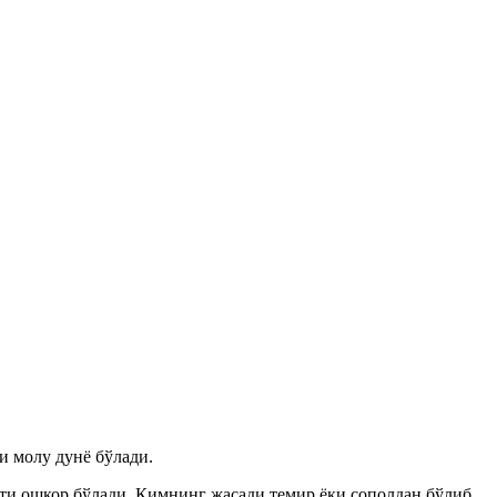
и молу дунё бўлади.
ати ошкор бўлади. Кимнинг жасади темир ёки сополдан бўлиб