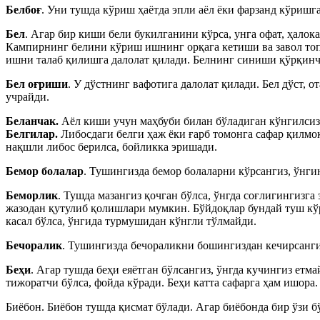
Белбоғ
. Уни тушда кўриш ҳаётда эпли аёл ёки фарзанд кўришга
Бел
. Агар бир киши бели букилганини кўрса, унга офат, ҳал
Кампирнинг белини кўриш ишнинг орқага кетиши ва завол то
ишни талаб қилишга далолат қилади. Белнинг синиши қўрқинч
Бел оғриши
. У дўстнинг вафотига далолат қилади. Бел дўст, 
учрайди.
Беланчак.
Аёл киши учун маҳбуби билан бўладиган кўнгилсиз 
Белгилар.
Либосдаги белги ҳаж ёки ғарб томонга сафар қилмо
нақшли либос берилса, бойликка эришади.
Бемор болалар
. Тушингизда бемор болаларни кўрсангиз, ўнг
Беморлик
. Тушда мазангиз қочган бўлса, ўнгда соғлигингизга
жазодан қутулиб қолишлари мумкин. Бўйдоқлар бундай туш кўрс
касал бўлса, ўнгида турмушидан кўнгли тўлмайди.
Бечоралик
. Тушингизда бечораликни бошингиздан кечирсангиз
Беҳи
. Агар тушда беҳи еяётган бўлсангиз, ўнгда кучингиз етма
тижоратчи бўлса, фойда кўради. Беҳи катта сафарга ҳам ишора.
Биёбон. Биёбон тушда қисмат бўлади. Агар биёбонда бир ўзи бў