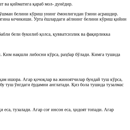
ат ва қийматига қараб мол- дунёдир.
 Дўшман белини кўриш унинг ёмонлигидан ўзини асрашдир.
гина кечикиши. Урта ёшлардаги аёлнинг белини кўриш қийин
абабли бели букилиб қолса, қувватсизлик ва фақирликка
. Ким нақшли либосни кўрса, раҳбар бўлади. Кимга тушида
 ҳам ишора. Агар қочоқлар ва жиноятчилар бундай туш кўрса,
бу туш ўнгдаги ёрдамни англатади. Қиз бола тушида тузалмас
 еса, тузалади. Агар соғ инсон еса, ҳидоят топади. Агар