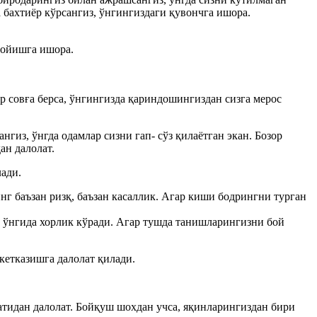
 бахтиёр кўрсангиз, ўнгингиздаги қувончга ишора.
 бойишга ишора.
ир совға берса, ўнгингизда қариндошингиздан сизга мерос
нгиз, ўнгда одамлар сизни гап- сўз қилаётган экан. Бозор
ан далолат.
лади.
инг баъзан ризқ, баъзан касаллик. Агар киши бодрингни турган
, ўнгида хорлик кўради. Агар тушда танишларингизни бой
кетказишга далолат қилади.
тидан далолат. Бойқуш шохдан учса, яқинларингиздан бири