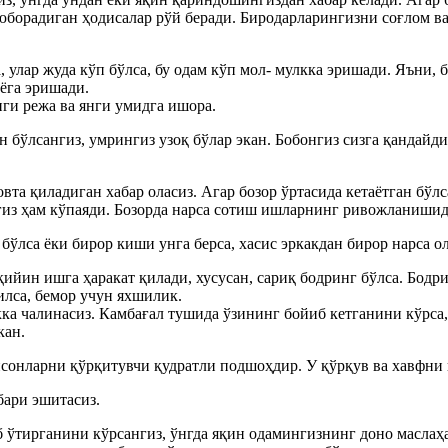
юборадиган ҳодисалар рўй беради. Биродарларингизни соғлом ва
, улар жуда кўп бўлса, бу одам кўп мол- мулкка эришади. Яъни,
нёга эришади.
ги режа ва янги умидга ишора.
н бўлсангиз, умрингиз узоқ бўлар экан. Бобонгиз сизга қандайд
вта қиладиган хабар оласиз. Агар бозор ўртасида кетаётган бўлса
гиз ҳам кўпаяди. Бозорда нарса сотиш ишларнинг ривожланишид
ўлса ёки бирор киши унга берса, хасис эркакдан бирор нарса о
қийин ишга ҳаракат қилади, хусусан, сариқ бодринг бўлса. Бодр
лса, бемор учун яхшилик.
кка чалинасиз. Камбағал тушида ўзининг бойиб кетганини кўрса
кан.
нсонларни қўрқитувчи қудратли подшоҳдир. У қўрқув ва хавфни 
бари эшитасиз.
ўтирганини кўрсангиз, ўнгда яқин одамингизнинг доно маслаҳа