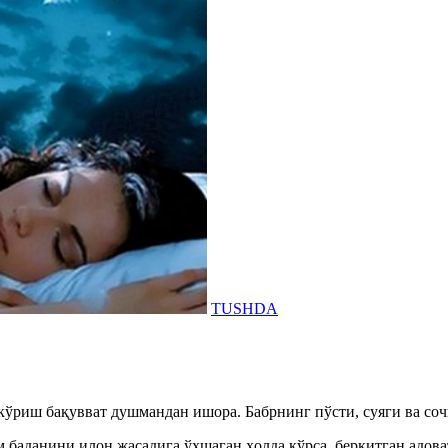
TUSHDA
кўриш бақувват душмандан ишора. Бабрнинг пўсти, суяги ва соч
 баданини илон жасадига ўхшаган ҳолда кўрса, беркитган адов