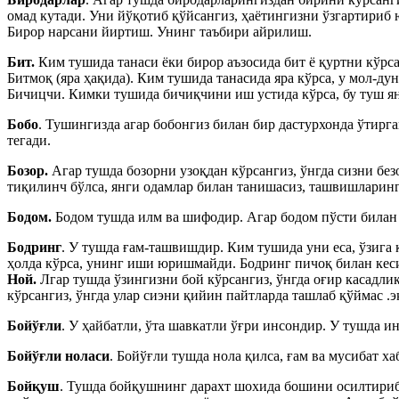
омад кутади. Уни йўқотиб қўйсангиз, ҳаётингизни ўзгартириб 
Бирор нарсани йиртиш. Унинг таъбири айрилиш.
Бит.
Ким тушида танаси ёки бирор аъзосида бит ё қуртни кўрса
Битмоқ (яра ҳақида). Ким тушида танасида яра кўрса, у мол-ду
Бичицчи. Кимки тушида бичиқчини иш устида кўрса, бу туш ян
Бобо
. Тушингизда агар бобонгиз билан бир дастурхонда ўтирга
тегади.
Бозор.
Агар тушда бозорни узоқдан кўрсангиз, ўнгда сизни безо
тиқилинч бўлса, янги одамлар билан танишасиз, ташвишларин
Бодом.
Бодом тушда илм ва шифодир. Агар бодом пўсти билан б
Бодринг
. У тушда ғам-ташвишдир. Ким тушида уни еса, ўзига 
ҳолда кўрса, унинг иши юришмайди. Бодринг пичоқ билан кеси
Ной.
Лгар тушда ўзингизни бой кўрсангиз, ўнгда оғир касадли
кўрсангиз, ўнгда улар сиэни қийин пайтларда ташлаб қўймас .э
Бойўғли
. У ҳайбатли, ўта шавкатли ўғри инсондир. У тушда и
Бойўғли ноласи
. Бойўғли тушда нола қилса, ғам ва мусибат ха
Бойқуш
. Тушда бойқушнинг дарахт шохида бошини осилтириб 