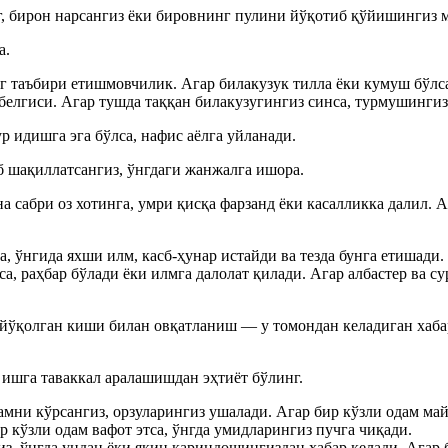
г, бирон нарсангиз ёки бировнинг пулини йўқотиб қўйишингиз 
а.
г таъбири етишмовчилик. Агар билакузук тилла ёки кумуш бўлса
белгиси. Агар тушда таққан билакузугингиз синса, турмушингиз
р идишга эга бўлса, нафис аёлга уйланади.
б шақиллатсангиз, ўнгдаги жанжалга ишора.
 сабри оз хотинга, умри қисқа фарзанд ёки касалликка далил. 
а, ўнгида яхши илм, касб-ҳунар истайди ва тезда бунга етишади.
а, раҳбар бўлади ёки илмга далолат қилади. Агар албастер ва с
 йўқолган киши билан овқатланиш — у томондан келадиган хаба
ишга таваккал аралашишдан эҳтиёт бўлинг.
амни кўрсангиз, орзуларингиз ушалади. Агар бир кўзли одам май
р кўзли одам вафот этса, ўнгда умидларингиз пучга чиқади.
з, ўнгда ундан ёки яқин қариндошингиздан хабар келади. Агар