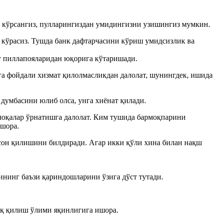
и кўрсангиз, пулларингиздан умидингизни узишингиз мумкин.
т кўрасиз. Тушда банк дафтарчасини кўриш умидсизлик ва
ат пиллапояларидан юқорига кўтаришади.
га фойдали хизмат қилолмасликдан далолат, шунингдек, ишида
думбасини юлиб олса, унга хиёнат қилади.
оқалар ўрнатишга далолат. Ким тушида бармоқпарини
ишора.
ҳсон қилишини билдиради. Агар икки қўли хина билан нақш
ининг баъзи қариндошларини ўзига дўст тутади.
оқ қилиш ўлими яқинлигига ишора.