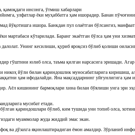
а, қамоқдаги инсонга, ўтмиш хабарлари
ийимга, улфатлар ёки муҳаббатга ҳам ишорадир. Банан пўчоғин
мад йўқотишга ишора. Банкдан пул олаётган бўлсангиз, манфаа
ёки мартабаси кўтарилади. Баранг экаётган бўлса ҳам уни хизм
 далолат. Унинг кесилиши, қуриб яроқсиз бўлиб қолиши оиласи
ир гўштини юлиб олса, таъма қилган нарсасига эришади. Агар 
и никоҳ йўли билан қариндошлик муносабатларига киришиш, ал
аққатни ҳам ифодалайди. Яна мақсаддарнинг уйғунлигига ҳам 
тдир. Аёл кишининг бармоқлари хина билан бўялиши унга эри э
зандларига мусибат етади.
бўлган қариндошлари бўлиб, ким тушида уни топиб олса, хотин
издаги муаммолар жуда жиддий эмас экан.
ифоқ ва дўзахга яқинлаштирадиган ёмон амалдир. Зўрланиб инф