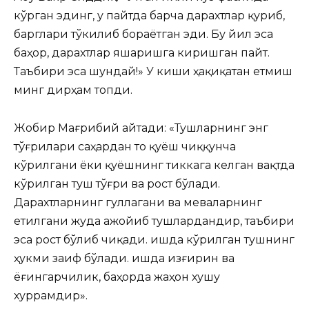
кўрган эдинг, у пайтда барча дарахтлар қуриб,
барглари тўкилиб бораётган эди. Бу йил эса
баҳор, дарахтлар яшаришга киришган пайт.
Таъбири эса шундай!» У киши ҳақиқатан етмиш
минг дирҳам топди.
Жобир Мағрибий айтади: «Тушларнинг энг
тўғрилари саҳардан то қуёш чиққунча
кўрилгани ёки қуёшнинг тиккага келган вақтда
кўрилган туш тўғри ва рост бўлади.
Дарахтларнинг гуллагани ва меваларнинг
етилгани жуда ажойиб тушлардандир, таъбири
эса рост бўлиб чиқади. Қишда кўрилган тушнинг
ҳукми заиф бўлади. Қишда изғирин ва
ёғингарчилик, баҳорда жаҳон хушу
хуррамдир».