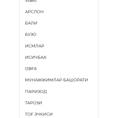
Video
АРСЛОН
БАЛИҚ
БУЗОҚ
ИСМЛАР
ҚИСҚИЧБАҚА
ҚОВҒА
МУНАЖЖИМЛАР БАШОРАТИ
ПАРИЗОД
ТАРОЗИ
ТОҒ ЭЧКИСИ