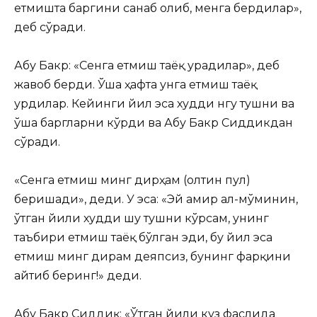
етмишта баргини санаб олиб, менга бердилар»,
деб сўради.
Абу Бакр: «Сенга етмиш таёқ урадилар», деб
жавоб берди. Ўша ҳафта унга етмиш таёқ
урдилар. Кейинги йил эса худди нгу тушни ва
ўша баргларни кўрди ва Абу Бакр Сиддикдан
сўради.
«Сенга етмиш минг дирҳам (олтин пул)
беришади», деди. У эса: «Эй амир ал-мўминин,
ўтган йили худди шу тушни кўрсам, унинг
таъбири етмиш таёқ бўлган эди, бу йил эса
етмиш минг дирам деяпсиз, бунинг фарқини
айтиб беринг!» деди.
Абу Бакр Сиддиқ: «Ўтган йили куз фаслида