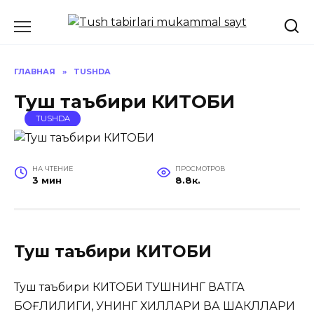
Перейти
к
содержанию
ГЛАВНАЯ
»
TUSHDA
Туш таъбири КИТОБИ
TUSHDA
НА ЧТЕНИЕ
ПРОСМОТРОВ
3 мин
8.8к.
Туш таъбири КИТОБИ
Туш таъбири КИТОБИ ТУШНИНГ ВАҚТГА
БОҒЛИҚЛИГИ, УНИНГ ХИЛЛАРИ ВА ШАКЛЛАРИ