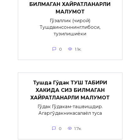
БИЛМАГАН ХАЙРАТЛАНАРЛИ
МАЛУМОТ
Гўзаллик (чирой)
Тушдаинсоннинглибоси,
тузилишиёки
0
1.1к.
Тушда Гўдак ТУШ ТАБИРИ
ХАКИДА СИЗ БИЛМАГАН
ХАЙРАТЛАНАРЛИ МАЛУМОТ
Гўдак Гўдакғам-ташвишдир.
Агаргўдакникасалаёл туғса
0
1.7к.