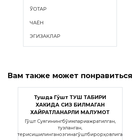
ЎҚОТАР
ЧАЁН
ЭГИЗАКЛАР
Вам также может понравиться
Тушда Гўшт ТУШ ТАБИРИ
ХАКИДА СИЗ БИЛМАГАН
ХАЙРАТЛАНАРЛИ МАЛУМОТ
Гўшт Суягинингбўғимлариажратилган,
тузланган,
терисишилинганозгинагўштбирорҳовлига