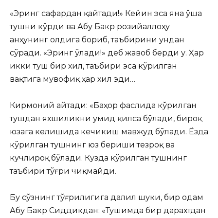
«Эринг сафардан қайтади!» Кейин эса яна ўша
тушни кўрди ва Абу Бакр розийаллоҳу
анҳунинг олдига бориб, таъбирини ундан
сўради. «Эринг ўлади!» деб жавоб берди у. Ҳар
икки туш бир хил, таъбири эса кўрилган
вақтига мувофиқ ҳар хил эди…
Кирмоний айтади: «Баҳор фаслида кўрилган
тушдан яхшиликни умид қилса бўлади, бироқ
юзага келишида кечикиш мавжуд бўлади. Ёзда
кўрилган тушнинг юз бериши тезроқ ва
кучлироқ бўлади. Кузда кўрилган тушнинг
таъбири тўғри чиқмайди.
Бу сўзнинг тўғрилигига далил шуки, бир одам
Абу Бакр Сиддикдан: «Тушимда бир дарахтдан