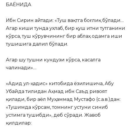
БАЁНИДА
Ибн Сирин айтади: «Туш вақтга боғлиқ бўлади…
Агар киши тунда ухлаб, бир қуш итни тутганини
кўрса, туш кўрувчининг бир аблаҳ одамга иши
тушишига далил бўлади.
Агар шу тушни кундузи кўрса, касалга
чалинади»…
«Адид ул-ҳадис» китобида ёзилишича, Абу
Убайда тилидан Аҳмад ибн Саъд ривоят
қилади, бир аёл Муҳаммад Мустафо (с.а.в.)дан:
«Тушимда кўрсам, томнинг устуни синиб
устимга тушибди», деб сўради. Жавоб
қилдилар: