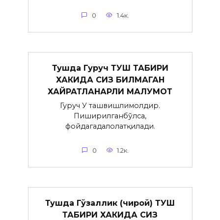
0
1.4к.
Тушда Гуруч ТУШ ТАБИРИ
ХАКИДА СИЗ БИЛМАГАН
ХАЙРАТЛАНАРЛИ МАЛУМОТ
Гуруч У ташвишлимолдир.
Пиширилганбўлса,
фойдагадалолатқилади.
0
1.2к.
Тушда Гўзаллик (чирой) ТУШ
ТАБИРИ ХАКИДА СИЗ