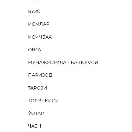
БУЗОҚ
ИСМЛАР
ҚИСҚИЧБАҚА
ҚОВҒА
МУНАЖЖИМЛАР БАШОРАТИ
ПАРИЗОД
ТАРОЗИ
ТОҒ ЭЧКИСИ
ЎҚОТАР
ЧАЁН