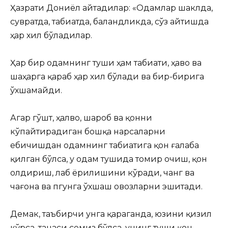
Ҳазрати Дониёл айтадилар: «Одамлар шаклда,
сувратда, табиатда, баландликда, сўз
айтишда
ҳар хил бўладилар.
Ҳар бир одамнинг туши ҳам табиати, ҳаво ва
шаҳарга қараб ҳар хил бўлади ва бир-бирига
ўхшамайди.
Агар гўшт, ҳалво, шароб ва қонни
кўпайтирадиган бошқа нарсаларни
ебичишдан одамнинг табиатига қон ғалаба
қилган бўлса, у одам тушида томир очиш, қон
олдириш, лаб ёрилишини кўради, чанг ва
чағона ва пгунга ўхшаш овозларни эшитади.
Демак, таъбирчи унга қараганда, юзини қизил
кўрса, танаси семиз бўлса, унинг туши қон