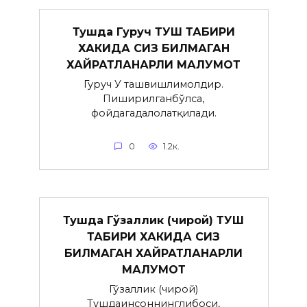
Тушда Гуруч ТУШ ТАБИРИ
ХАКИДА СИЗ БИЛМАГАН
ХАЙРАТЛАНАРЛИ МАЛУМОТ
Гуруч У ташвишлимолдир.
Пиширилганбўлса,
фойдагадалолатқилади.
0
1.2к.
Тушда Гўзаллик (чирой) ТУШ
ТАБИРИ ХАКИДА СИЗ
БИЛМАГАН ХАЙРАТЛАНАРЛИ
МАЛУМОТ
Гўзаллик (чирой)
Тушдаинсоннинглибоси,