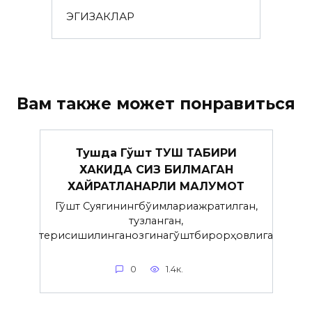
ЭГИЗАКЛАР
Вам также может понравиться
Тушда Гўшт ТУШ ТАБИРИ
ХАКИДА СИЗ БИЛМАГАН
ХАЙРАТЛАНАРЛИ МАЛУМОТ
Гўшт Суягинингбўғимлариажратилган,
тузланган,
терисишилинганозгинагўштбирорҳовлига
0
1.4к.