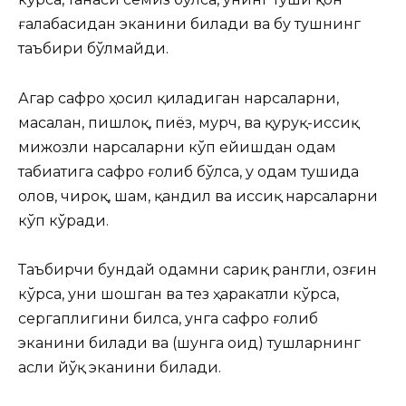
ғалабасидан эканини билади ва бу тушнинг
таъбири бўлмайди.
Агар сафро ҳосил қиладиган нарсаларни,
масалан, пишлоқ, пиёз, мурч, ва қуруқ-иссиқ
мижозли нарсаларни кўп ейишдан одам
табиатига сафро ғолиб бўлса, у одам тушида
олов, чироқ, шам, қандил ва иссиқ нарсаларни
кўп кўради.
Таъбирчи бундай одамни сариқ рангли, озғин
кўрса, уни шошган ва тез ҳаракатли кўрса,
сергаплигини билса, унга сафро ғолиб
эканини билади ва (шунга оид) тушларнинг
асли йўқ эканини билади.