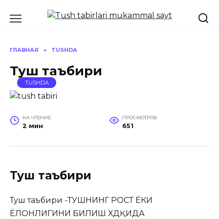
Перейти
к
содержанию
ГЛАВНАЯ
»
TUSHDA
Туш таъбири
TUSHDA
НА ЧТЕНИЕ
ПРОСМОТРОВ
2 мин
651
Туш таъбири
Туш таъбири -ТУШНИНГ РОСТ ЁКИ
ЁЛҒОНЛИГИНИ БИЛИШ ХДҚИДА