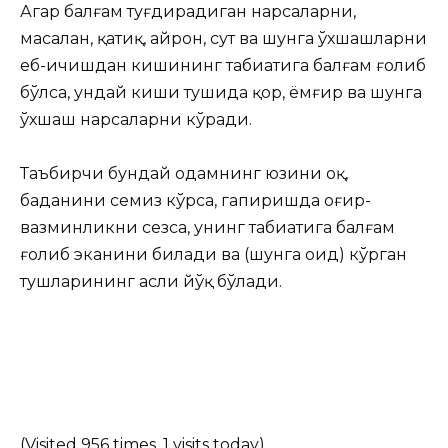
Агар балғам туғдирадиган нарсаларни,
масалан, қатиқ, айрон, сут ва шунга ўхшашларни
еб-ичишдан кишининг табиатига балғам ғолиб
бўлса, ундай киши тушида қор, ёмғир ва шунга
ўхшаш нарсаларни кўради.
Таъбирчи бундай одамнинг юзини оқ,
баданини семиз кўрса, гапиришда оғир-
вазминликни сезса, унинг табиатига балғам
ғолиб эканини билади ва (шунга оид) кўрган
тушларининг асли йўқ бўлади.
(Visited 956 times, 1 visits today)