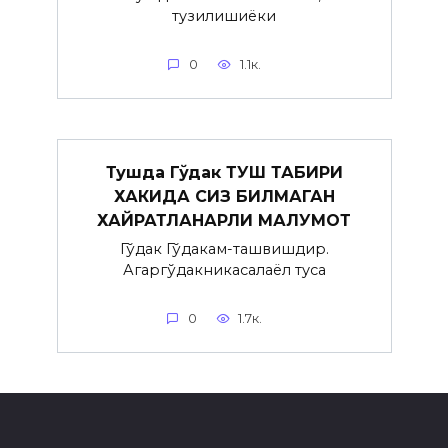
тузилишиёки
0
1.1к.
Тушда Гўдак ТУШ ТАБИРИ
ХАКИДА СИЗ БИЛМАГАН
ХАЙРАТЛАНАРЛИ МАЛУМОТ
Гўдак Гўдакғам-ташвишдир.
Агаргўдакникасалаёл туғса
0
1.7к.