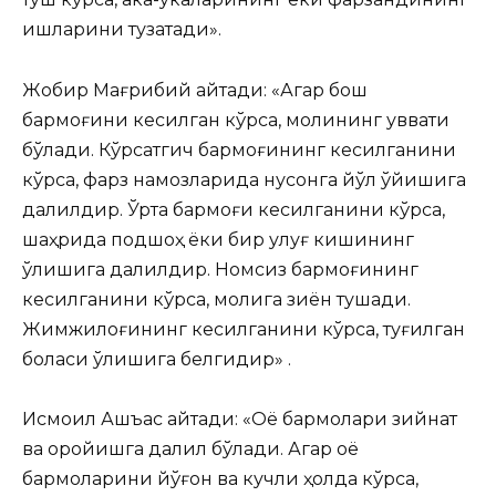
ишларини тузатади».
Жобир Мағрибий айтади: «Агар бош
бармоғини кесилган кўрса, молининг қуввати
бўлади. Кўрсатгич бармоғининг кесилганини
кўрса, фарз намозларида нуқсонга йўл қўйишига
далилдир. Ўрта бармоғи кесилганини кўрса,
шаҳрида подшоҳ ёки бир улуғ кишининг
ўлишига далилдир. Номсиз бармоғининг
кесилганини кўрса, молига зиён тушади.
Жимжилоғининг кесилганини кўрса, туғилган
боласи ўлишига белгидир» .
Исмоил Ашъас айтади: «Оёқ бармоқлари зийнат
ва оройишга далил бўлади. Агар оёқ
бармоқларини йўғон ва кучли ҳолда кўрса,