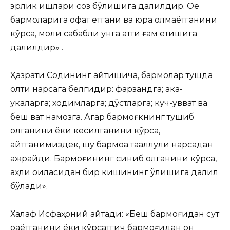
эрлик ишлари соз бўлишига далилдир. Оёқ
бармоқларига офат етгани ва юра олмаётганини
кўрса, моли сабабли унга қаттиқ ғам етишига
далилдир» .
Ҳазрати Содиқнинг айтишича, бармоқлар тушда
олти нарсага белгидир: фарзандга; ака-
укаларга; ходимларга; дўстларга; куч-қувват ва
беш вақт намозга. Агар бармоғкнинг тушиб
қолганини ёки кесилганини кўрса,
айтганимиздек, шу бармоққа тааллуқли нарсадан
ажрайди. Бармоғининг синиб қолганини кўрса,
аҳли оиласидан бир кишининг ўлишига далил
бўлади».
Халаф Исфаҳоний айтади: «Беш бармоғидан сут
оқаётганини ёки кўрсатгич бармоғидан қон