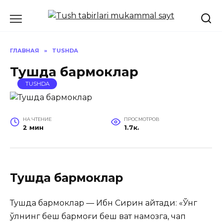
Перейти
к
содержанию
ГЛАВНАЯ
»
TUSHDA
Тушда бармоклар
TUSHDA
НА ЧТЕНИЕ
ПРОСМОТРОВ
2 мин
1.7к.
Тушда бармоклар
Тушда бармоклар — Ибн Сирин айтади: «Ўнг
қўлнинг беш бармоғи беш вақт намозга, чап