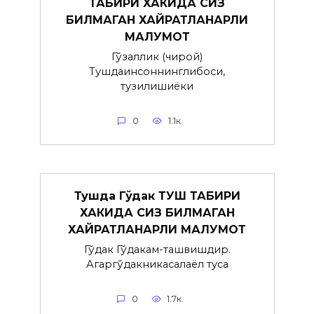
ТАБИРИ ХАКИДА СИЗ
БИЛМАГАН ХАЙРАТЛАНАРЛИ
МАЛУМОТ
Гўзаллик (чирой)
Тушдаинсоннинглибоси,
тузилишиёки
0
1.1к.
Тушда Гўдак ТУШ ТАБИРИ
ХАКИДА СИЗ БИЛМАГАН
ХАЙРАТЛАНАРЛИ МАЛУМОТ
Гўдак Гўдакғам-ташвишдир.
Агаргўдакникасалаёл туғса
0
1.7к.