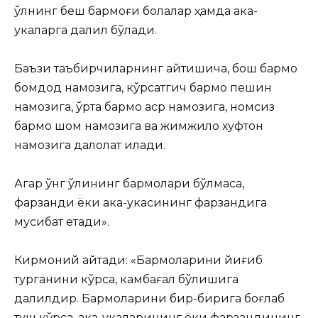
қўлнинг беш бармоғи болалар ҳамда ака-
укаларга далил бўлади.
Баъзи таъбирчиларнинг айтишича, бош бармоқ
бомдод намозига, кўрсатгич бармоқ пешин
намозига, ўрта бармоқ аср намозига, номсиз
бармоқ шом намозига ва жимжилоқ хуфтон
намозига далолат қилади.
Агар ўнг қўлининг бармоқлари бўлмаса,
фарзанди ёки ака-укасининг фарзандига
мусибат етади».
Кирмоний айтади: «Бармоқларини йиғиб
турганини кўрса, камбағал бўлишига
далилдир. Бармоқларини бир-бирига боғлаб
туш кўрса, ака-укаларининг ёки фарзандининг