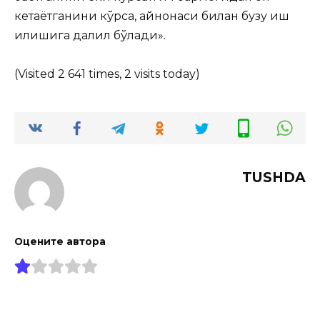
кетаётганини кўрса, қайнонаси билан бузуқ иш
қилишига далил бўлади».
(Visited 2 641 times, 2 visits today)
TUSHDA
Оцените автора