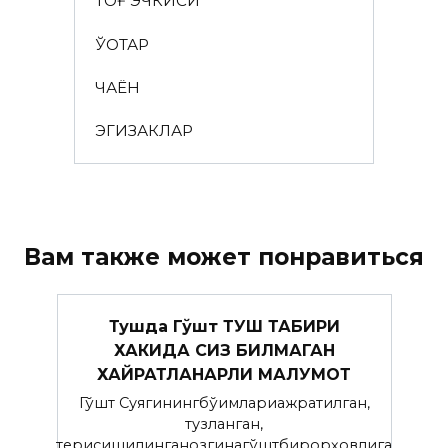
ТОҒ ЭЧКИСИ
ЎҚОТАР
ЧАЁН
ЭГИЗАКЛАР
Вам также может понравиться
Тушда Гўшт ТУШ ТАБИРИ
ХАКИДА СИЗ БИЛМАГАН
ХАЙРАТЛАНАРЛИ МАЛУМОТ
Гўшт Суягинингбўғимлариажратилган,
тузланган,
терисишилинганозгинагўштбирорҳовлига