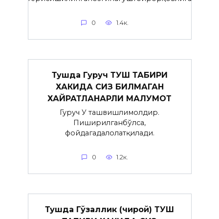
0
1.4к.
Тушда Гуруч ТУШ ТАБИРИ
ХАКИДА СИЗ БИЛМАГАН
ХАЙРАТЛАНАРЛИ МАЛУМОТ
Гуруч У ташвишлимолдир.
Пиширилганбўлса,
фойдагадалолатқилади.
0
1.2к.
Тушда Гўзаллик (чирой) ТУШ