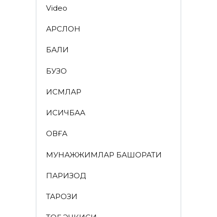
Video
АРСЛОН
БАЛИҚ
БУЗОҚ
ИСМЛАР
ҚИСҚИЧБАҚА
ҚОВҒА
МУНАЖЖИМЛАР БАШОРАТИ
ПАРИЗОД
ТАРОЗИ