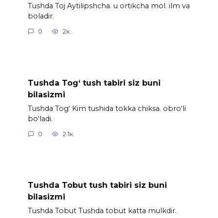
Tushda Toj Aytilipshcha. u ortikcha mol. ilm va
boladir.
0
2к.
Tushda Tog‘ tush tabiri siz buni
bilasizmi
Tushda Tog‘ Kim tushida tokka chiksa. obro‘li
bo‘ladi.
0
2.1к.
Tushda Tobut tush tabiri siz buni
bilasizmi
Tushda Tobut Tushda tobut katta mulkdir.