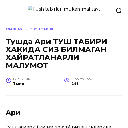
Перейти
к
содержанию
ГЛАВНАЯ
»
TUSH TABIRI
Тушда Ариқ ТУШ ТАБИРИ
ХАКИДА СИЗ БИЛМАГАН
ХАЙРАТЛАНАРЛИ
МАЛУМОТ
НА ЧТЕНИЕ
ПРОСМОТРОВ
1 мин
291
Ариқ
Тушдагиариқ (жилға, зовур) ризқэшикларива