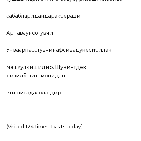
сабабларидандаракберади.
Арпаваунсотувчи
Унваарпасотувчинафсивадунёсибилан
машғулкишидир. Шунингдек,
ризқидўститомонидан
етишигадалолатдир.
(Visited 124 times, 1 visits today)