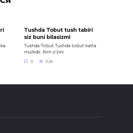
ri
Tushda Tobut tush tabiri
siz buni bilasizmi
kka
Tushda Tobut Tushda tobut katta
mulkdir. Kim o‘zini
0
2.2к.