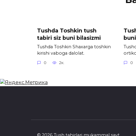
Tushda Toshkin tush
Tush
tabiri siz buni bilasizmi
buni
Tushda Toshkin Shaxarga toshkin
Tushd
kirishi vaboga dalolat.
ortik
0
2к.
0
© 2026 Tush tabirlari mukammal sayt