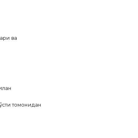
лари ва
билан
ўсти томонидан