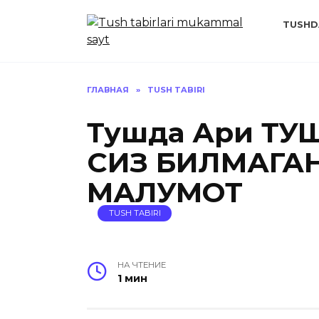
Перейти
к
TUSHD
содержанию
ГЛАВНАЯ
»
TUSH TABIRI
Тушда Ариқ Т
СИЗ БИЛМАГА
МАЛУМОТ
TUSH TABIRI
НА ЧТЕНИЕ
1 мин