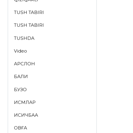
TUSH TABIRI
TUSH TABIRI
TUSHDA
Video
АРСЛОН
БАЛИҚ
БУЗОҚ
ИСМЛАР
ҚИСҚИЧБАҚА
ҚОВҒА