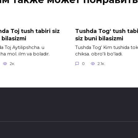
da Toj tush tabiri siz
Tushda Tog‘ tush tabi
 bilasizmi
siz buni bilasizmi
a Toj Aytilipshcha. u
Tushda Tog‘ Kim tushida to
cha mol. ilm va boladir.
chiksa. obro‘li bo‘ladi.
2к.
0
2.1к.