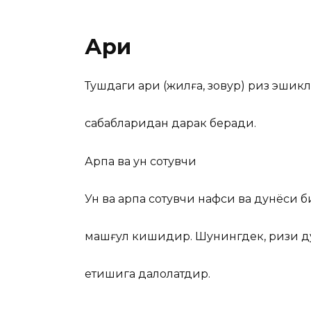
Ариқ
Тушдаги ариқ (жилға, зовур) ризқ эшик
сабабларидан дарак беради.
Арпа ва ун сотувчи
Ун ва арпа сотувчи нафси ва дунёси 
машғул кишидир. Шунингдек, ризқи д
етишига далолатдир.