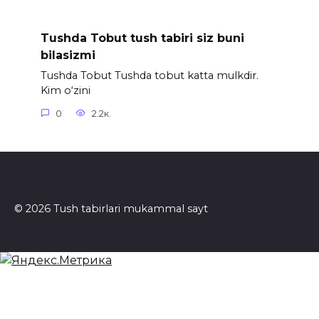
Tushda Tobut tush tabiri siz buni
bilasizmi
Tushda Tobut Tushda tobut katta mulkdir.
Kim o‘zini
0
2.2к.
© 2026 Tush tabirlari mukammal sayt