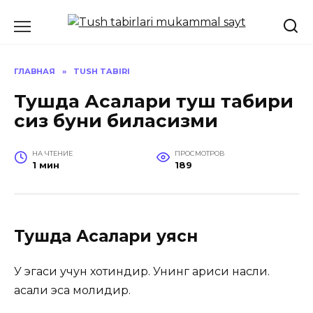
Перейти
к
содержанию
ГЛАВНАЯ
»
TUSH TABIRI
Тушда Асалари туш табири
сиз буни биласизми
НА ЧТЕНИЕ
ПРОСМОТРОВ
1 мин
189
Тушда Асалари уясн
У эгаси учун хотиндир. Унинг ариси насли.
асали эса молидир.