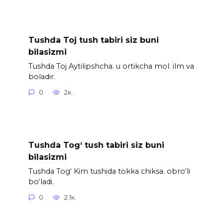
Tushda Toj tush tabiri siz buni
bilasizmi
Tushda Toj Aytilipshcha. u ortikcha mol. ilm va
boladir.
0
2к.
Tushda Tog‘ tush tabiri siz buni
bilasizmi
Tushda Tog‘ Kim tushida tokka chiksa. obro‘li
bo‘ladi.
0
2.1к.