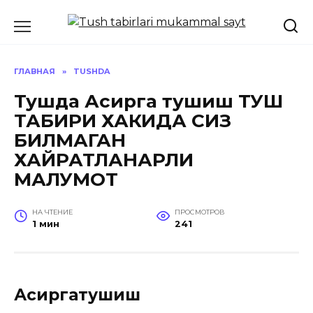
Перейти
к
содержанию
ГЛАВНАЯ
»
TUSHDA
Тушда Асирга тушиш ТУШ
ТАБИРИ ХАКИДА СИЗ
БИЛМАГАН
ХАЙРАТЛАНАРЛИ
МАЛУМОТ
НА ЧТЕНИЕ
ПРОСМОТРОВ
1 мин
241
Асиргатушиш