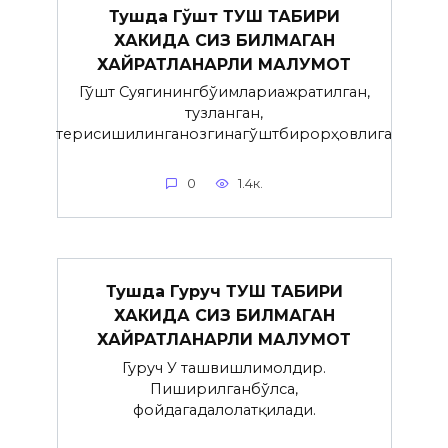
Тушда Гўшт ТУШ ТАБИРИ
ХАКИДА СИЗ БИЛМАГАН
ХАЙРАТЛАНАРЛИ МАЛУМОТ
Гўшт Суягинингбўғимлариажратилган,
тузланган,
терисишилинганозгинагўштбирорҳовлига
0
1.4к.
Тушда Гуруч ТУШ ТАБИРИ
ХАКИДА СИЗ БИЛМАГАН
ХАЙРАТЛАНАРЛИ МАЛУМОТ
Гуруч У ташвишлимолдир.
Пиширилганбўлса,
фойдагадалолатқилади.