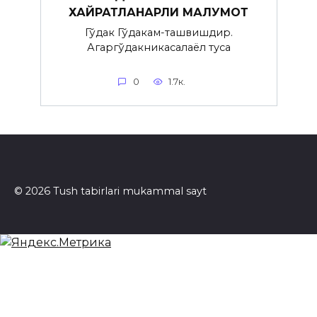
ХАЙРАТЛАНАРЛИ МАЛУМОТ
Гўдак Гўдакғам-ташвишдир.
Агаргўдакникасалаёл туғса
0
1.7к.
© 2026 Tush tabirlari mukammal sayt