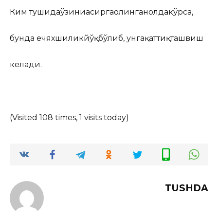
Ким тушидаўзиниасиргаолинганҳолдакўрса,
бунда ҳечяхшиликйўқбўлиб, унгақаттиқташвиш
келади.
(Visited 108 times, 1 visits today)
TUSHDA