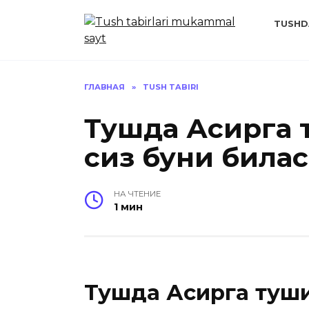
Перейти
к
TUSHD
содержанию
ГЛАВНАЯ
»
TUSH TABIRI
Тушда Асирга 
сиз буни била
НА ЧТЕНИЕ
1 мин
Тушда Асирга туш