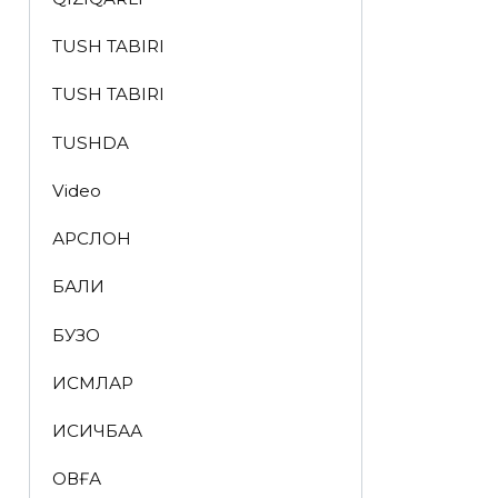
TUSH TABIRI
TUSH TABIRI
TUSHDA
Video
АРСЛОН
БАЛИҚ
БУЗОҚ
ИСМЛАР
ҚИСҚИЧБАҚА
ҚОВҒА