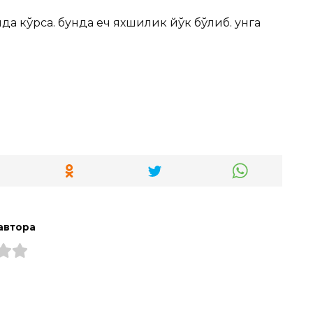
а кўрса. бунда ҳеч яхшилик йўк бўлиб. унга
автора