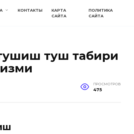
A
КОНТАКТЫ
КАРТА
ПОЛИТИКА
САЙТА
САЙТА
тушиш туш табири
сизми
ПРОСМОТРОВ
475
иш