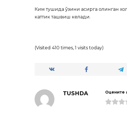
Ким тушида ўзини асирга олинган холд
каттик ташвиш келади.
(Visited 410 times, 1 visits today)
TUSHDA
Оцените 