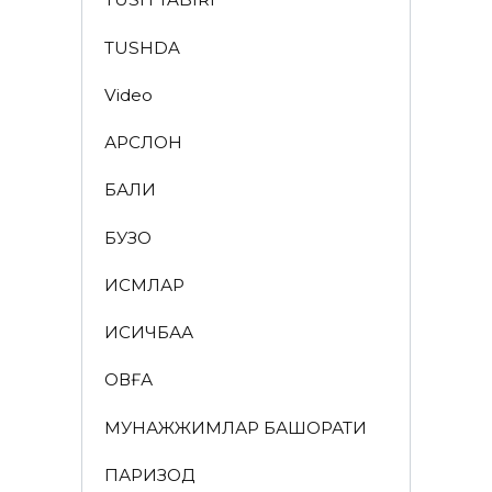
TUSHDA
Video
АРСЛОН
БАЛИҚ
БУЗОҚ
ИСМЛАР
ҚИСҚИЧБАҚА
ҚОВҒА
МУНАЖЖИМЛАР БАШОРАТИ
ПАРИЗОД