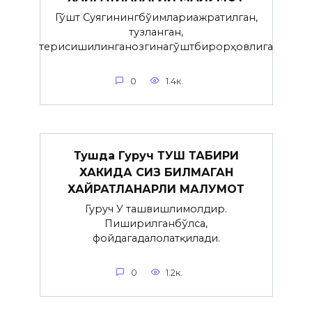
Гўшт Суягинингбўғимлариажратилган,
тузланган,
терисишилинганозгинагўштбирорҳовлига
0
1.4к.
Тушда Гуруч ТУШ ТАБИРИ
ХАКИДА СИЗ БИЛМАГАН
ХАЙРАТЛАНАРЛИ МАЛУМОТ
Гуруч У ташвишлимолдир.
Пиширилганбўлса,
фойдагадалолатқилади.
0
1.2к.