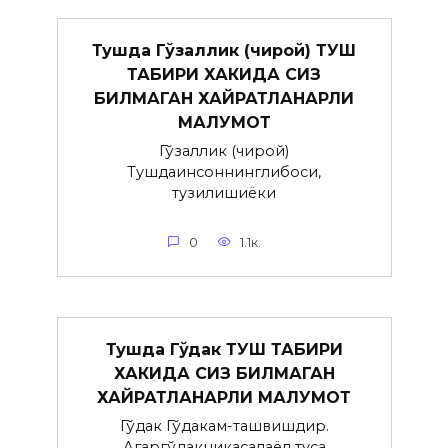
Тушда Гўзаллик (чирой) ТУШ
ТАБИРИ ХАКИДА СИЗ
БИЛМАГАН ХАЙРАТЛАНАРЛИ
МАЛУМОТ
Гўзаллик (чирой)
Тушдаинсоннинглибоси,
тузилишиёки
0
1.1к.
Тушда Гўдак ТУШ ТАБИРИ
ХАКИДА СИЗ БИЛМАГАН
ХАЙРАТЛАНАРЛИ МАЛУМОТ
Гўдак Гўдакғам-ташвишдир.
Агаргўдакникасалаёл туғса