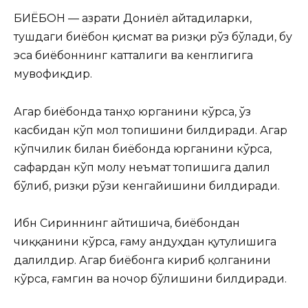
БИЁБОН — Ҳазрати Дониёл айтадиларки,
тушдаги биёбон қисмат ва ризқи рўз бўлади, бу
эса биёбоннинг катталиги ва кенглигига
мувофиқдир.
Агар биёбонда танҳо юрганини кўрса, ўз
касбидан кўп мол топишини билдиради. Агар
кўпчилик билан биёбонда юрганини кўрса,
сафардан кўп молу неъмат топишига далил
бўлиб, ризқи рўзи кенгайишини билдиради.
Ибн Сириннинг айтишича, биёбондан
чиққанини кўрса, ғаму андуҳдан қутулишига
далилдир. Агар биёбонга кириб қолганини
кўрса, ғамгин ва ночор бўлишини билдиради.