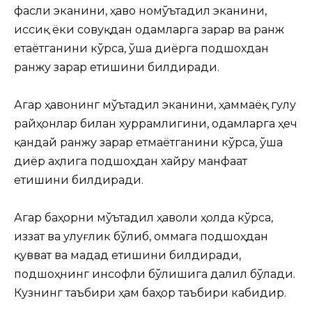
фасли эканини, ҳаво номўътадил эканини,
иссиқ ёки совуқдан одамларга зарар ва ранж
етаётганини кўрса, ўша диёрга подшохдан
ранжу зарар етишини билдиради.
Агар ҳавонинг мўътадил эканини, ҳаммаёқ гулу
райҳонлар билан хуррамлигини, одамларга ҳеч
қандай ранжу зарар етмаётганини кўрса, ўша
диёр аҳлига подшоҳдан хайру манфаат
етишини билдиради.
Агар баҳорни мўътадил ҳаволи ҳолда кўрса,
иззат ва улуғлик бўлиб, оммага подшоҳдан
қувват ва мадад етишини билдиради,
подшоҳнинг инсофли бўлишига далил бўлади.
Кузнинг таъбири ҳам баҳор таъбири кабидир.