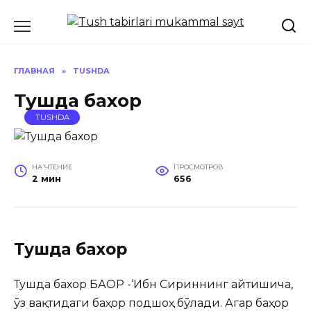
Перейти
к
содержанию
ГЛАВНАЯ
»
TUSHDA
Тушда бахор
TUSHDA
НА ЧТЕНИЕ
ПРОСМОТРОВ
2 мин
656
Тушда бахор
Тушда бахор БАҲОР -‘Ибн Сириннинг айтишича,
ўз вақтидаги баҳор подшоҳ бўлади. Агар
баҳор