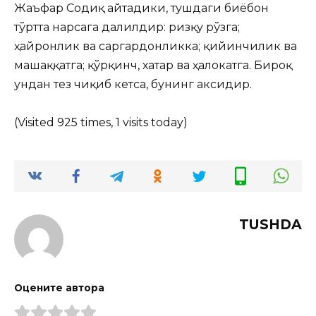
Жаъфар Содиқ айтадики, тушдаги биёбон
тўртта нарсага далилдир: ризқу рўзга;
ҳайронлик ва саргардонликка; қийинчилик ва
машаққатга; қўрқинч, хатар ва ҳалокатга. Бироқ
ундан тез чиқиб кетса, бунинг аксидир.
(Visited 925 times, 1 visits today)
TUSHDA
Оцените автора