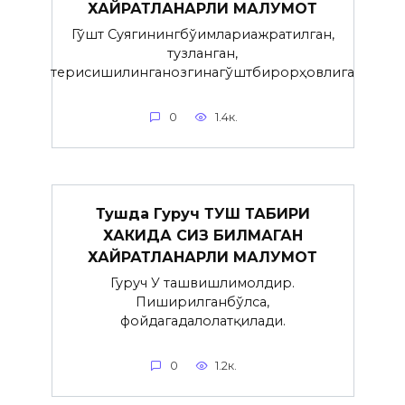
ХАЙРАТЛАНАРЛИ МАЛУМОТ
Гўшт Суягинингбўғимлариажратилган,
тузланган,
терисишилинганозгинагўштбирорҳовлига
0
1.4к.
Тушда Гуруч ТУШ ТАБИРИ
ХАКИДА СИЗ БИЛМАГАН
ХАЙРАТЛАНАРЛИ МАЛУМОТ
Гуруч У ташвишлимолдир.
Пиширилганбўлса,
фойдагадалолатқилади.
0
1.2к.