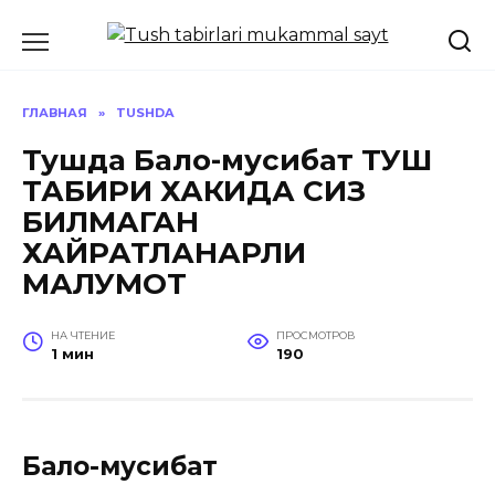
Перейти
к
содержанию
ГЛАВНАЯ
»
TUSHDA
Тушда Бало-мусибат ТУШ
ТАБИРИ ХАКИДА СИЗ
БИЛМАГАН
ХАЙРАТЛАНАРЛИ
МАЛУМОТ
НА ЧТЕНИЕ
ПРОСМОТРОВ
1 мин
190
Бало-мусибат