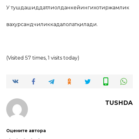
У тушдашиддатлиҳолданкейингихотиржамлик
вахурсандчиликкадалолатқилади.
(Visited 57 times, 1 visits today)
TUSHDA
Оцените автора