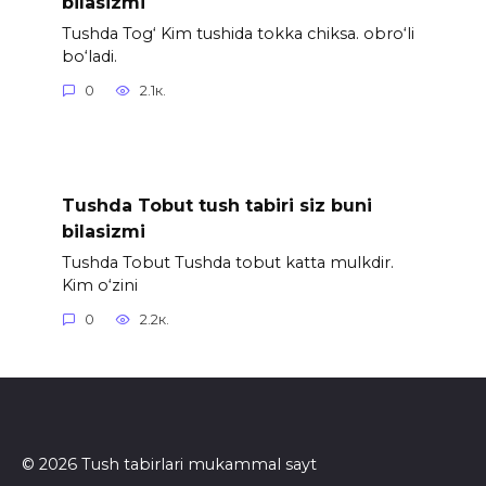
bilasizmi
Tushda Tog‘ Kim tushida tokka chiksa. obro‘li
bo‘ladi.
0
2.1к.
Tushda Tobut tush tabiri siz buni
bilasizmi
Tushda Tobut Tushda tobut katta mulkdir.
Kim o‘zini
0
2.2к.
© 2026 Tush tabirlari mukammal sayt