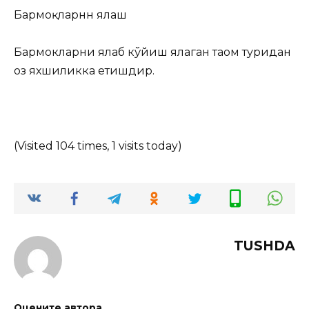
Бармоқларнн ялаш
Бармокларни ялаб кўйиш ялаган таом туридан
оз яхшиликка етишдир.
(Visited 104 times, 1 visits today)
TUSHDA
Оцените автора