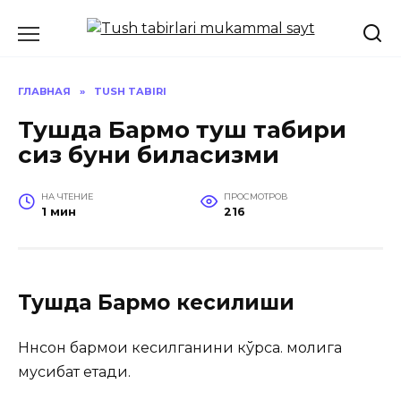
Перейти
к
содержанию
ГЛАВНАЯ
»
TUSH TABIRI
Тушда Бармоқ туш табири
сиз буни биласизми
НА ЧТЕНИЕ
ПРОСМОТРОВ
1 мин
216
Тушда Бармоқ кесилиши
Ннсон бармоғи кесилганини кўрса. молига
мусибат етади.