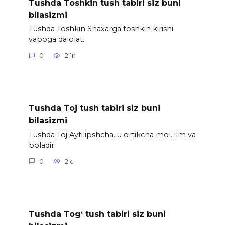
Tushda Toshkin tush tabiri siz buni
bilasizmi
Tushda Toshkin Shaxarga toshkin kirishi
vaboga dalolat.
0
2.1к.
Tushda Toj tush tabiri siz buni
bilasizmi
Tushda Toj Aytilipshcha. u ortikcha mol. ilm va
boladir.
0
2к.
Tushda Tog‘ tush tabiri siz buni