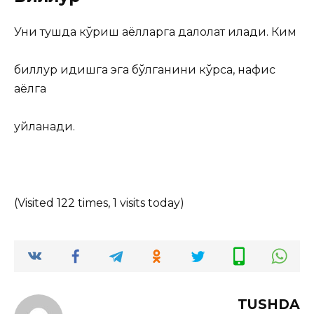
Уни тушда кўриш аёлларга далолат қилади. Ким
биллур идишга эга бўлганини кўрса, нафис
аёлга
уйланади.
(Visited 122 times, 1 visits today)
TUSHDA