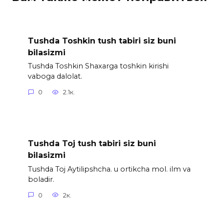
Tushda Toshkin tush tabiri siz buni
bilasizmi
Tushda Toshkin Shaxarga toshkin kirishi
vaboga dalolat.
0
2.1к.
Tushda Toj tush tabiri siz buni
bilasizmi
Tushda Toj Aytilipshcha. u ortikcha mol. ilm va
boladir.
0
2к.