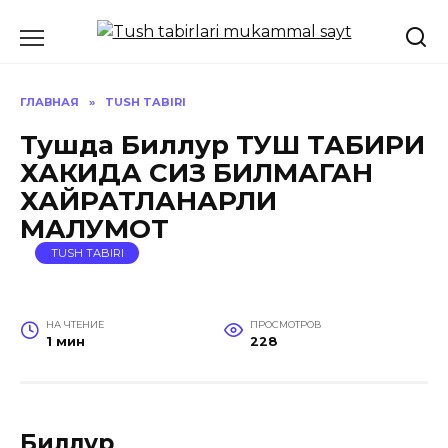
Перейти
к
содержанию
ГЛАВНАЯ
»
TUSH TABIRI
Тушда Биллур ТУШ ТАБИРИ
ХАКИДА СИЗ БИЛМАГАН
ХАЙРАТЛАНАРЛИ
МАЛУМОТ
TUSH TABIRI
НА ЧТЕНИЕ
ПРОСМОТРОВ
1 мин
228
Биллур