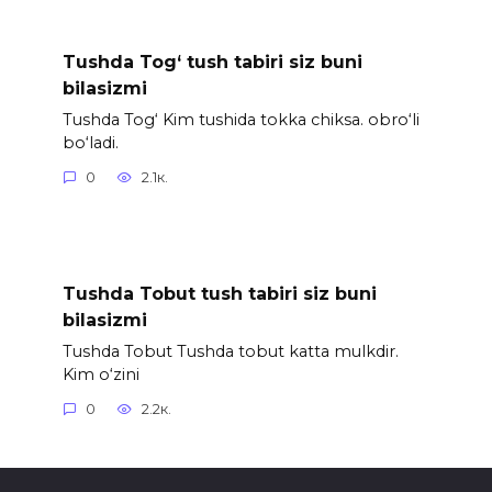
Tushda Tog‘ tush tabiri siz buni
bilasizmi
Tushda Tog‘ Kim tushida tokka chiksa. obro‘li
bo‘ladi.
0
2.1к.
Tushda Tobut tush tabiri siz buni
bilasizmi
Tushda Tobut Tushda tobut katta mulkdir.
Kim o‘zini
0
2.2к.