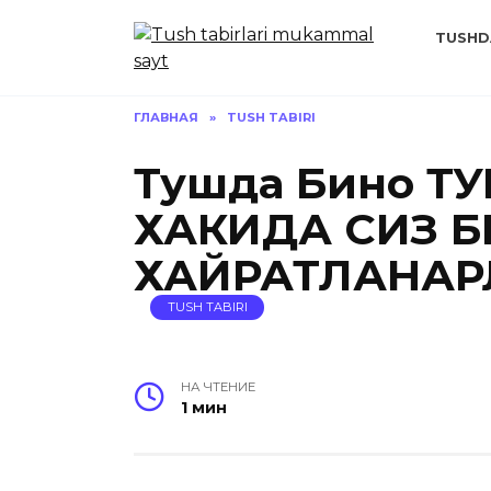
Перейти
к
TUSHD
содержанию
ГЛАВНАЯ
»
TUSH TABIRI
Тушда Бино Т
ХАКИДА СИЗ 
ХАЙРАТЛАНАР
TUSH TABIRI
НА ЧТЕНИЕ
1 мин