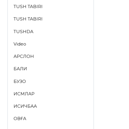
TUSH TABIRI
TUSH TABIRI
TUSHDA
Video
АРСЛОН
БАЛИҚ
БУЗОҚ
ИСМЛАР
ҚИСҚИЧБАҚА
ҚОВҒА