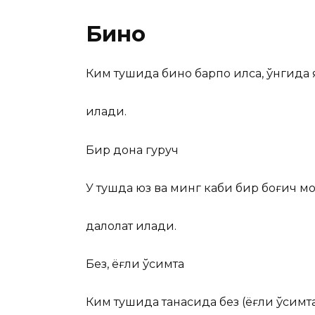
Бино
Ким тушида бино барпо қилса, ўнгида
қилади.
Бир дона гуруч
У тушда юз ва минг каби бир боғич м
далолат қилади.
Без, ёғли ўсимта
Ким тушида танасида без (ёғли ўсимта