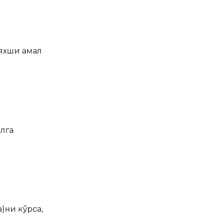
 яхши амал
олга
)ни кўрса,