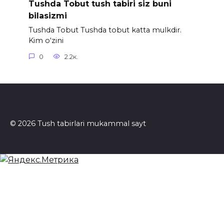
Tushda Tobut tush tabiri siz buni
bilasizmi
Tushda Tobut Tushda tobut katta mulkdir.
Kim o‘zini
0
2.2к.
© 2026 Tush tabirlari mukammal sayt