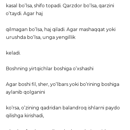
kasal boʼlsa, shifo topadi. Qarzdor boʼlsa, qarzini
oʼtaydi. Аgar haj
qilmagan boʼlsa, haj qiladi. Аgar mashaqqat yoki
urushda boʼlsa, unga yengillik
keladi.
Boshning yirtqichlar boshiga oʼxshashi
Аgar boshi fil, sher, yoʼlbars yoki boʼrining boshiga
aylanib qolganini
koʼrsa, oʼzining qadridan balandroq ishlarni paydo
qilishga kirishadi,