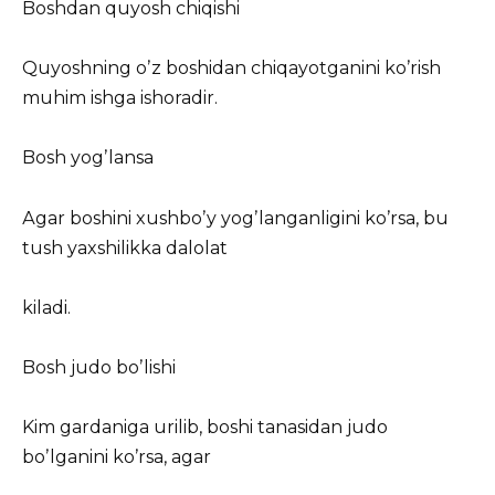
Boshdan quyosh chiqishi
Quyoshning oʼz boshidan chiqayotganini koʼrish
muhim ishga ishoradir.
Bosh yogʼlansa
Аgar boshini xushboʼy yogʼlanganligini koʼrsa, bu
tush yaxshilikka dalolat
kiladi.
Bosh judo boʼlishi
Kim gardaniga urilib, boshi tanasidan judo
boʼlganini koʼrsa, agar