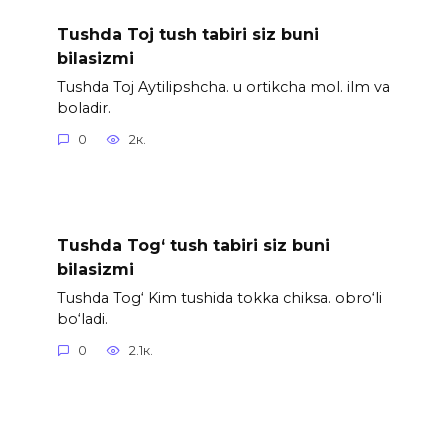
Tushda Toj tush tabiri siz buni
bilasizmi
Tushda Toj Aytilipshcha. u ortikcha mol. ilm va
boladir.
0
2к.
Tushda Tog‘ tush tabiri siz buni
bilasizmi
Tushda Tog‘ Kim tushida tokka chiksa. obro‘li
bo‘ladi.
0
2.1к.