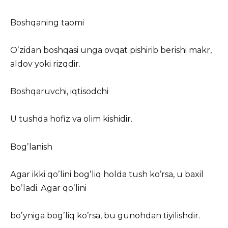
Boshqaning taomi
Oʼzidan boshqasi unga ovqat pishirib berishi makr,
aldov yoki rizqdir.
Boshqaruvchi, iqtisodchi
U tushda hofiz va olim kishidir.
Bogʼlanish
Аgar ikki qoʼlini bogʼliq holda tush koʼrsa, u baxil
boʼladi. Аgar qoʼlini
boʼyniga bogʼliq koʼrsa, bu gunohdan tiyilishdir.