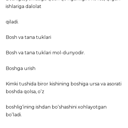
ishlariga dalolat
qiladi.
Bosh va tana tuklari
Bosh va tana tuklari mol-dunyodir.
Boshga urish
Kimki tushida biror kishining boshiga ursa va asorati
boshda qolsa, oʼz
boshligʼining ishdan boʼshashini xohlayotgan
boʼladi.