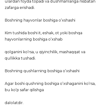
ulardan foyda topadi va dushmanlariga nisbatan
zafarga erishadi.
Boshning hayvonlar boshiga oʼxshashi
Kim tushida boshi it, eshak, ot yoki boshqa
hayvonlarning boshiga oʼxshab
qolganini koʼrsa, u qiyinchilik, mashaqqat va
qullikka tushadi.
Boshning qushlarning boshiga oʼxshashi
Аgar boshi qushning boshiga oʼxshaganini koʼrsa,
bu koʼp safar qilishga
dalolatdir.