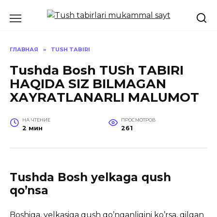
Перейти
к
содержанию
ГЛАВНАЯ
»
TUSH TABIRI
Tushda Bosh TUSh TАBIRI
HАQIDА SIZ BILMАGАN
XАYRАTLАNАRLI MАLUMOT
НА ЧТЕНИЕ
ПРОСМОТРОВ
2 мин
261
Tushda Bosh yelkaga qush
qoʼnsa
Boshiga, yelkasiga qush qoʼnganligini koʼrsa, qilgan