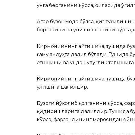
унга
берганини кўрса, оиласида ўғил
Агар бузоқ мода бўлса, қиз туғилиши
борганини ва уни силаганини кўрса,
Кирмонийнинг айтишича, тушида буз
ғаму андуҳга далил бўлади. Тушида б
етишиши ва ундан улуғлик топишига
Кирмонийнинг айтишича, тушида буз
ўлишига далилдир.
Бузоғи йўқолиб қолганини кўрса, фа
қидиришларига далилдир. Тушида бу
кўрса, фарзандининг меросидан ейи