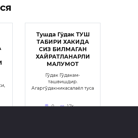
ся
Тушда Гўдак ТУШ
ТАБИРИ ХАКИДА
А
СИЗ БИЛМАГАН
ХАЙРАТЛАНАРЛИ
И
МАЛУМОТ
Гўдак Гўдакғам-
ташвишдир.
и,
Агаргўдакникасалаёл туғса
0
1.7к.