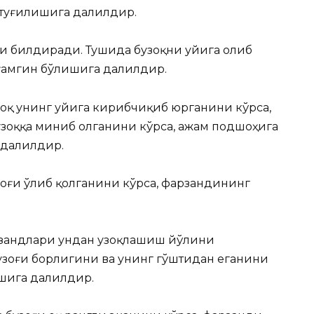
 туғилишига далилдир.
ни билдиради. Тушида бузоқни уйига олиб
 ғамгин бўлишига далилдир.
оқ унинг уйига кирибчиқиб юрганини кўрса,
узоққа миниб олганини кўрса, ажам подшоҳига
 далилдир.
оғи ўлиб қолганини кўрса, фарзандининг
рзандлари ундан узоқлашиш йўлини
зоғи борлигини ва унинг гўштидан еганини
шига далилдир.