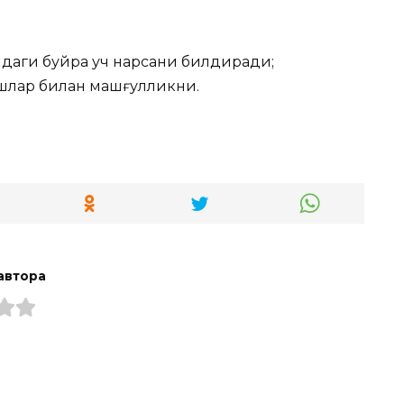
даги буйра уч нарсани билдиради;
шлар билан машғулликни.
автора