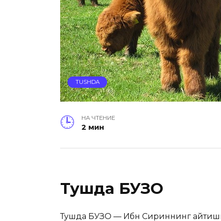
TUSHDA
НА ЧТЕНИЕ
2 мин
Тушда БУЗОҚ
Тушда БУЗОҚ — Ибн Сириннинг айтиши