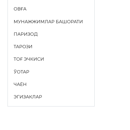
ҚОВҒА
МУНАЖЖИМЛАР БАШОРАТИ
ПАРИЗОД
ТАРОЗИ
ТОҒ ЭЧКИСИ
ЎҚОТАР
ЧАЁН
ЭГИЗАКЛАР