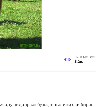
ПРОСМОТРОВ
3.2к.
ча, тушида эркак бузоқ топганини ёки биров