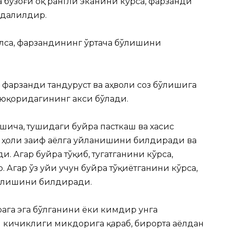
бузоғи оқ рангли эканини кўрса, фарзанди
 далилдир.
бўлса, фарзандининг ўртача бўлишини
, фарзанди тандуруст ва аҳволи соз бўлишига
, юқоридагининг акси бўлади.
ича, тушидаги буйра пасткаш ва хасис
 ҳоли заиф аёлга уйланишини билдиради ва
. Агар буйра тўқиб, тугатганини кўрса,
 Агар ўз уйи учун буйра тўқиётганини кўрса,
бўлишини билдиради.
ага эга бўлганини ёки кимдир унга
и кичиклиги микдорига қараб, бирорта аёлдан