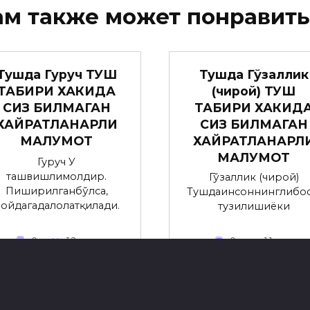
ам также может понравить
Тушда Гўзаллик
Тушда Гуруч ТУШ
(чирой) ТУШ
ТАБИРИ ХАКИДА
ТАБИРИ ХАКИД
СИЗ БИЛМАГАН
СИЗ БИЛМАГАН
ХАЙРАТЛАНАРЛИ
ХАЙРАТЛАНАРЛ
МАЛУМОТ
МАЛУМОТ
Гуруч У
ташвишлимолдир.
Гўзаллик (чирой)
Пиширилганбўлса,
Тушдаинсоннинглибос
ойдагадалолатқилади.
тузилишиёки
0
1.2к.
0
1.1к.