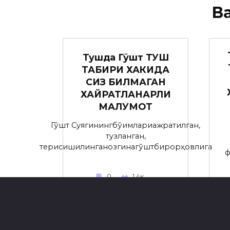
В
Тушда Гўшт ТУШ
ТАБИРИ ХАКИДА
СИЗ БИЛМАГАН
ХАЙРАТЛАНАРЛИ
МАЛУМОТ
Гўшт Суягинингбўғимлариажратилган,
тузланган,
терисишилинганозгинагўштбирорҳовлига
ф
0
1.4к.