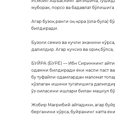
Исмоил Ашъаснинг айтишича, тушида 
муборак, порсо ва бадавлат бўлишига
Агар бузоқ ранги оқ-қора (ола-була) 
билдиради.
Бузоғи семиз ва кучли эканини кўрса
далилдир. Агар кучсиз ва ориқ бўлса
БУЙРА (БУРЁ) — Ибн Сириннинг айтиш
одамни билдиради ёки насли паст ва
бу туфайли одамлардан маломат топади
кўзлаган ишини тугатишига далилдир.
ўз оиласини ишлари билан машғул 
Жобир Мағрибий айтадики, агар буйр
берганини кўрса, буйранинг катта ёк