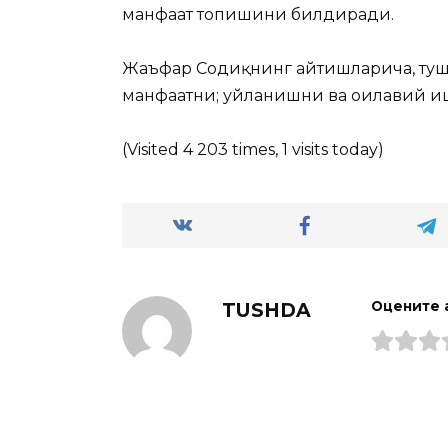
манфаат топишини билдиради.
Жаъфар Содиқнинг айтишларича, туш
манфаатни; уйланишни ва оилавий и
(Visited 4 203 times, 1 visits today)
TUSHDA
Оцените 