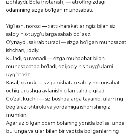
izohlaydi. Bola (notanish) — atrofingizdagi
odamning sizga bo’lgan munosabati.
Yig’lash, norozi — xatti-harakatlaringiz bilan siz
salbiy his-tuyg’ularga sabab bo’lasiz.
O’ynaydi, sakrab turadi — sizga bo’lgan munosabat
ishchan, jiddiy.
Kuladi, quvonadi — sizga muhabbat bilan
munosabatda bo’ladi, siz ijobiy his-tuyg’ularni
uyg’otasiz.
Kasal, xunuk — sizga nisbatan salbiy munosabat
ochiq urushga aylanishi bilan tahdid qiladi.
Go’zal, kuchli — siz boshqalarga tayanib, ularning
beg’araz ishtiroki va yordamiga ishonishingiz
mumkin.
Agar siz bilgan odam bolaning yonida bo’lsa, unda
bu unga va ular bilan bir vaqtda bo’lganlarning