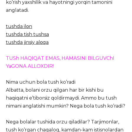
koʼrish yaxshilik va hayotningi yorqin tamonini
anglatadi.
tushda ilοn
tushda tish tushsa
tushda jinsiy alοqa
TUSh HАQIQАT EMАS, HАMАSINI BILGUVChI
YaGONА АLLOXDIR!
Nima uchun bola tush ko’radi
Albatta, bolani orzu qilgan har bir kishi bu
haqiqatni e’tiborsiz qoldirmaydi. Ammo bu tush
nimani anglatishi mumkin? Nega bola tush ko’radi?
Nega bolalar tushida orzu qiladilar? Tarjimonlar,
tush ko’rgan chaqaloq, kamdan-kam istisnolardan