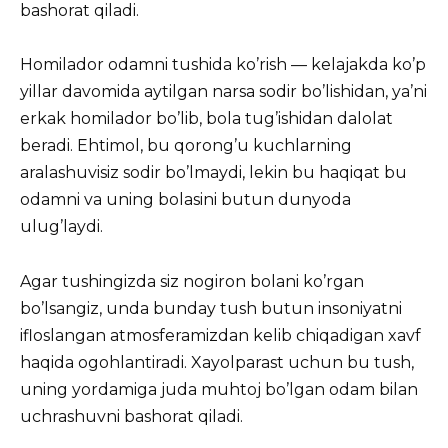
bashorat qiladi.
Homilador odamni tushida ko’rish — kelajakda ko’p
yillar davomida aytilgan narsa sodir bo’lishidan, ya’ni
erkak homilador bo’lib, bola tug’ishidan dalolat
beradi. Ehtimol, bu qorong’u kuchlarning
aralashuvisiz sodir bo’lmaydi, lekin bu haqiqat bu
odamni va uning bolasini butun dunyoda
ulug’laydi.
Agar tushingizda siz nogiron bolani ko’rgan
bo’lsangiz, unda bunday tush butun insoniyatni
ifloslangan atmosferamizdan kelib chiqadigan xavf
haqida ogohlantiradi. Xayolparast uchun bu tush,
uning yordamiga juda muhtoj bo’lgan odam bilan
uchrashuvni bashorat qiladi.