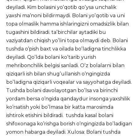
deyiladi. Kim bolasini yoʼqotib qoʼysa unchalik
yaxshi maʼnoni bildirmaydi. Bolani yoʼqotib va uni
topa olmaslik hamma ishlaringizni omadsizlik bilan
tugashini bildiradi. taʼbirchilar aytadiki bu
vaziyatdan chiqish yoʼlini topa olmaydi deb. Bolani
tushda oʼpish baxt va oilada boʼladigna tinchlikka
deyiladi. Qoʼlda bolani koʼtarib yurish
mehribonchilik belgisi sanladi. Oʼz bolalarni bilan
qiziqarli ish bilan shugʼullanish oʼngingizda
boʼladigna qiziqarli voqealar va sayyohatga deyiladi.
Tushda bolani davolayotgan boʼlsa va birinchi
yordam bersa oʼngida qandaydur insonga yaxshilik
koʼrsatish yoki boʼlmasa bir katta marosimda
ishtirok etishini bildiradi. tushda kasal bolani
shifoxonaga koʼrishga borish oʼngingizda boʼladigan
yomon habarga deyiladi. Xulosa: Bolani tushda