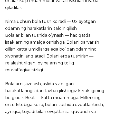
onalar ko’p muammolar va tashvishlarni va’da
qiladilar.
Nima uchun bola tush ko’radi — Uxlayotgan
odamning harakatlarini talqin qilish
Bolalar bilan tushida o’ynash — haqiqatda
istaklarning amalga oshishiga. Bolani parvarish
qilish katta umidlarga ega bo’lgan odamning
xiyonatini anglatadi. Bolani erga tushirish —
rejalashtirilgan loyihalarning to’liq
muvaffaqiyatsizligi.
Bolalarni jazolash, aslida siz qilgan
harakatlaringizdan tavba qilishingiz kerakligining
belgisidir. Beat — katta muammoga. Millerning
orzu kitobiga ko’ra, bolani tushida ovqatlantirish,
ayniqsa, tuyadi bilan ovqatlansa, quvonch va