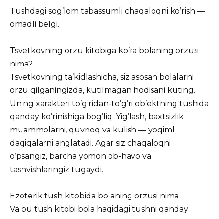
Tushdagi sog’lom tabassumli chaqaloqni ko’rish —
omadli belgi.
Tsvetkovning orzu kitobiga ko’ra bolaning orzusi
nima?
Tsvetkovning ta’kidlashicha, siz asosan bolalarni
orzu qilganingizda, kutilmagan hodisani kuting.
Uning xarakteri to’g’ridan-to’g’ri ob’ektning tushida
qanday ko’rinishiga bog’liq. Yig’lash, baxtsizlik
muammolarni, quvnoq va kulish — yoqimli
daqiqalarni anglatadi. Agar siz chaqaloqni
o’psangiz, barcha yomon ob-havo va
tashvishlaringiz tugaydi.
Ezoterik tush kitobida bolaning orzusi nima
Va bu tush kitobi bola haqidagi tushni qanday