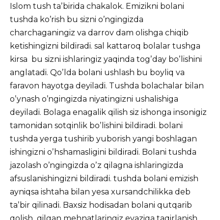
Islom tush taʼbirida chakalok. Emizikni bolani
tushda koʼrish bu sizni oʼngingizda
charchaganingiz va darrov dam olishga chiqib
ketishingizni bildiradi. sal kattaroq bolalar tushga
kirsa bu sizni ishlaringiz yaqinda togʼday boʼlishini
anglatadi. Qoʼlda bolani ushlash bu boyliq va
faravon hayotga deyiladi. Tushda bolachalar bilan
oʼynash oʼngingizda niyatingizni ushalishiga
deyiladi. Bolaga enagalik qilish siz ishonga insonigiz
tamonidan sotqinlik boʼlishini bildiradi. bolani
tushda yerga tushirib yuborish yangi boshlagan
ishingizni oʼhshamasligini bildiradi. Bolani tushda
jazolash oʼngingizda oʼz qilagna ishlaringizda
afsuslanishingizni bildiradi. tushda bolani emizish
ayniqsa ishtaha bilan yesa xursandchilikka deb
taʼbir qilinadi. Baxsiz hodisadan bolani qutqarib
qolish qilgan mehnatlaringiz evaziga taqirlanish