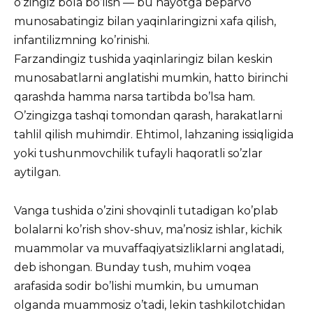
o’zingiz bola bo’lish — bu hayotga beparvo
munosabatingiz bilan yaqinlaringizni xafa qilish,
infantilizmning ko’rinishi.
Farzandingiz tushida yaqinlaringiz bilan keskin
munosabatlarni anglatishi mumkin, hatto birinchi
qarashda hamma narsa tartibda bo’lsa ham.
O’zingizga tashqi tomondan qarash, harakatlarni
tahlil qilish muhimdir. Ehtimol, lahzaning issiqligida
yoki tushunmovchilik tufayli haqoratli so’zlar
aytilgan.
Vanga tushida o’zini shovqinli tutadigan ko’plab
bolalarni ko’rish shov-shuv, ma’nosiz ishlar, kichik
muammolar va muvaffaqiyatsizliklarni anglatadi,
deb ishongan. Bunday tush, muhim voqea
arafasida sodir bo’lishi mumkin, bu umuman
olganda muammosiz o’tadi, lekin tashkilotchidan