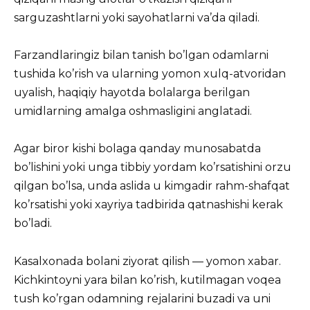
sarguzashtlarni yoki sayohatlarni va’da qiladi.
Farzandlaringiz bilan tanish bo’lgan odamlarni
tushida ko’rish va ularning yomon xulq-atvoridan
uyalish, haqiqiy hayotda bolalarga berilgan
umidlarning amalga oshmasligini anglatadi.
Agar biror kishi bolaga qanday munosabatda
bo’lishini yoki unga tibbiy yordam ko’rsatishini orzu
qilgan bo’lsa, unda aslida u kimgadir rahm-shafqat
ko’rsatishi yoki xayriya tadbirida qatnashishi kerak
bo’ladi.
Kasalxonada bolani ziyorat qilish — yomon xabar.
Kichkintoyni yara bilan ko’rish, kutilmagan voqea
tush ko’rgan odamning rejalarini buzadi va uni