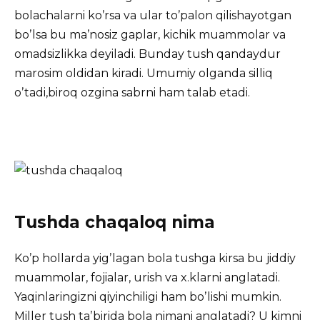
bolachalarni koʼrsa va ular toʼpalon qilishayotgan
boʼlsa bu maʼnosiz gaplar, kichik muammolar va
omadsizlikka deyiladi. Bunday tush qandaydur
marosim oldidan kiradi. Umumiy olganda silliq
oʼtadi,biroq ozgina sabrni ham talab etadi.
Tushda chaqaloq nima
Koʼp hollarda yigʼlagan bola tushga kirsa bu jiddiy
muammolar, fojialar, urish va x.klarni anglatadi.
Yaqinlaringizni qiyinchiligi ham boʼlishi mumkin.
Miller tush taʼbirida bola nimani anglatadi? U kimni