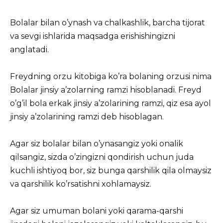
Bolalar bilan o’ynash va chalkashlik, barcha tijorat
va sevgi ishlarida maqsadga erishishingizni
anglatadi.
Freydning orzu kitobiga ko’ra bolaning orzusi nima
Bolalar jinsiy a’zolarning ramzi hisoblanadi. Freyd
o’g’il bola erkak jinsiy a’zolarining ramzi, qiz esa ayol
jinsiy a’zolarining ramzi deb hisoblagan.
Agar siz bolalar bilan o’ynasangiz yoki onalik
qilsangiz, sizda o’zingizni qondirish uchun juda
kuchli ishtiyoq bor, siz bunga qarshilik qila olmaysiz
va qarshilik ko’rsatishni xohlamaysiz.
Agar siz umuman bolani yoki qarama-qarshi