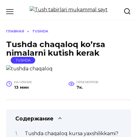
Перейти
к
содержанию
ГЛАВНАЯ
»
TUSHDA
Tushda chaqaloq ko’rsa
nimalarni kutish kerak
TUSHDA
НА ЧТЕНИЕ
ПРОСМОТРОВ
13 мин
7к.
Содержание
Tushda chaqaloq kursa yaxshilikkami?