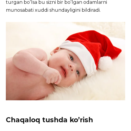
turgan boʼlsa bu sizni bir boʼlgan odamlarni
munosabati xuddi shundayligini bildiradi.
Chaqaloq tushda ko’rish