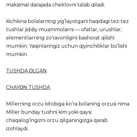
maksimal darajada cheklovni talab qiladi.
Kichkina bolalarning yig’layotgani haqidagi tez-tez
tushlar jiddiy muammolarni — ofatlar, urushlar,
elementlarning zo’ravonligini bashorat qilishi
mumkin. Yaqinlaringiz uchun qiyinchiliklar bo’lishi
mumkin.
TUSHDA ΟLGAN
CHAYΟN TUSHDA
Millerning orzu kitobiga ko’ra bolaning orzusi nima
Miller bunday tushni kim yoki qaysi
chaqalog’ingizni orzu qilganingizga qarab
izohlaydi.