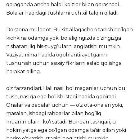
qaraganda ancha halol ko’zlar bilan qarashadi.
Bolalar haqidagi tushlarni uch xil talqin qiladi.
Do’stona muloqot. Bu siz allaqachon tanish bo’lgan
kichkina odamga yoki bolaligingizda o’zingizga
nisbatan iliq his-tuyg’ularni anglatishi mumkin.
Vaziyat nima haqida ogohlantirayotganini
tushunish uchun asosiy fikrlarni eslab qolishga
harakat qiling.
o’z farzandlari. Hali nasli bo’lmaganlar uchun bu
tush, naslga ega bo’lish istagi haqida gapiradi.
Onalar va dadalar uchun — o’z ota-onalari yoki,
masalan, ishdagi rahbarlar bilan bog’liq
muammolarni ko’rsatadi. Bundan tashqari, u
hokimiyatga ega bo’lgan odamga ta’sir qilish yoki
bosim o’tkazish istagini anglatishi mumkin.