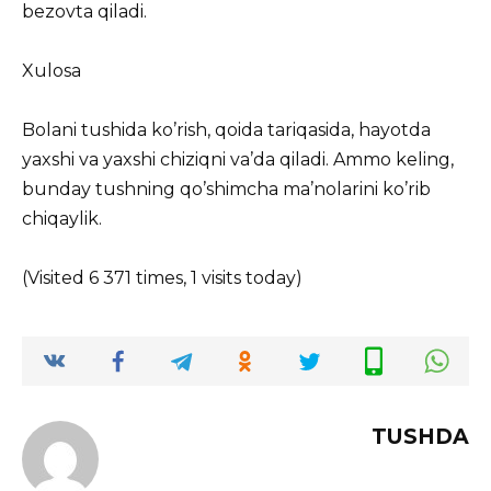
bezovta qiladi.
Xulosa
Bolani tushida ko’rish, qoida tariqasida, hayotda
yaxshi va yaxshi chiziqni va’da qiladi. Ammo keling,
bunday tushning qo’shimcha ma’nolarini ko’rib
chiqaylik.
(Visited 6 371 times, 1 visits today)
TUSHDA