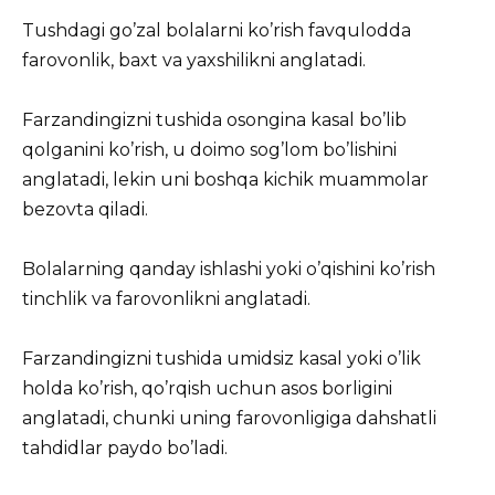
Tushdagi go’zal bolalarni ko’rish favqulodda
farovonlik, baxt va yaxshilikni anglatadi.
Farzandingizni tushida osongina kasal bo’lib
qolganini ko’rish, u doimo sog’lom bo’lishini
anglatadi, lekin uni boshqa kichik muammolar
bezovta qiladi.
Bolalarning qanday ishlashi yoki o’qishini ko’rish
tinchlik va farovonlikni anglatadi.
Farzandingizni tushida umidsiz kasal yoki o’lik
holda ko’rish, qo’rqish uchun asos borligini
anglatadi, chunki uning farovonligiga dahshatli
tahdidlar paydo bo’ladi.