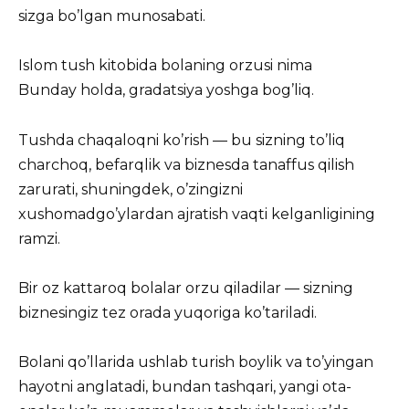
sizga bo’lgan munosabati.
Islom tush kitobida bolaning orzusi nima
Bunday holda, gradatsiya yoshga bog’liq.
Tushda chaqaloqni ko’rish — bu sizning to’liq
charchoq, befarqlik va biznesda tanaffus qilish
zarurati, shuningdek, o’zingizni
xushomadgo’ylardan ajratish vaqti kelganligining
ramzi.
Bir oz kattaroq bolalar orzu qiladilar — sizning
biznesingiz tez orada yuqoriga ko’tariladi.
Bolani qo’llarida ushlab turish boylik va to’yingan
hayotni anglatadi, bundan tashqari, yangi ota-