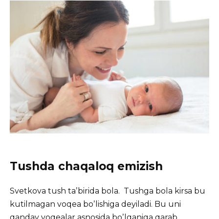
Tushda chaqaloq emizish
Svetkova tush taʼbirida bola. Tushga bola kirsa bu
kutilmagan voqea boʼlishiga deyiladi. Bu uni
qanday voqealar asnosida boʼlganiga qarab