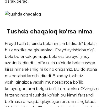
darak beradi.
Tushda chaqaloq ko’rsa nima
Freyd tush taʼbirida bola nimani bildiradi? bolalar
bu genitika belgisi sanladi. Freyd aytishicha oʼgʼil
bola bu erkak geni, qiz bola esa bu ayol jinsiy
azosini bildiradi. Loffa tush taʼbirida bola tushga
kirsa nima ekanligini koʼrib chiqamiz. Bu doʼstona
munosabatlarni bildiradi. Bunday tush siz
yoshligingizda yaxshi munosabatda boʼlib
kelayotganlarni belgisi boʼlishi mumkin. Oʼzingizni
farzandingizni tushda koʼrish bu kimni farzandi
boʼlmasa u haqida qilayotgan orzusini anglatadi.