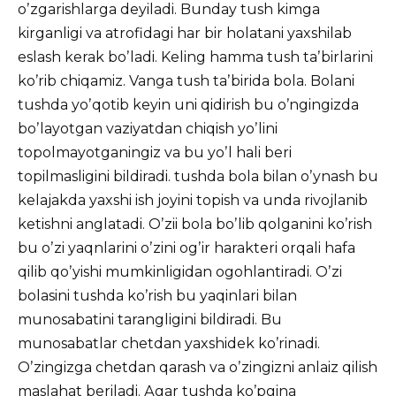
oʼzgarishlarga deyiladi. Bunday tush kimga
kirganligi va atrofidagi har bir holatani yaxshilab
eslash kerak boʼladi. Keling hamma tush taʼbirlarini
koʼrib chiqamiz. Vanga tush taʼbirida bola. Bolani
tushda yoʼqotib keyin uni qidirish bu oʼngingizda
boʼlayotgan vaziyatdan chiqish yoʼlini
topolmayotganingiz va bu yoʼl hali beri
topilmasligini bildiradi. tushda bola bilan oʼynash bu
kelajakda yaxshi ish joyini topish va unda rivojlanib
ketishni anglatadi. Oʼzii bola boʼlib qolganini koʼrish
bu oʼzi yaqnlarini oʼzini ogʼir harakteri orqali hafa
qilib qoʼyishi mumkinligidan ogohlantiradi. Oʼzi
bolasini tushda koʼrish bu yaqinlari bilan
munosabatini tarangligini bildiradi. Bu
munosabatlar chetdan yaxshidek koʼrinadi.
Oʼzingizga chetdan qarash va oʼzingizni anlaiz qilish
maslahat beriladi. Аgar tushda koʼpgina