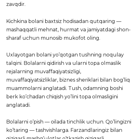
zavqdir.
Kichkina bolani baxtsiz hodisadan qutqaring —
mashaqqatli mehnat, hurmat va jamiyatdagi shon-
sharaf uchun munosib mukofot oling.
Uxlayotgan bolani yo’qotgan tushning noqulay
talqini. Bolalarni qidirish va ularni topa olmaslik
rejalarning muvaffaqiyatsizligi,
muvaffaqiyatsizliklar, biznes sheriklari bilan bog’liq
muammolarni anglatadi. Tush, odamning boshi
berk ko’chadan chiqish yo’lini topa olmasligini
anglatadi.
Bolalarni o’pish — oilada tinchlik uchun. Qo’lingizni
ko’taring — tashvishlarga. Farzandlaringiz bilan
qiziqarli mashg’ulotlar o’tkazish qiziqarli