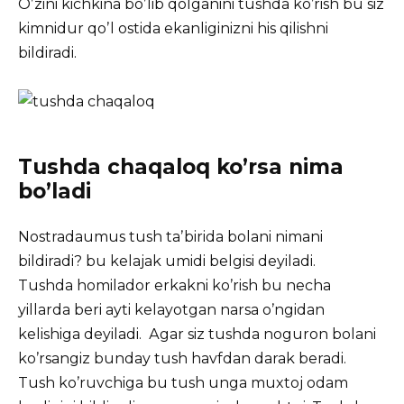
Oʼzini kichkina boʼlib qolganini tushda koʼrish bu siz
kimnidur qoʼl ostida ekanliginizni his qilishni
bildiradi.
Tushda chaqaloq ko’rsa nima
bo’ladi
Nostradaumus tush taʼbirida bolani nimani
bildiradi? bu kelajak umidi belgisi deyiladi.
Tushda homilador erkakni koʼrish bu necha
yillarda beri ayti kelayotgan narsa oʼngidan
kelishiga deyiladi. Аgar siz tushda noguron bolani
koʼrsangiz bunday tush havfdan darak beradi.
Tush koʼruvchiga bu tush unga muxtoj odam