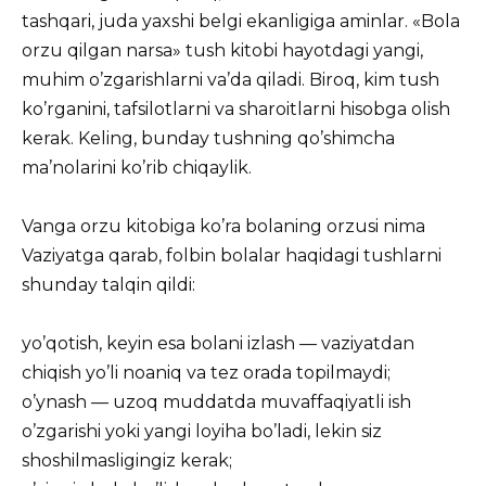
tashqari, juda yaxshi belgi ekanligiga aminlar. «Bola
orzu qilgan narsa» tush kitobi hayotdagi yangi,
muhim o’zgarishlarni va’da qiladi. Biroq, kim tush
ko’rganini, tafsilotlarni va sharoitlarni hisobga olish
kerak. Keling, bunday tushning qo’shimcha
ma’nolarini ko’rib chiqaylik.
Vanga orzu kitobiga ko’ra bolaning orzusi nima
Vaziyatga qarab, folbin bolalar haqidagi tushlarni
shunday talqin qildi:
yo’qotish, keyin esa bolani izlash — vaziyatdan
chiqish yo’li noaniq va tez orada topilmaydi;
o’ynash — uzoq muddatda muvaffaqiyatli ish
o’zgarishi yoki yangi loyiha bo’ladi, lekin siz
shoshilmasligingiz kerak;