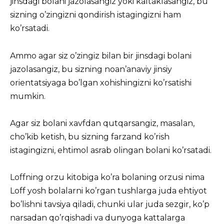
jinsdagi bolani jazolasangiz yoki kaltaklasangiz, bu
sizning o’zingizni qondirish istagingizni ham
ko’rsatadi.
Ammo agar siz o’zingiz bilan bir jinsdagi bolani
jazolasangiz, bu sizning noan’anaviy jinsiy
orientatsiyaga bo’lgan xohishingizni ko’rsatishi
mumkin.
Agar siz bolani xavfdan qutqarsangiz, masalan,
cho’kib ketish, bu sizning farzand ko’rish
istagingizni, ehtimol asrab olingan bolani ko’rsatadi.
Loffning orzu kitobiga ko’ra bolaning orzusi nima
Loff yosh bolalarni ko’rgan tushlarga juda ehtiyot
bo’lishni tavsiya qiladi, chunki ular juda sezgir, ko’p
narsadan qo’rqishadi va dunyoga kattalarga