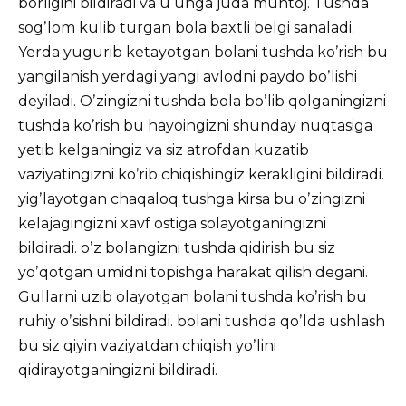
borligini bildiradi va u unga juda muhtoj. Tushda
sogʼlom kulib turgan bola baxtli belgi sanaladi.
Yerda yugurib ketayotgan bolani tushda koʼrish bu
yangilanish yerdagi yangi avlodni paydo boʼlishi
deyiladi. Oʼzingizni tushda bola boʼlib qolganingizni
tushda koʼrish bu hayoingizni shunday nuqtasiga
yetib kelganingiz va siz atrofdan kuzatib
vaziyatingizni koʼrib chiqishingiz kerakligini bildiradi.
yigʼlayotgan chaqaloq tushga kirsa bu oʼzingizni
kelajagingizni xavf ostiga solayotganingizni
bildiradi. oʼz bolangizni tushda qidirish bu siz
yoʼqotgan umidni topishga harakat qilish degani.
Gullarni uzib olayotgan bolani tushda koʼrish bu
ruhiy oʼsishni bildiradi. bolani tushda qoʼlda ushlash
bu siz qiyin vaziyatdan chiqish yoʼlini
qidirayotganingizni bildiradi.