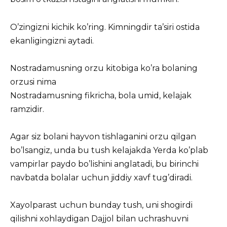
O’zingizni kichik ko’ring. Kimningdir ta’siri ostida
ekanligingizni aytadi.
Nostradamusning orzu kitobiga ko’ra bolaning
orzusi nima
Nostradamusning fikricha, bola umid, kelajak
ramzidir.
Agar siz bolani hayvon tishlaganini orzu qilgan
bo’lsangiz, unda bu tush kelajakda Yerda ko’plab
vampirlar paydo bo’lishini anglatadi, bu birinchi
navbatda bolalar uchun jiddiy xavf tug’diradi.
Xayolparast uchun bunday tush, uni shogirdi
qilishni xohlaydigan Dajjol bilan uchrashuvni