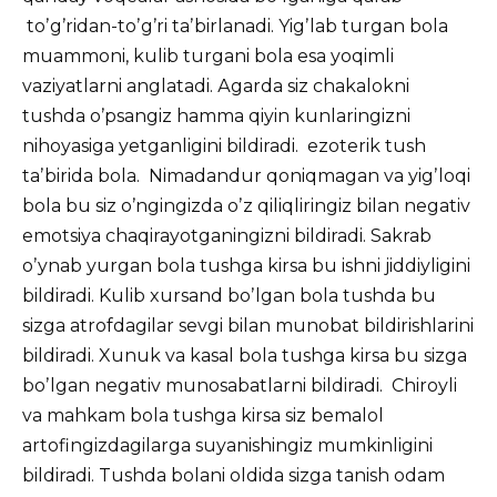
toʼgʼridan-toʼgʼri taʼbirlanadi. Yigʼlab turgan bola
muammoni, kulib turgani bola esa yoqimli
vaziyatlarni anglatadi. Аgarda siz chakalokni
tushda oʼpsangiz hamma qiyin kunlaringizni
nihoyasiga yetganligini bildiradi. ezoterik tush
taʼbirida bola. Nimadandur qoniqmagan va yigʼloqi
bola bu siz oʼngingizda oʼz qiliqliringiz bilan negativ
emotsiya chaqirayotganingizni bildiradi. Sakrab
oʼynab yurgan bola tushga kirsa bu ishni jiddiyligini
bildiradi. Kulib xursand boʼlgan bola tushda bu
sizga atrofdagilar sevgi bilan munobat bildirishlarini
bildiradi. Xunuk va kasal bola tushga kirsa bu sizga
boʼlgan negativ munosabatlarni bildiradi. Chiroyli
va mahkam bola tushga kirsa siz bemalol
artofingizdagilarga suyanishingiz mumkinligini
bildiradi. Tushda bolani oldida sizga tanish odam