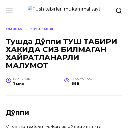
Перейти
к
содержанию
ГЛАВНАЯ
»
TUSH TABIRI
Тушда Дўппи ТУШ ТАБИРИ
ХАКИДА СИЗ БИЛМАГАН
ХАЙРАТЛАНАРЛИ
МАЛУМОТ
НА ЧТЕНИЕ
ПРОСМОТРОВ
1 мин
698
Дўппи
У тушда, риёсат, сафар ва уйланишдир.