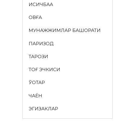
ҚИСҚИЧБАҚА
ҚОВҒА
МУНАЖЖИМЛАР БАШОРАТИ
ПАРИЗОД
ТАРОЗИ
ТОҒ ЭЧКИСИ
ЎҚОТАР
ЧАЁН
ЭГИЗАКЛАР