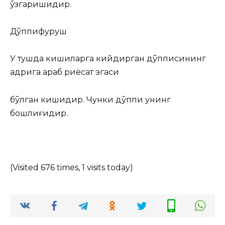
ўзгаришидир.
Дўппифуруш
У тушда кишиларга кийдирган дўпписининг
қадрига қараб риёсат эгаси
бўлган кишидир. Чунки дўппи унинг
бошлиғидир.
(Visited 676 times, 1 visits today)