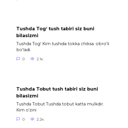
Tushda Tog‘ tush tabiri siz buni
bilasizmi
Tushda Tog‘ Kim tushida tokka chiksa. obro‘li
bo‘ladi.
0
2.1к.
Tushda Tobut tush tabiri siz buni
bilasizmi
Tushda Tobut Tushda tobut katta mulkdir.
Kim o‘zini
0
2.2к.