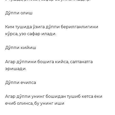
Дўппи олиш
Ким тушида ўзига дўппи берилганлигини
кўрса, узоқ сафар қилади.
Дўппи кийиш
Агар дўппини бошига кийса, салтанатга
эришади.
Дўппи ечилса
Агар дўппи унинг бошидан тушиб кетса ёки
ечиб олинса, бу унинг иши