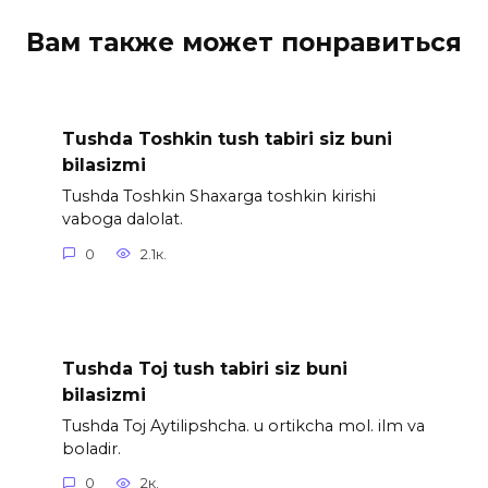
Вам также может понравиться
Tushda Toshkin tush tabiri siz buni
bilasizmi
Tushda Toshkin Shaxarga toshkin kirishi
vaboga dalolat.
0
2.1к.
Tushda Toj tush tabiri siz buni
bilasizmi
Tushda Toj Aytilipshcha. u ortikcha mol. ilm va
boladir.
0
2к.